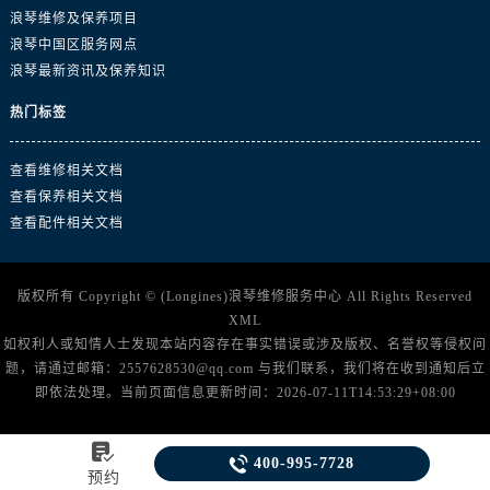
浙江省杭州市上城区钱江路1366号华润大厦A座5层503-5室浪琴售后服务中心（需提前预约）
浪琴维修及保养项目
浙江省湖州市吴兴区劳动路浪琴售后服务中心（需提前预约）
浪琴中国区服务网点
浙江省嘉兴市南湖区广益路705号嘉兴世界贸易中心A座13层1304室浪琴售后服务中心（需提前预约）
浪琴最新资讯及保养知识
浙江省金华市金东区东市南街777号金华万达广场4号楼22楼2209室浪琴售后服务中心（需提前预约）
热门标签
浙江省丽水市莲都区解放街浪琴售后服务中心（需提前预约）
浙江省宁波市江北区大闸南路500号来福士广场办公楼20层2009室浪琴售后服务中心（需提前预约）
查看维修相关文档
浙江省衢州市柯城区上街浪琴售后服务中心（需提前预约）
查看保养相关文档
浙江省绍兴市越城区胜利东路379号世茂天际中心写字楼8层805室浪琴售后服务中心（需提前预约）
查看配件相关文档
浙江省舟山市定海区解放东路浪琴售后服务中心（需提前预约）
澳门特别行政区大堂区议事亭前地（新马路）浪琴售后服务中心（需提前预约）
版权所有 Copyright © (Longines)
浪琴维修服务中心
All Rights Reserved
澳门特别行政区风顺堂区南湾大马路浪琴售后服务中心（需提前预约）
XML
澳门特别行政区花地玛堂区关闸广场浪琴售后服务中心（需提前预约）
如权利人或知情人士发现本站内容存在事实错误或涉及版权、名誉权等侵权问
题，请通过邮箱：2557628530@qq.com 与我们联系，我们将在收到通知后立
澳门特别行政区花王堂区大三巴商圈浪琴售后服务中心（需提前预约）
即依法处理。当前页面信息更新时间：2026-07-11T14:53:29+08:00
澳门特别行政区嘉模堂区官也街浪琴售后服务中心（需提前预约）
澳门省路氹城市金光大道浪琴售后服务中心（需提前预约）


400-995-7728
澳门特别行政区望德堂区塔石广场浪琴售后服务中心（需提前预约）
预约