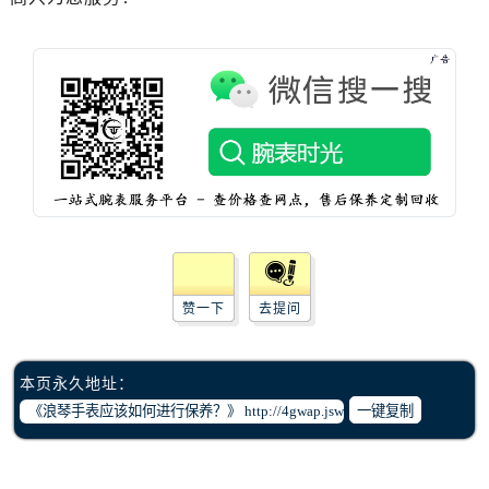
辽宁省鞍山市铁东区站前街浪琴售后服务中心（需提前预约）
辽宁省本溪市平山区胜利路浪琴售后服务中心（需提前预约）
辽宁省朝阳市双塔区新华路浪琴售后服务中心（需提前预约）
辽宁省丹东市振兴区七经街浪琴售后服务中心（需提前预约）
辽宁省抚顺市新抚区东一路浪琴售后服务中心（需提前预约）
辽宁省阜新市海州区解放大街浪琴售后服务中心（需提前预约）
辽宁省葫芦岛市连山区中央路浪琴售后服务中心（需提前预约）
辽宁省锦州市古塔区中央大街浪琴售后服务中心（需提前预约）
辽宁省辽阳市白塔区新运大街浪琴售后服务中心（需提前预约）
辽宁省盘锦市兴隆台区石油大街浪琴售后服务中心（需提前预约）
赞一下
去提问
辽宁省铁岭市银州区南马路浪琴售后服务中心（需提前预约）
辽宁省营口市站前区市府路与渤海大街交叉口浪琴售后服务中心（需提前预约）
辽宁省沈阳市沈河区中街路137号亨得利名表维修授权店1楼浪琴售后服务中心（需提前预约）
本页永久地址：
辽宁省沈阳市沈河区中街路83号亨得利名表维修授权店1楼浪琴售后服务中心（需提前预约）
一键复制
北京市朝阳区建国门外大街甲6号华熙国际中心D座11层1102室浪琴售后服务中心（需提前预约）
北京市东城区东长安街1号王府井东方广场W3座6层602室浪琴售后服务中心（需提前预约）