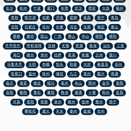
江苏省南京市秦淮区中山南路1号南京中心22层22-C1-C3室浪琴售后服务中心（需提前预约）
长沙
杭州
宁波
厦门
东莞
武汉
西安
大连
福州
江苏省宿迁市宿城区西湖路浪琴售后服务中心（需提前预约）
贵阳
哈尔滨
合肥
济南
昆明
南昌
南宁
青岛
江苏省泰州市海陵区永定东路399号置地商务中心东塔（华润万象城）17层1706室浪琴售后服务中心（需提前预约）
江苏省徐州市鼓楼区淮海东路29号苏宁广场IFC国际金融中心35层3508室浪琴售后服务中心（需提前预约）
沈阳
石家庄
苏州
长春
河北
太原
保定
唐山
江苏省盐城市盐都区世纪大道5号盐城金融城写字楼1号楼16层1604室浪琴售后服务中心（需提前预约）
邯郸
廊坊
昆山
广西
佛山
中山
德阳
绵阳
江苏省扬州市邗江区国展路29号星耀天地写字楼1号楼18层1803室浪琴售后服务中心（需提前预约）
齐齐哈尔
呼和浩特
吉林
无锡
芜湖
珠海
汕头
三亚
江苏省镇江市京口区中山东路浪琴售后服务中心（需提前预约）
海口
赣州
漳州
拉萨
青海
新疆
兰州
银川
江西省抚州市临川区赣东大道浪琴售后服务中心（需提前预约）
乌鲁木齐
大同
赤峰
包头
阳泉
大庆
秦皇岛
沧州
江西省赣州市章贡区文清路浪琴售后服务中心（需提前预约）
张家口
温州
徐州
潍坊
九江
常州
嘉兴
南通
江西省吉安市吉州区井冈山大道浪琴售后服务中心（需提前预约）
临沂
淮安
烟台
绍兴
亳州
舟山
扬州
金华
洛阳
江西省景德镇市珠山区珠山中路浪琴售后服务中心（需提前预约）
江西省九江市浔阳区浔阳路浪琴售后服务中心（需提前预约）
岳阳
衡阳
黄石
襄阳
株洲
湘潭
十堰
荆州
宜昌
江西省南昌市红谷滩新区红谷中大道998号绿地双子塔（中央广场）A1座办公楼14层1407室浪琴售后服务中心（需提前预约）
许昌
南阳
常德
泉州
柳州
桂林
惠州
西宁
江西省萍乡市安源区萍安北大道与康庄路交叉口浪琴售后服务中心（需提前预约）
攀枝花
遵义
天水
泰州
盐城
台州
江西省上饶市信州区滨江西路浪琴售后服务中心（需提前预约）
江西省新余市渝水区北湖西路浪琴售后服务中心（需提前预约）