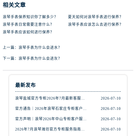
河北省保定市竞秀区朝阳北大街北国先天下浪琴售后服务中心（需提前预约）
相关文章
内蒙古自治区阿拉善盟市左旗土尔扈特大街浪琴售后服务中心（需提前预约）
浪琴手表保养知识你了解多少？
夏天如何对浪琴手表进行保养？
内蒙古自治区巴彦淖尔市临河区新华街浪琴售后服务中心（需提前预约）
浪琴手表日常需要注意什么？
浪琴手表应该怎么去进行保养？
内蒙古自治区包头市青山区幸福路甲3号王府井百货名表维修浪琴售后服务中心（需提前预约）
浪琴手表应该如何进行保养？
内蒙古自治区赤峰市红山区哈达街浪琴售后服务中心（需提前预约）
内蒙古自治区鄂尔多斯市东胜区伊金霍洛街浪琴售后服务中心（需提前预约）
上一篇：
浪琴手表为什么会进水？
内蒙古自治区呼伦贝尔市海拉尔区中央街浪琴售后服务中心（需提前预约）
下一篇：
浪琴手表为什么会进灰？
内蒙古自治区通辽市科尔沁区明仁大街浪琴售后服务中心（需提前预约）
内蒙古自治区乌海市海勃湾区人民南路浪琴售后服务中心（需提前预约）
内蒙古自治区乌兰察布市集宁区恩和大街浪琴售后服务中心（需提前预约）
最新发布
内蒙古自治区锡林郭勒盟市锡林浩特市光明街与额尔敦路交叉口浪琴售后服务中心（需提前预约）
内蒙古自治区兴安盟市乌兰浩特市兴安大街浪琴售后服务中心（需提前预约）
浪琴盐城官方专柜2026年7月最新客服热线通知，权威服务信息全收录
2026-07-10
山西省大同市平城区迎宾街浪琴售后服务中心（需提前预约）
官方通告｜2026年浪琴石家庄专柜客户服务中心热线7月公示
2026-07-10
山西省晋城市城区黄华街浪琴售后服务中心（需提前预约）
官方声明｜浪琴2026年中山专柜客户服务热线7月更新（专柜名录公示）
2026-07-10
山西省晋中市榆次区顺城街浪琴售后服务中心（需提前预约）
2026年7月浪琴潍坊官方专柜服务指南｜客户服务热线+门店核验
2026-07-10
山西省临汾市尧都区解放路浪琴售后服务中心（需提前预约）