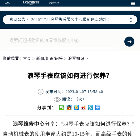
2026年7月浪琴全国官方售后客户服务热线：400-995-7728

浪琴官方全国统一服务热线400-995-7728，服务覆盖中国大陆、香港、澳门、台湾全部区域（非大陆需加拨“+86”）
▲
官网公告>
2026年7月浪琴售后服务中心最新网点地址：
▼
北京市东城区东长安街1号东方广场写字楼W3座6层602室（需提前预约）
北京市朝阳区建国门外大街甲6号华熙国际中心写字楼D座11层1102室（需提前预约）
天津市和平区赤峰道136号天津国际金融中心写字楼26层2603室（需提前预约）
上海市徐汇区虹桥路3号港汇中心写字楼2座37层3705室（需提前预约）
当前位置：
首页
>
新闻/知识/问答
>
浪琴知识
>
上海市黄浦区南京东路299号宏伊国际广场写字楼8层806室（需提前预约）
南京市秦淮区中山南路1号（新街口）南京中心写字楼22层C1-1室（需提前预约）
浪琴手表应该如何进行保养？
常州市新北区龙锦路1590号现代传媒中心写字楼5号楼10层1008室（需提前预约）
徐州市鼓楼区淮海东路29号苏宁广场IFC国际金融中心写字楼35层3508室（需提前预约）
发布时间：2023-01-07 15:58:40
扬州市邗江区国展路29号星耀天地写字楼1号楼18层1803室（需提前预约）
阅读：（
次）
盐城市盐都区世纪大道5号盐城金融城写字楼1号楼16层1604室（需提前预约）
分享到：
泰州市海陵区永定东路399号置地商务中心东塔写字楼（华润万象城）17层1706室（需提前预约）
浪琴维修
中心
分享：“浪琴手表应该如何进行保养？”
宁波市江北区大闸南路500号来福士广场办公楼20层2009室（需提前预约）
自动机械表的使用寿命大约是10-15年，而高级手表的使
杭州市上城区钱江路1366号华润大厦写字楼A座5层503-5室（需提前预约）