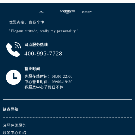
江西省宜春市袁州区中山中路浪琴售后服务中心（需提前预约）
江西省鹰潭市月湖区胜利东路浪琴售后服务中心（需提前预约）
山东省德州市德城区东风中路浪琴售后服务中心（需提前预约）
优雅态度，真我个性
山东省东营市东营区济南路浪琴售后服务中心（需提前预约）
"Elegant attitude, really my personality.”
山东省济南市历下区经十路11111号华润中心写字楼（万象城）15层1508室浪琴售后服务中心（需提前预约）
山东省济宁市任城区太白楼路浪琴售后服务中心（需提前预约）
网点服务热线
400-995-7728
山东省莱芜市文化南路8号银座商城名表维修一楼名表维修浪琴售后服务中心（需提前预约）
山东省临沂市兰山区解放路浪琴售后服务中心（需提前预约）
营业时间
山东省日照市东港区烟台路浪琴售后服务中心（需提前预约）
客服在线时间：08:00-22:00
山东省泰安市泰山区财源街道泰山大街浪琴售后服务中心（需提前预约）
中心营业时间：09:00-19:30
山东省威海市环翠区新威海路89号振华商厦一楼名表维修浪琴售后服务中心（需提前预约）
客服及中心节假日不休
山东省潍坊市奎文区东风东街浪琴售后服务中心（需提前预约）
山东省枣庄市滕州市北辛路与善国路交叉口浪琴售后服务中心（需提前预约）
站点导航
山东省淄博市张店区金晶大道浪琴售后服务中心（需提前预约）
上海市黄浦区南京东路299号宏伊国际广场写字楼8层806室浪琴售后服务中心（需提前预约）
浪琴在线服务
上海市徐汇区虹桥路3号港汇中心2座37层3705室浪琴售后服务中心（需提前预约）
浪琴中心介绍