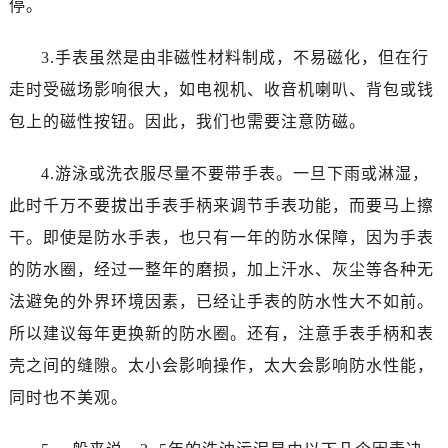
停。
烟台市芝罘区胜利路139号万达金融中心A座907室（需提前预约）
长春市朝阳区西安大路727号中银大厦A座(旺进大厦)18层09室（需提前预约）
3.手表虽然是由非磁性材料制成，不易磁化，但在行
贵阳市南明区都司高架桥路33号亨特国际金融中心14楼14D（需提前预约）
走时受磁场影响很大，如电视机、收音机喇叭、背包或钱
昆明市盘龙区北京路928号同德昆明广场写字楼10层06室（需提前预约）
石家庄市长安区中山东路39号勒泰中心写字楼B座13层07室（需提前预约）
包上的磁性按钮。因此，我们也需要注意防磁。
西安市碑林区南关正街88号华侨城长安国际中心E座6楼10室（需提前预约）
4.游泳或洗衣服尽量不要带手表。一旦下雨或淋湿，
海口市龙华区金贸东路5号海口华润大厦B座17层1707室（需提前预约）
唐山市路南区新华东道100号万达广场写字楼A座10层1002室（需提前预约）
此时千万不要拔出手表手柄来调节手表功能，而要马上擦
台州市椒江区东海大道1800号腾达中心东1幢20楼2002室（需提前预约）
干。即使是防水手表，也只有一年的防水保障，因为手表
内蒙古自治区呼和浩特市玉泉区大学西街70号华润万象城写字楼（鄂尔多斯大厦）23层2326室（需提前预约）
的防水圈，经过一整年的磨损，加上汗水、灰尘等各种无
甘肃省兰州市七里河区西津西路16号兰州中心写字楼21层2102室（需提前预约）
法避免的外界环境因素，已经让手表的防水性大不如前。
重庆市解放碑渝中区民权路28号英利国际金融中心写字楼20层01室（需提前预约）
所以建议每年更换新的防水圈。还有，注意手表手柄和表
黑龙江省大庆市萨尔图区会战大街浪琴售后服务中心（需提前预约）
壳之间的缝隙。太小会影响操作，太大会影响防水性能，
黑龙江省鹤岗市向阳区红军路浪琴售后服务中心（需提前预约）
同时也不美观。
黑龙江省黑河市爱辉区中央街浪琴售后服务中心（需提前预约）
黑龙江省鸡西市鸡冠区红军路浪琴售后服务中心（需提前预约）