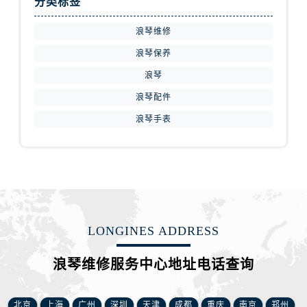
分类标签
安徽省黄山市屯溪区黄山西路浪琴售后服务中心（需提前预约）
安徽省六安市金安区解放中路浪琴售后服务中心（需提前预约）
浪琴维修
安徽省马鞍山市雨山区湖南西路浪琴售后服务中心（需提前预约）
浪琴保养
安徽省宿州市埇桥区人民中路浪琴售后服务中心（需提前预约）
浪琴
安徽省铜陵市铜官区石城大道浪琴售后服务中心（需提前预约）
浪琴配件
安徽省芜湖市镜湖区中山路步行街浪琴售后服务中心（需提前预约）
浪琴手表
安徽省宣城市宣州区叠嶂西路浪琴售后服务中心（需提前预约）
福建省龙岩市新罗区九一南路浪琴售后服务中心（需提前预约）
福建省南平市建阳区人民西路浪琴售后服务中心（需提前预约）
福建省宁德市蕉城区天湖东路浪琴售后服务中心（需提前预约）
福建省莆田市城厢区霞林街道荔华东大道浪琴售后服务中心（需提前预约）
福建省三明市三元区东乾二路浪琴售后服务中心（需提前预约）
LONGINES ADDRESS
福建省漳州市龙文区步港路浪琴售后服务中心（需提前预约）
江苏省常州市新北区龙锦路1590号现代传媒中心5号楼10层1008室浪琴售后服务中心（需提前预约）
浪琴维修服务中心地址电话查询
江苏省淮安市清江浦区淮海北路浪琴售后服务中心（需提前预约）
江苏省连云港市海州区通灌北路浪琴售后服务中心（需提前预约）
北京
上海
广州
深圳
天津
成都
重庆
南京
郑州