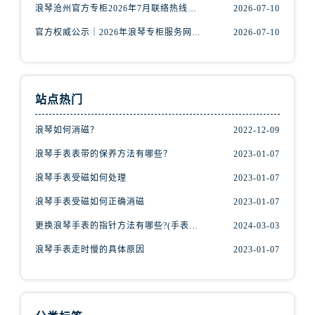
山西省吕梁市离石区永宁中路与建设街交叉口浪琴售后服务中心（需提前预约）
浪琴沧州官方专柜2026年7月联络热线｜客服服务指南+门店信息
2026-07-10
山西省朔州市朔城区怡西路与鄯阳西街交汇处浪琴售后服务中心（需提前预约）
官方权威公示｜2026年浪琴专柜服务网络焕新：中山区门店客服热线全核验
2026-07-10
山西省忻州市忻府区和平东街与七一南路交叉口浪琴售后服务中心（需提前预约）
山西省阳泉市郊区平阳东街与新城大道交叉口浪琴售后服务中心（需提前预约）
山西省运城市盐湖区河东街浪琴售后服务中心（需提前预约）
站点热门
山西省长治市潞州区英雄中路浪琴售后服务中心（需提前预约）
山西省太原市迎泽区迎泽街道解放路15号亨得利名表维修授权店3楼浪琴售后服务中心（需提前预约）
浪琴如何消磁？
2022-12-09
天津市和平区赤峰道136号天津国际金融中心26层2603室浪琴售后服务中心（需提前预约）
浪琴手表表带的保养方法有哪些？
2023-01-07
安徽省安庆市迎江区人民路浪琴售后服务中心（需提前预约）
浪琴手表受磁如何处理
2023-01-07
安徽省蚌埠市蚌山区淮河路浪琴售后服务中心（需提前预约）
安徽省亳州市谯城区魏武大道浪琴售后服务中心（需提前预约）
浪琴手表受磁如何正确消磁
2023-01-07
安徽省池州市贵池区长江路浪琴售后服务中心（需提前预约）
更换浪琴手表的指针方法有哪些?(手表指针的种类?)
2024-03-03
安徽省滁州市琅琊区南谯北路浪琴售后服务中心（需提前预约）
浪琴手表走时慢的具体原因
2023-01-07
安徽省阜阳市颍州区颍州北路浪琴售后服务中心（需提前预约）
安徽省淮北市相山区淮海路浪琴售后服务中心（需提前预约）
安徽省淮南市田家庵区国庆中路浪琴售后服务中心（需提前预约）