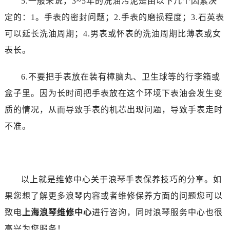
5.一般来说，3~5年的洗油污泥是由以下几个因素决
黑龙江省佳木斯市向阳区长安路浪琴售后服务中心（需提前预约）
定的：1。手表的密封问题；2.手表的磨损程度；3.石英表
黑龙江省牡丹江市东安区太平路浪琴售后服务中心（需提前预约）
黑龙江省七台河市桃山区大同街浪琴售后服务中心（需提前预约）
可以延长洗油周期；4.男表或怀表的洗油周期比薄表或女
黑龙江省齐齐哈尔市龙沙区龙华路浪琴售后服务中心（需提前预约）
表长。
黑龙江省双鸭山市尖山区新兴大街浪琴售后服务中心（需提前预约）
黑龙江省绥化市北林区新华街与康庄路交叉口浪琴售后服务中心（需提前预约）
6.不要把手表放在装有樟脑丸、卫生球等的行李箱或
黑龙江省伊春市伊美区通河路浪琴售后服务中心（需提前预约）
盒子里。因为长时间把手表放在这个环境下表油会发生变
吉林省白城市洮北区明仁南街浪琴售后服务中心（需提前预约）
质的情况，从而导致手表的机芯出现问题，导致手表走时
吉林省白山市浑江区浑江大街浪琴售后服务中心（需提前预约）
不准。
吉林省吉林市船营区河南街浪琴售后服务中心（需提前预约）
吉林省辽源市龙山区人民大街浪琴售后服务中心（需提前预约）
吉林省梅河口市新华街道梅河大街浪琴售后服务中心（需提前预约）
吉林省四平市铁东区紫气大路与南九经街交汇处浪琴售后服务中心（需提前预约）
以上就是维修中心关于浪琴手表保养技巧的分享。如
吉林省松原市宁江区五环大街浪琴售后服务中心（需提前预约）
果您想了解更多浪琴内容或者维修保养方面的问题您可以
吉林省通化市东昌区环通乡江南大街浪琴售后服务中心（需提前预约）
致电
上海浪琴维修
中心
进行咨询，同时浪琴服务中心也很
吉林省延边市延吉市解放路浪琴售后服务中心（需提前预约）
高兴为您服务！