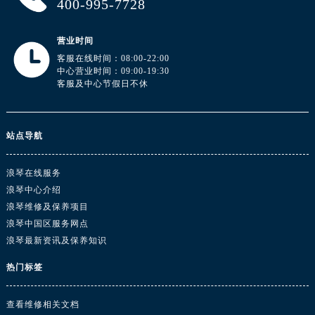
400-995-7728
广东省汕头市龙湖区长平路浪琴售后服务中心（需提前预约）
广东省汕尾市城区香洲街道园林社区翠园街浪琴售后服务中心（需提前预约）
营业时间
广东省韶关市武江区芙蓉新区与老城中心交汇处浪琴售后服务中心（需提前预约）
客服在线时间：08:00-22:00
广东省深圳市罗湖区深南东路5001号华润大厦17层1701室浪琴售后服务中心（需提前预约）
中心营业时间：09:00-19:30
客服及中心节假日不休
广东省阳江市江城区东风一路浪琴售后服务中心（需提前预约）
广东省云浮市云城区金山路浪琴售后服务中心（需提前预约）
广东省湛江市赤坎区观海北路浪琴售后服务中心（需提前预约）
站点导航
广东省肇庆市端州区信安大道与砚都大道交汇处浪琴售后服务中心（需提前预约）
广西壮族自治区百色市右江区中山二路浪琴售后服务中心（需提前预约）
浪琴在线服务
广西壮族自治区北海市海城区北京路浪琴售后服务中心（需提前预约）
浪琴中心介绍
广西壮族自治区崇左市江州区石景林街道友谊大道与丽川路交汇处浪琴售后服务中心（需提前预约）
浪琴维修及保养项目
广西壮族自治区防城港市港口区金花茶大道浪琴售后服务中心（需提前预约）
浪琴中国区服务网点
浪琴最新资讯及保养知识
广西壮族自治区贵港市港北区港城街道布山大道与仙衣路交叉口浪琴售后服务中心（需提前预约）
广西壮族自治区桂林市秀峰区红岭路浪琴售后服务中心（需提前预约）
热门标签
广西壮族自治区河池市金城江区金城江街道朝阳路浪琴售后服务中心（需提前预约）
广西壮族自治区贺州市八步区城东街道灵峰南路浪琴售后服务中心（需提前预约）
查看维修相关文档