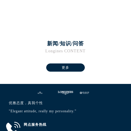
澳门特别行政区花王堂区大三巴商圈浪琴售后服务中心（需提前预约）
澳门特别行政区嘉模堂区官也街浪琴售后服务中心（需提前预约）
澳门省路氹城市金光大道浪琴售后服务中心（需提前预约）
澳门特别行政区望德堂区塔石广场浪琴售后服务中心（需提前预约）
福建省福州市鼓楼区五四路128-1号恒力城写字楼15层03室浪琴售后服务中心（需提前预约）
新闻/知识/问答
福建省厦门市思明区湖滨东路95号万象城华润大厦B座11层1104室浪琴售后服务中心（需提前预约）
Longines CONTENT
广东省潮州市潮安区新风路与潮汕路交汇处浪琴售后服务中心（需提前预约）
广东省广州市天河区天河路230号万菱汇国际中心A塔7层704室浪琴售后服务中心（需提前预约）
更多
广东省广州市越秀区环市东路371-375号世界贸易中心大厦南塔15层1507室浪琴售后服务中心（需提前预约）
广东省河源市源城区越王大道浪琴售后服务中心（需提前预约）
广东省惠州市惠城区江北文昌一路7号华贸大厦1座30层3005室浪琴售后服务中心（需提前预约）
广东省江门市蓬江区广场西路浪琴售后服务中心（需提前预约）
广东省揭阳市榕城进贤门步行街浪琴售后服务中心（需提前预约）
优雅态度，真我个性
广东省茂名市电白区水东街道迎宾大道浪琴售后服务中心（需提前预约）
"Elegant attitude, really my personality.”
广东省梅州市梅江区金燕大道浪琴售后服务中心（需提前预约）
网点服务热线
广东省清远市清城区湖西路浪琴售后服务中心（需提前预约）