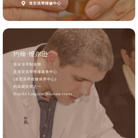
辽宁省沈阳市沈河区中街路137号亨得利名表维修授权店1楼浪琴售后服务中心（需提前预约）

淮安浪琴维修中心
辽宁省沈阳市沈河区中街路83号亨得利名表维修授权店1楼浪琴售后服务中心（需提前预约）
北京市朝阳区建国门外大街甲6号华熙国际中心D座11层1102室浪琴售后服务中心（需提前预约）
北京市东城区东长安街1号王府井东方广场W3座6层602室浪琴售后服务中心（需提前预约）
河北省保定市竞秀区朝阳北大街北国先天下浪琴售后服务中心（需提前预约）
内蒙古自治区阿拉善盟市左旗土尔扈特大街浪琴售后服务中心（需提前预约）
约翰·维尔逊
内蒙古自治区巴彦淖尔市临河区新华街浪琴售后服务中心（需提前预约）
内蒙古自治区包头市青山区幸福路甲3号王府井百货名表维修浪琴售后服务中心（需提前预约）
资深浪琴制表师
内蒙古自治区赤峰市红山区哈达街浪琴售后服务中心（需提前预约）
是淮安浪琴维修服务中心
(淮安浪琴维修保养中心)
内蒙古自治区鄂尔多斯市东胜区伊金霍洛街浪琴售后服务中心（需提前预约）
的高级技师之一
内蒙古自治区呼伦贝尔市海拉尔区中央街浪琴售后服务中心（需提前预约）
HuaiAn Longines Maintain center
内蒙古自治区通辽市科尔沁区明仁大街浪琴售后服务中心（需提前预约）
内蒙古自治区乌海市海勃湾区人民南路浪琴售后服务中心（需提前预约）
内蒙古自治区乌兰察布市集宁区恩和大街浪琴售后服务中心（需提前预约）
内蒙古自治区锡林郭勒盟市锡林浩特市光明街与额尔敦路交叉口浪琴售后服务中心（需提前预约）
内蒙古自治区兴安盟市乌兰浩特市兴安大街浪琴售后服务中心（需提前预约）