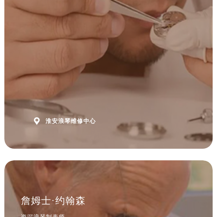
安徽省滁州市琅琊区南谯北路浪琴售后服务中心（需提前预约）
安徽省阜阳市颍州区颍州北路浪琴售后服务中心（需提前预约）
安徽省淮北市相山区淮海路浪琴售后服务中心（需提前预约）
安徽省淮南市田家庵区国庆中路浪琴售后服务中心（需提前预约）
安徽省黄山市屯溪区黄山西路浪琴售后服务中心（需提前预约）
安徽省六安市金安区解放中路浪琴售后服务中心（需提前预约）
安徽省马鞍山市雨山区湖南西路浪琴售后服务中心（需提前预约）
安徽省宿州市埇桥区人民中路浪琴售后服务中心（需提前预约）
安徽省铜陵市铜官区石城大道浪琴售后服务中心（需提前预约）

淮安浪琴维修中心
安徽省芜湖市镜湖区中山路步行街浪琴售后服务中心（需提前预约）
安徽省宣城市宣州区叠嶂西路浪琴售后服务中心（需提前预约）
福建省龙岩市新罗区九一南路浪琴售后服务中心（需提前预约）
福建省南平市建阳区人民西路浪琴售后服务中心（需提前预约）
福建省宁德市蕉城区天湖东路浪琴售后服务中心（需提前预约）
福建省莆田市城厢区霞林街道荔华东大道浪琴售后服务中心（需提前预约）
詹姆士·约翰森
福建省三明市三元区东乾二路浪琴售后服务中心（需提前预约）
资深浪琴制表师