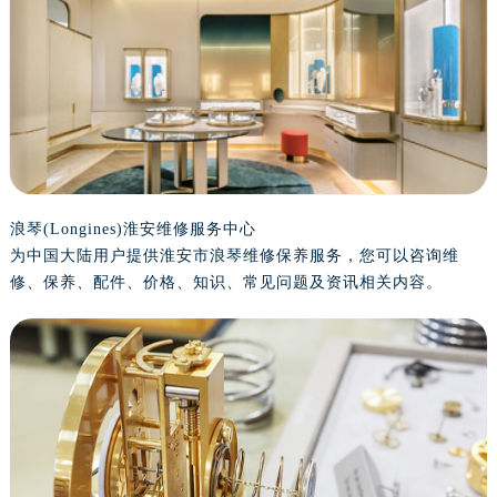
盐城市盐都区世纪大道5号盐城金融城写字楼1号楼16层1604室（需提前预约）
泰州市海陵区永定东路399号置地商务中心东塔写字楼（华润万象城）17层1706室（需提前预约）
宁波市江北区大闸南路500号来福士广场办公楼20层2009室（需提前预约）
杭州市上城区钱江路1366号华润大厦写字楼A座5层503-5室（需提前预约）
金华市金东区东市南街777号金华万达广场写字楼4号楼22层2209室（需提前预约）
绍兴市越城区胜利东路379号世茂天际中心写字楼8层805室（需提前预约）
嘉兴市南湖区广益路705号嘉兴世界贸易中心写字楼A座13层1304室（需提前预约）
南昌市红谷滩新区红谷中大道998号绿地双子塔（中央广场）A1座办公楼14层07室（需提前预约）
浪琴(Longines)淮安维修服务中心
为中国大陆用户提供淮安市浪琴维修保养服务，您可以咨询维
济南市历下区经十路11111号华润中心写字楼（万象城）15层1508室（需提前预约）
修、保养、配件、价格、知识、常见问题及资讯相关内容。
广州市天河区天河路230号万菱汇国际中心写字楼A塔7层704室（需提前预约）
广州市越秀区环市东路371-375号世界贸易中心大厦南塔写字楼15层07室（需提前预约）
深圳市罗湖区深南东路5001号华润大厦写字楼17层1701室（需提前预约）
惠州市惠城区江北文昌一路7号华贸大厦写字楼1座30层05室（需提前预约）
厦门市思明区湖滨东路95号华润大厦写字楼B座11层1104室（需提前预约）
福州市鼓楼区五四路128-1号恒力城写字楼15层03室（需提前预约）
成都市锦江区人民东路6号SAC东原中心写字楼24层2406B室（需提前预约）