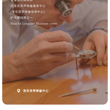
福建省漳州市龙文区步港路浪琴售后服务中心（需提前预约）
是淮安浪琴维修服务中心
江苏省常州市新北区龙锦路1590号现代传媒中心5号楼10层1008室浪琴售后服务中心（需提前预约）
(淮安浪琴维修保养中心)
江苏省淮安市清江浦区淮海北路浪琴售后服务中心（需提前预约）
的高级技师之一
江苏省连云港市海州区通灌北路浪琴售后服务中心（需提前预约）
HuaiAn Longines Maintain center
江苏省南京市秦淮区中山南路1号南京中心22层22-C1-C3室浪琴售后服务中心（需提前预约）
江苏省宿迁市宿城区西湖路浪琴售后服务中心（需提前预约）
江苏省泰州市海陵区永定东路399号置地商务中心东塔（华润万象城）17层1706室浪琴售后服务中心（需提前预约）
江苏省徐州市鼓楼区淮海东路29号苏宁广场IFC国际金融中心35层3508室浪琴售后服务中心（需提前预约）
江苏省盐城市盐都区世纪大道5号盐城金融城写字楼1号楼16层1604室浪琴售后服务中心（需提前预约）
江苏省扬州市邗江区国展路29号星耀天地写字楼1号楼18层1803室浪琴售后服务中心（需提前预约）
江苏省镇江市京口区中山东路浪琴售后服务中心（需提前预约）
江西省抚州市临川区赣东大道浪琴售后服务中心（需提前预约）
江西省赣州市章贡区文清路浪琴售后服务中心（需提前预约）

淮安浪琴维修中心
江西省吉安市吉州区井冈山大道浪琴售后服务中心（需提前预约）
江西省景德镇市珠山区珠山中路浪琴售后服务中心（需提前预约）
江西省九江市浔阳区浔阳路浪琴售后服务中心（需提前预约）