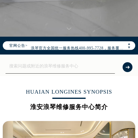
2026年7月浪琴中国区售后服务网络优化升级公告
2026年7月浪琴全国官方售后客户服务热线：400-995-7728
▲
官网公告>
浪琴官方全国统一服务热线400-995-7728，服务覆盖中国大陆、香港、澳门、台湾全部区域（非大陆需加拨“+86”）
▼
2026年7月浪琴售后服务中心最新网点地址：
北京市东城区东长安街1号东方广场写字楼W3座6层602室（需提前预约）
北京市朝阳区建国门外大街甲6号华熙国际中心写字楼D座11层1102室（需提前预约）
天津市和平区赤峰道136号天津国际金融中心写字楼26层2603室（需提前预约）
上海市徐汇区虹桥路3号港汇中心写字楼2座37层3705室（需提前预约）
HUAIAN LONGINES SYNOPSIS
上海市黄浦区南京东路299号宏伊国际广场写字楼8层806室（需提前预约）
淮安浪琴维修服务中心简介
南京市秦淮区中山南路1号（新街口）南京中心写字楼22层C1-1室（需提前预约）
常州市新北区龙锦路1590号现代传媒中心写字楼5号楼10层1008室（需提前预约）
徐州市鼓楼区淮海东路29号苏宁广场IFC国际金融中心写字楼35层3508室（需提前预约）
扬州市邗江区国展路29号星耀天地写字楼1号楼18层1803室（需提前预约）