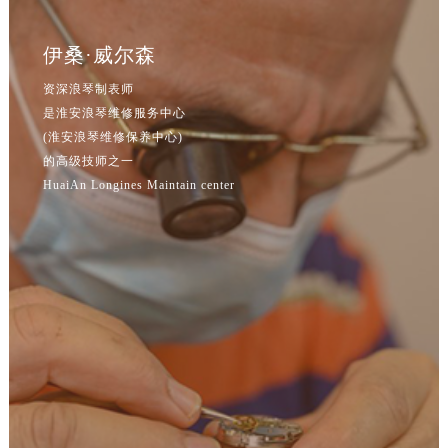
吉林省四平市铁东区紫气大路与南九经街交汇处浪琴售后服务中心（需提前预约）
吉林省松原市宁江区五环大街浪琴售后服务中心（需提前预约）
伊桑·威尔森
吉林省通化市东昌区环通乡江南大街浪琴售后服务中心（需提前预约）
资深浪琴制表师
吉林省延边市延吉市解放路浪琴售后服务中心（需提前预约）
是淮安浪琴维修服务中心
辽宁省鞍山市铁东区站前街浪琴售后服务中心（需提前预约）
(淮安浪琴维修保养中心)
辽宁省本溪市平山区胜利路浪琴售后服务中心（需提前预约）
的高级技师之一
辽宁省朝阳市双塔区新华路浪琴售后服务中心（需提前预约）
HuaiAn Longines Maintain center
辽宁省丹东市振兴区七经街浪琴售后服务中心（需提前预约）
辽宁省抚顺市新抚区东一路浪琴售后服务中心（需提前预约）
辽宁省阜新市海州区解放大街浪琴售后服务中心（需提前预约）
辽宁省葫芦岛市连山区中央路浪琴售后服务中心（需提前预约）
辽宁省锦州市古塔区中央大街浪琴售后服务中心（需提前预约）
辽宁省辽阳市白塔区新运大街浪琴售后服务中心（需提前预约）
辽宁省盘锦市兴隆台区石油大街浪琴售后服务中心（需提前预约）
辽宁省铁岭市银州区南马路浪琴售后服务中心（需提前预约）
辽宁省营口市站前区市府路与渤海大街交叉口浪琴售后服务中心（需提前预约）