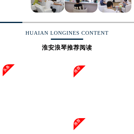
山东省枣庄市滕州市北辛路与善国路交叉口浪琴售后服务中心（需提前预约）
山东省淄博市张店区金晶大道浪琴售后服务中心（需提前预约）
上海市黄浦区南京东路299号宏伊国际广场写字楼8层806室浪琴售后服务中心（需提前预约）
上海市徐汇区虹桥路3号港汇中心2座37层3705室浪琴售后服务中心（需提前预约）
HUAIAN LONGINES CONTENT
浙江省杭州市上城区钱江路1366号华润大厦A座5层503-5室浪琴售后服务中心（需提前预约）
浙江省湖州市吴兴区劳动路浪琴售后服务中心（需提前预约）
淮安浪琴推荐阅读
浙江省嘉兴市南湖区广益路705号嘉兴世界贸易中心A座13层1304室浪琴售后服务中心（需提前预约）
浙江省金华市金东区东市南街777号金华万达广场4号楼22楼2209室浪琴售后服务中心（需提前预约）
头条
推荐
浙江省丽水市莲都区解放街浪琴售后服务中心（需提前预约）
浙江省宁波市江北区大闸南路500号来福士广场办公楼20层2009室浪琴售后服务中心（需提前预约）
浙江省衢州市柯城区上街浪琴售后服务中心（需提前预约）
浙江省绍兴市越城区胜利东路379号世茂天际中心写字楼8层805室浪琴售后服务中心（需提前预约）
浙江省舟山市定海区解放东路浪琴售后服务中心（需提前预约）
澳门特别行政区大堂区议事亭前地（新马路）浪琴售后服务中心（需提前预约）
澳门特别行政区风顺堂区南湾大马路浪琴售后服务中心（需提前预约）
推荐
澳门特别行政区花地玛堂区关闸广场浪琴售后服务中心（需提前预约）