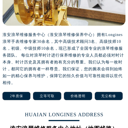
重庆市江北区观音桥步行街2号融恒时代广场写字楼9层902室（需提前预约）
长沙市芙蓉区定王台街道建湘路393号世茂环球金融中心写字楼（芙蓉广场）10层13室（需提前预约）
郑州市二七区铭功路10号华润大厦写字楼29层2905室（需提前预约）
太原市迎泽区解放路15号亨得利名表服务中心（品牌授权店）3层整层（需提前预约）
沈阳市沈河区中街路137号亨得利名表服务中心（品牌授权店）1层整层（需提前预约）
淮安浪琴维修服务中心（淮安浪琴维修保养中心）拥有Longines
浪琴手表维修专家30余名，其中高级技术顾问3名、高级技师10
沈阳市沈河区中街路83号亨得利名表服务中心（品牌授权店）1层整层（需提前预约）
名，初级、中级技师10余名，现已形成了全国专业的浪琴维修服
乌鲁木齐市天山区红山路26号时代广场（CCMALL）C座17层17-B（需提前预约）
务团队。 每位对浪琴时计进行保养维修的专业人员都必须对时计
温州市鹿城区锦绣路1067号置信广场10层1015室（需提前预约）
本身、时计历史及其拥有者抱有充分的尊重。我们认为每一枚时
哈尔滨市道里区友谊西路600号富力中心T2座写字楼29层03室（需提前预约）
计，都同它的拥有者一样尊贵。我们保证，您的腕表会得到始终
大连市中山区人民路15号国际金融大厦7层G室（需提前预约）
如一的精心保养与维护，保障它的恒久价值与可靠性能得以世代
佛山市禅城区季华五路57号万科金融中心C座12层1205室（需提前预约）
相传。
东莞市东城街道鸿福东路1号民盈国贸中心T1写字楼9层907室（需提前预约）
2年质保
立等可取
价格透明
无尘检修
无锡市梁溪区人民中路139号恒隆广场写字楼1座11层1104室（需提前预约）
南通市崇川区工农路57号圆融广场写字楼16层1603室（需提前预约）
HUAIAN LONGINES ADDRESS
苏州市苏州工业园区星港街199号苏州中心办公楼C座22层08室（需提前预约）
武汉市江汉区解放大道686号世界贸易大厦38层09室（需提前预约）