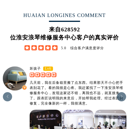
江西省南昌市红谷滩新区红谷中大道998号绿地双子塔（中央广场）A1座办公楼14层1407室浪琴售后服务中心（需提前预约）
江西省萍乡市安源区萍安北大道与康庄路交叉口浪琴售后服务中心（需提前预约）
HUAIAN LONGINES COMMENT
江西省上饶市信州区滨江西路浪琴售后服务中心（需提前预约）
江西省新余市渝水区北湖西路浪琴售后服务中心（需提前预约）
来自
628592
江西省宜春市袁州区中山中路浪琴售后服务中心（需提前预约）
位淮安浪琴维修服务中心客户的真实评价
江西省鹰潭市月湖区胜利东路浪琴售后服务中心（需提前预约）





5.0
综合客户满意度评分
山东省德州市德城区东风中路浪琴售后服务中心（需提前预约）
山东省东营市东营区济南路浪琴售后服务中心（需提前预约）
山东省济南市历下区经十路11111号华润中心写字楼（万象城）15层1508室浪琴售后服务中心（需提前预约）
Lv6
坏孩子
山东省济宁市任城区太白楼路浪琴售后服务中心（需提前预约）
几天前，我在后备箱里搬了点东西。结果那天不小心把手
山东省莱芜市文化南路8号银座商城名表维修一楼名表维修浪琴售后服务中心（需提前预约）
表刮花了。看的我很是心疼。我赶紧找了一下淮安浪琴维
山东省临沂市兰山区解放路浪琴售后服务中心（需提前预约）
修服务中心，发现这家还不错，离我也不远，就直接来


了。跟表匠说明我的来意后，开始帮我处理。经过表匠的
山东省日照市东港区烟台路浪琴售后服务中心（需提前预约）
修复，完全像新的一样，我很满意。
山东省泰安市泰山区财源街道泰山大街浪琴售后服务中心（需提前预约）
山东省威海市环翠区新威海路89号振华商厦一楼名表维修浪琴售后服务中心（需提前预约）
山东省潍坊市奎文区东风东街浪琴售后服务中心（需提前预约）