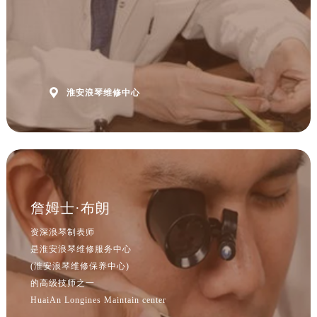
山西省大同市平城区迎宾街浪琴售后服务中心（需提前预约）
山西省晋城市城区黄华街浪琴售后服务中心（需提前预约）
山西省晋中市榆次区顺城街浪琴售后服务中心（需提前预约）
山西省临汾市尧都区解放路浪琴售后服务中心（需提前预约）
山西省吕梁市离石区永宁中路与建设街交叉口浪琴售后服务中心（需提前预约）

淮安浪琴维修中心
山西省朔州市朔城区怡西路与鄯阳西街交汇处浪琴售后服务中心（需提前预约）
山西省忻州市忻府区和平东街与七一南路交叉口浪琴售后服务中心（需提前预约）
山西省阳泉市郊区平阳东街与新城大道交叉口浪琴售后服务中心（需提前预约）
山西省运城市盐湖区河东街浪琴售后服务中心（需提前预约）
山西省长治市潞州区英雄中路浪琴售后服务中心（需提前预约）
山西省太原市迎泽区迎泽街道解放路15号亨得利名表维修授权店3楼浪琴售后服务中心（需提前预约）
詹姆士·布朗
天津市和平区赤峰道136号天津国际金融中心26层2603室浪琴售后服务中心（需提前预约）
资深浪琴制表师
安徽省安庆市迎江区人民路浪琴售后服务中心（需提前预约）
是淮安浪琴维修服务中心
安徽省蚌埠市蚌山区淮河路浪琴售后服务中心（需提前预约）
(淮安浪琴维修保养中心)
安徽省亳州市谯城区魏武大道浪琴售后服务中心（需提前预约）
的高级技师之一
HuaiAn Longines Maintain center
安徽省池州市贵池区长江路浪琴售后服务中心（需提前预约）