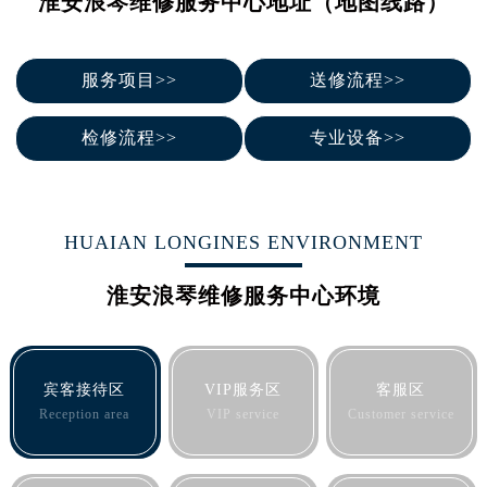
淮安浪琴维修服务中心地址（地图线路）
南宁市青秀区金湖路59号地王大厦12楼1224室（需提前预约）
合肥市蜀山区潜山路111号万象城华润大厦B座12楼03室（需提前预约）
泉州市丰泽区宝洲路729号浦西万达中心写字楼A座7楼709室（需提前预约）
服务项目>>
送修流程>>
青岛市南区山东路6号华润大厦B座22层04室（需提前预约）
烟台市芝罘区胜利路139号万达金融中心A座907室（需提前预约）
检修流程>>
专业设备>>
长春市朝阳区西安大路727号中银大厦A座(旺进大厦)18层09室（需提前预约）
贵阳市南明区都司高架桥路33号亨特国际金融中心14楼14D（需提前预约）
昆明市盘龙区北京路928号同德昆明广场写字楼10层06室（需提前预约）
HUAIAN LONGINES ENVIRONMENT
石家庄市长安区中山东路39号勒泰中心写字楼B座13层07室（需提前预约）
西安市碑林区南关正街88号华侨城长安国际中心E座6楼10室（需提前预约）
淮安浪琴维修服务中心环境
海口市龙华区金贸东路5号海口华润大厦B座17层1707室（需提前预约）
唐山市路南区新华东道100号万达广场写字楼A座10层1002室（需提前预约）
台州市椒江区东海大道1800号腾达中心东1幢20楼2002室（需提前预约）
宾客接待区
VIP服务区
客服区
内蒙古自治区呼和浩特市玉泉区大学西街70号华润万象城写字楼（鄂尔多斯大厦）23层2326室（需提前预约）
Reception area
VIP service
Customer service
甘肃省兰州市七里河区西津西路16号兰州中心写字楼21层2102室（需提前预约）
重庆市解放碑渝中区民权路28号英利国际金融中心写字楼20层01室（需提前预约）