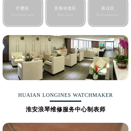
黑龙江省大庆市萨尔图区会战大街浪琴售后服务中心（需提前预约）
打磨区
宾客休息区
茶点区
黑龙江省鹤岗市向阳区红军路浪琴售后服务中心（需提前预约）
Polished area
Rest area
Refreshments
黑龙江省黑河市爱辉区中央街浪琴售后服务中心（需提前预约）
黑龙江省鸡西市鸡冠区红军路浪琴售后服务中心（需提前预约）
黑龙江省佳木斯市向阳区长安路浪琴售后服务中心（需提前预约）
黑龙江省牡丹江市东安区太平路浪琴售后服务中心（需提前预约）
黑龙江省七台河市桃山区大同街浪琴售后服务中心（需提前预约）
黑龙江省齐齐哈尔市龙沙区龙华路浪琴售后服务中心（需提前预约）
黑龙江省双鸭山市尖山区新兴大街浪琴售后服务中心（需提前预约）
黑龙江省绥化市北林区新华街与康庄路交叉口浪琴售后服务中心（需提前预约）
黑龙江省伊春市伊美区通河路浪琴售后服务中心（需提前预约）
吉林省白城市洮北区明仁南街浪琴售后服务中心（需提前预约）
HUAIAN LONGINES WATCHMAKER
吉林省白山市浑江区浑江大街浪琴售后服务中心（需提前预约）
淮安浪琴维修服务中心制表师
吉林省吉林市船营区河南街浪琴售后服务中心（需提前预约）
吉林省辽源市龙山区人民大街浪琴售后服务中心（需提前预约）
吉林省梅河口市新华街道梅河大街浪琴售后服务中心（需提前预约）