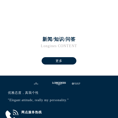
澳门特别行政区花王堂区大三巴商圈浪琴售后服务中心（需提前预约）
澳门特别行政区嘉模堂区官也街浪琴售后服务中心（需提前预约）
澳门省路氹城市金光大道浪琴售后服务中心（需提前预约）
澳门特别行政区望德堂区塔石广场浪琴售后服务中心（需提前预约）
福建省福州市鼓楼区五四路128-1号恒力城写字楼15层03室浪琴售后服务中心（需提前预约）
新闻/知识/问答
福建省厦门市思明区湖滨东路95号万象城华润大厦B座11层1104室浪琴售后服务中心（需提前预约）
Longines CONTENT
广东省潮州市潮安区新风路与潮汕路交汇处浪琴售后服务中心（需提前预约）
广东省广州市天河区天河路230号万菱汇国际中心A塔7层704室浪琴售后服务中心（需提前预约）
更多
广东省广州市越秀区环市东路371-375号世界贸易中心大厦南塔15层1507室浪琴售后服务中心（需提前预约）
广东省河源市源城区越王大道浪琴售后服务中心（需提前预约）
广东省惠州市惠城区江北文昌一路7号华贸大厦1座30层3005室浪琴售后服务中心（需提前预约）
广东省江门市蓬江区广场西路浪琴售后服务中心（需提前预约）
广东省揭阳市榕城进贤门步行街浪琴售后服务中心（需提前预约）
优雅态度，真我个性
广东省茂名市电白区水东街道迎宾大道浪琴售后服务中心（需提前预约）
"Elegant attitude, really my personality.”
广东省梅州市梅江区金燕大道浪琴售后服务中心（需提前预约）
网点服务热线
广东省清远市清城区湖西路浪琴售后服务中心（需提前预约）