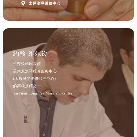
辽宁省沈阳市沈河区中街路137号亨得利名表维修授权店1楼浪琴售后服务中心（需提前预约）

太原浪琴维修中心
辽宁省沈阳市沈河区中街路83号亨得利名表维修授权店1楼浪琴售后服务中心（需提前预约）
北京市朝阳区建国门外大街甲6号华熙国际中心D座11层1102室浪琴售后服务中心（需提前预约）
北京市东城区东长安街1号王府井东方广场W3座6层602室浪琴售后服务中心（需提前预约）
河北省保定市竞秀区朝阳北大街北国先天下浪琴售后服务中心（需提前预约）
内蒙古自治区阿拉善盟市左旗土尔扈特大街浪琴售后服务中心（需提前预约）
约翰·维尔逊
内蒙古自治区巴彦淖尔市临河区新华街浪琴售后服务中心（需提前预约）
内蒙古自治区包头市青山区幸福路甲3号王府井百货名表维修浪琴售后服务中心（需提前预约）
资深浪琴制表师
内蒙古自治区赤峰市红山区哈达街浪琴售后服务中心（需提前预约）
是太原浪琴维修服务中心
(太原浪琴维修保养中心)
内蒙古自治区鄂尔多斯市东胜区伊金霍洛街浪琴售后服务中心（需提前预约）
的高级技师之一
内蒙古自治区呼伦贝尔市海拉尔区中央街浪琴售后服务中心（需提前预约）
TaiYuan Longines Maintain center
内蒙古自治区通辽市科尔沁区明仁大街浪琴售后服务中心（需提前预约）
内蒙古自治区乌海市海勃湾区人民南路浪琴售后服务中心（需提前预约）
内蒙古自治区乌兰察布市集宁区恩和大街浪琴售后服务中心（需提前预约）
内蒙古自治区锡林郭勒盟市锡林浩特市光明街与额尔敦路交叉口浪琴售后服务中心（需提前预约）
内蒙古自治区兴安盟市乌兰浩特市兴安大街浪琴售后服务中心（需提前预约）