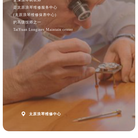
福建省漳州市龙文区步港路浪琴售后服务中心（需提前预约）
是太原浪琴维修服务中心
江苏省常州市新北区龙锦路1590号现代传媒中心5号楼10层1008室浪琴售后服务中心（需提前预约）
(太原浪琴维修保养中心)
江苏省淮安市清江浦区淮海北路浪琴售后服务中心（需提前预约）
的高级技师之一
江苏省连云港市海州区通灌北路浪琴售后服务中心（需提前预约）
TaiYuan Longines Maintain center
江苏省南京市秦淮区中山南路1号南京中心22层22-C1-C3室浪琴售后服务中心（需提前预约）
江苏省宿迁市宿城区西湖路浪琴售后服务中心（需提前预约）
江苏省泰州市海陵区永定东路399号置地商务中心东塔（华润万象城）17层1706室浪琴售后服务中心（需提前预约）
江苏省徐州市鼓楼区淮海东路29号苏宁广场IFC国际金融中心35层3508室浪琴售后服务中心（需提前预约）
江苏省盐城市盐都区世纪大道5号盐城金融城写字楼1号楼16层1604室浪琴售后服务中心（需提前预约）
江苏省扬州市邗江区国展路29号星耀天地写字楼1号楼18层1803室浪琴售后服务中心（需提前预约）
江苏省镇江市京口区中山东路浪琴售后服务中心（需提前预约）
江西省抚州市临川区赣东大道浪琴售后服务中心（需提前预约）
江西省赣州市章贡区文清路浪琴售后服务中心（需提前预约）

太原浪琴维修中心
江西省吉安市吉州区井冈山大道浪琴售后服务中心（需提前预约）
江西省景德镇市珠山区珠山中路浪琴售后服务中心（需提前预约）
江西省九江市浔阳区浔阳路浪琴售后服务中心（需提前预约）