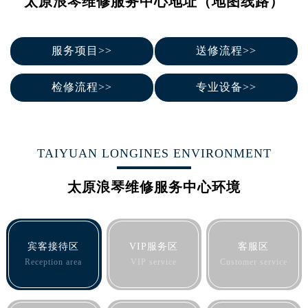
太原浪琴维修服务中心地址（地图线路）
南宁市青秀区金湖路59号地王大厦12楼1224室（需提前预约）
合肥市蜀山区潜山路111号万象城华润大厦B座12楼03室（需提前预约）
泉州市丰泽区宝洲路729号浦西万达中心写字楼A座7楼709室（需提前预约）
服务项目>>
送修流程>>
青岛市南区山东路6号华润大厦B座22层04室（需提前预约）
烟台市芝罘区胜利路139号万达金融中心A座907室（需提前预约）
检修流程>>
专业设备>>
长春市朝阳区西安大路727号中银大厦A座(旺进大厦)18层09室（需提前预约）
贵阳市南明区都司高架桥路33号亨特国际金融中心14楼14D（需提前预约）
昆明市盘龙区北京路928号同德昆明广场写字楼10层06室（需提前预约）
TAIYUAN LONGINES ENVIRONMENT
石家庄市长安区中山东路39号勒泰中心写字楼B座13层07室（需提前预约）
西安市碑林区南关正街88号华侨城长安国际中心E座6楼10室（需提前预约）
太原浪琴维修服务中心环境
海口市龙华区金贸东路5号海口华润大厦B座17层1707室（需提前预约）
唐山市路南区新华东道100号万达广场写字楼A座10层1002室（需提前预约）
台州市椒江区东海大道1800号腾达中心东1幢20楼2002室（需提前预约）
宾客接待区
VIP服务区
客服区
内蒙古自治区呼和浩特市玉泉区大学西街70号华润万象城写字楼（鄂尔多斯大厦）23层2326室（需提前预约）
Reception area
VIP service
Customer service
甘肃省兰州市七里河区西津西路16号兰州中心写字楼21层2102室（需提前预约）
重庆市解放碑渝中区民权路28号英利国际金融中心写字楼20层01室（需提前预约）