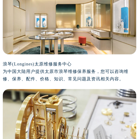
盐城市盐都区世纪大道5号盐城金融城写字楼1号楼16层1604室（需提前预约）
泰州市海陵区永定东路399号置地商务中心东塔写字楼（华润万象城）17层1706室（需提前预约）
宁波市江北区大闸南路500号来福士广场办公楼20层2009室（需提前预约）
杭州市上城区钱江路1366号华润大厦写字楼A座5层503-5室（需提前预约）
金华市金东区东市南街777号金华万达广场写字楼4号楼22层2209室（需提前预约）
绍兴市越城区胜利东路379号世茂天际中心写字楼8层805室（需提前预约）
嘉兴市南湖区广益路705号嘉兴世界贸易中心写字楼A座13层1304室（需提前预约）
南昌市红谷滩新区红谷中大道998号绿地双子塔（中央广场）A1座办公楼14层07室（需提前预约）
浪琴(Longines)太原维修服务中心
为中国大陆用户提供太原市浪琴维修保养服务，您可以咨询维
济南市历下区经十路11111号华润中心写字楼（万象城）15层1508室（需提前预约）
修、保养、配件、价格、知识、常见问题及资讯相关内容。
广州市天河区天河路230号万菱汇国际中心写字楼A塔7层704室（需提前预约）
广州市越秀区环市东路371-375号世界贸易中心大厦南塔写字楼15层07室（需提前预约）
深圳市罗湖区深南东路5001号华润大厦写字楼17层1701室（需提前预约）
惠州市惠城区江北文昌一路7号华贸大厦写字楼1座30层05室（需提前预约）
厦门市思明区湖滨东路95号华润大厦写字楼B座11层1104室（需提前预约）
福州市鼓楼区五四路128-1号恒力城写字楼15层03室（需提前预约）
成都市锦江区人民东路6号SAC东原中心写字楼24层2406B室（需提前预约）