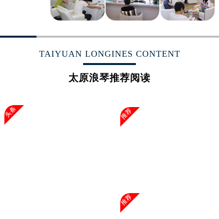
山东省枣庄市滕州市北辛路与善国路交叉口浪琴售后服务中心（需提前预约）
山东省淄博市张店区金晶大道浪琴售后服务中心（需提前预约）
上海市黄浦区南京东路299号宏伊国际广场写字楼8层806室浪琴售后服务中心（需提前预约）
上海市徐汇区虹桥路3号港汇中心2座37层3705室浪琴售后服务中心（需提前预约）
TAIYUAN LONGINES CONTENT
浙江省杭州市上城区钱江路1366号华润大厦A座5层503-5室浪琴售后服务中心（需提前预约）
浙江省湖州市吴兴区劳动路浪琴售后服务中心（需提前预约）
太原浪琴推荐阅读
浙江省嘉兴市南湖区广益路705号嘉兴世界贸易中心A座13层1304室浪琴售后服务中心（需提前预约）
浙江省金华市金东区东市南街777号金华万达广场4号楼22楼2209室浪琴售后服务中心（需提前预约）
头条
推荐
浙江省丽水市莲都区解放街浪琴售后服务中心（需提前预约）
浙江省宁波市江北区大闸南路500号来福士广场办公楼20层2009室浪琴售后服务中心（需提前预约）
浙江省衢州市柯城区上街浪琴售后服务中心（需提前预约）
浙江省绍兴市越城区胜利东路379号世茂天际中心写字楼8层805室浪琴售后服务中心（需提前预约）
浙江省舟山市定海区解放东路浪琴售后服务中心（需提前预约）
澳门特别行政区大堂区议事亭前地（新马路）浪琴售后服务中心（需提前预约）
澳门特别行政区风顺堂区南湾大马路浪琴售后服务中心（需提前预约）
推荐
澳门特别行政区花地玛堂区关闸广场浪琴售后服务中心（需提前预约）