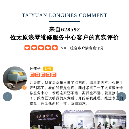
江西省南昌市红谷滩新区红谷中大道998号绿地双子塔（中央广场）A1座办公楼14层1407室浪琴售后服务中心（需提前预约）
江西省萍乡市安源区萍安北大道与康庄路交叉口浪琴售后服务中心（需提前预约）
TAIYUAN LONGINES COMMENT
江西省上饶市信州区滨江西路浪琴售后服务中心（需提前预约）
江西省新余市渝水区北湖西路浪琴售后服务中心（需提前预约）
来自
628592
江西省宜春市袁州区中山中路浪琴售后服务中心（需提前预约）
位太原浪琴维修服务中心客户的真实评价
江西省鹰潭市月湖区胜利东路浪琴售后服务中心（需提前预约）





5.0
综合客户满意度评分
山东省德州市德城区东风中路浪琴售后服务中心（需提前预约）
山东省东营市东营区济南路浪琴售后服务中心（需提前预约）
山东省济南市历下区经十路11111号华润中心写字楼（万象城）15层1508室浪琴售后服务中心（需提前预约）
Lv6
坏孩子
山东省济宁市任城区太白楼路浪琴售后服务中心（需提前预约）
几天前，我在后备箱里搬了点东西。结果那天不小心把手
山东省莱芜市文化南路8号银座商城名表维修一楼名表维修浪琴售后服务中心（需提前预约）
表刮花了。看的我很是心疼。我赶紧找了一下太原浪琴维
山东省临沂市兰山区解放路浪琴售后服务中心（需提前预约）
修服务中心，发现这家还不错，离我也不远，就直接来


了。跟表匠说明我的来意后，开始帮我处理。经过表匠的
山东省日照市东港区烟台路浪琴售后服务中心（需提前预约）
修复，完全像新的一样，我很满意。
山东省泰安市泰山区财源街道泰山大街浪琴售后服务中心（需提前预约）
山东省威海市环翠区新威海路89号振华商厦一楼名表维修浪琴售后服务中心（需提前预约）
山东省潍坊市奎文区东风东街浪琴售后服务中心（需提前预约）