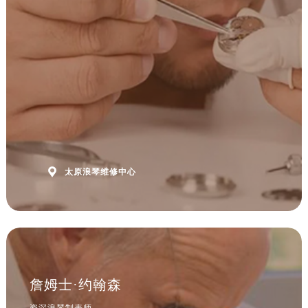
安徽省滁州市琅琊区南谯北路浪琴售后服务中心（需提前预约）
安徽省阜阳市颍州区颍州北路浪琴售后服务中心（需提前预约）
安徽省淮北市相山区淮海路浪琴售后服务中心（需提前预约）
安徽省淮南市田家庵区国庆中路浪琴售后服务中心（需提前预约）
安徽省黄山市屯溪区黄山西路浪琴售后服务中心（需提前预约）
安徽省六安市金安区解放中路浪琴售后服务中心（需提前预约）
安徽省马鞍山市雨山区湖南西路浪琴售后服务中心（需提前预约）
安徽省宿州市埇桥区人民中路浪琴售后服务中心（需提前预约）
安徽省铜陵市铜官区石城大道浪琴售后服务中心（需提前预约）

太原浪琴维修中心
安徽省芜湖市镜湖区中山路步行街浪琴售后服务中心（需提前预约）
安徽省宣城市宣州区叠嶂西路浪琴售后服务中心（需提前预约）
福建省龙岩市新罗区九一南路浪琴售后服务中心（需提前预约）
福建省南平市建阳区人民西路浪琴售后服务中心（需提前预约）
福建省宁德市蕉城区天湖东路浪琴售后服务中心（需提前预约）
福建省莆田市城厢区霞林街道荔华东大道浪琴售后服务中心（需提前预约）
詹姆士·约翰森
福建省三明市三元区东乾二路浪琴售后服务中心（需提前预约）
资深浪琴制表师