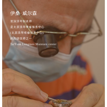
吉林省四平市铁东区紫气大路与南九经街交汇处浪琴售后服务中心（需提前预约）
吉林省松原市宁江区五环大街浪琴售后服务中心（需提前预约）
伊桑·威尔森
吉林省通化市东昌区环通乡江南大街浪琴售后服务中心（需提前预约）
资深浪琴制表师
吉林省延边市延吉市解放路浪琴售后服务中心（需提前预约）
是太原浪琴维修服务中心
辽宁省鞍山市铁东区站前街浪琴售后服务中心（需提前预约）
(太原浪琴维修保养中心)
辽宁省本溪市平山区胜利路浪琴售后服务中心（需提前预约）
的高级技师之一
辽宁省朝阳市双塔区新华路浪琴售后服务中心（需提前预约）
TaiYuan Longines Maintain center
辽宁省丹东市振兴区七经街浪琴售后服务中心（需提前预约）
辽宁省抚顺市新抚区东一路浪琴售后服务中心（需提前预约）
辽宁省阜新市海州区解放大街浪琴售后服务中心（需提前预约）
辽宁省葫芦岛市连山区中央路浪琴售后服务中心（需提前预约）
辽宁省锦州市古塔区中央大街浪琴售后服务中心（需提前预约）
辽宁省辽阳市白塔区新运大街浪琴售后服务中心（需提前预约）
辽宁省盘锦市兴隆台区石油大街浪琴售后服务中心（需提前预约）
辽宁省铁岭市银州区南马路浪琴售后服务中心（需提前预约）
辽宁省营口市站前区市府路与渤海大街交叉口浪琴售后服务中心（需提前预约）