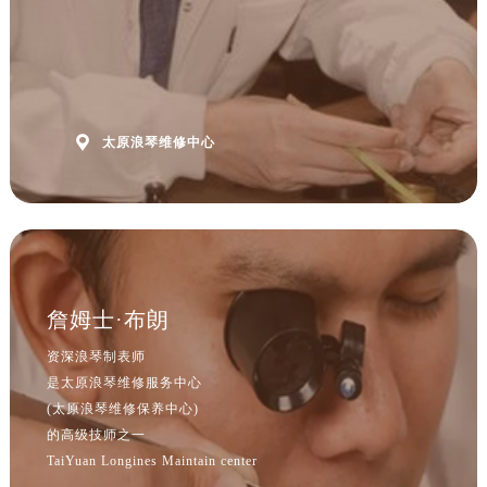
山西省大同市平城区迎宾街浪琴售后服务中心（需提前预约）
山西省晋城市城区黄华街浪琴售后服务中心（需提前预约）
山西省晋中市榆次区顺城街浪琴售后服务中心（需提前预约）
山西省临汾市尧都区解放路浪琴售后服务中心（需提前预约）
山西省吕梁市离石区永宁中路与建设街交叉口浪琴售后服务中心（需提前预约）

太原浪琴维修中心
山西省朔州市朔城区怡西路与鄯阳西街交汇处浪琴售后服务中心（需提前预约）
山西省忻州市忻府区和平东街与七一南路交叉口浪琴售后服务中心（需提前预约）
山西省阳泉市郊区平阳东街与新城大道交叉口浪琴售后服务中心（需提前预约）
山西省运城市盐湖区河东街浪琴售后服务中心（需提前预约）
山西省长治市潞州区英雄中路浪琴售后服务中心（需提前预约）
山西省太原市迎泽区迎泽街道解放路15号亨得利名表维修授权店3楼浪琴售后服务中心（需提前预约）
詹姆士·布朗
天津市和平区赤峰道136号天津国际金融中心26层2603室浪琴售后服务中心（需提前预约）
资深浪琴制表师
安徽省安庆市迎江区人民路浪琴售后服务中心（需提前预约）
是太原浪琴维修服务中心
安徽省蚌埠市蚌山区淮河路浪琴售后服务中心（需提前预约）
(太原浪琴维修保养中心)
安徽省亳州市谯城区魏武大道浪琴售后服务中心（需提前预约）
的高级技师之一
TaiYuan Longines Maintain center
安徽省池州市贵池区长江路浪琴售后服务中心（需提前预约）