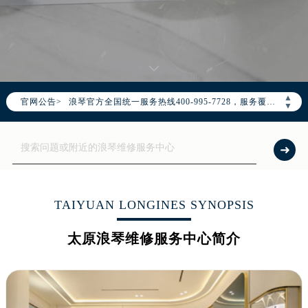
2026年7月浪琴中国区售后服务网络优化升级公告
2026年7月浪琴全国官方售后客户服务热线：400-995-7728
▲
官网公告>
浪琴官方全国统一服务热线400-995-7728，服务覆盖中国大陆、香港、澳门、台湾全部区域（非大陆需加拨“+86”）
▼
2026年7月浪琴售后服务中心最新网点地址：
北京市东城区东长安街1号东方广场写字楼W3座6层602室（需提前预约）
北京市朝阳区建国门外大街甲6号华熙国际中心写字楼D座11层1102室（需提前预约）
天津市和平区赤峰道136号天津国际金融中心写字楼26层2603室（需提前预约）
上海市徐汇区虹桥路3号港汇中心写字楼2座37层3705室（需提前预约）
TAIYUAN LONGINES SYNOPSIS
上海市黄浦区南京东路299号宏伊国际广场写字楼8层806室（需提前预约）
太原浪琴维修服务中心简介
南京市秦淮区中山南路1号（新街口）南京中心写字楼22层C1-1室（需提前预约）
常州市新北区龙锦路1590号现代传媒中心写字楼5号楼10层1008室（需提前预约）
徐州市鼓楼区淮海东路29号苏宁广场IFC国际金融中心写字楼35层3508室（需提前预约）
扬州市邗江区国展路29号星耀天地写字楼1号楼18层1803室（需提前预约）