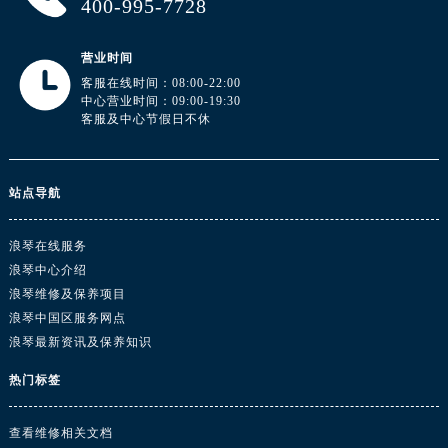
400-995-7728
广东省汕头市龙湖区长平路浪琴售后服务中心（需提前预约）
广东省汕尾市城区香洲街道园林社区翠园街浪琴售后服务中心（需提前预约）
营业时间
广东省韶关市武江区芙蓉新区与老城中心交汇处浪琴售后服务中心（需提前预约）
客服在线时间：08:00-22:00
广东省深圳市罗湖区深南东路5001号华润大厦17层1701室浪琴售后服务中心（需提前预约）
中心营业时间：09:00-19:30
客服及中心节假日不休
广东省阳江市江城区东风一路浪琴售后服务中心（需提前预约）
广东省云浮市云城区金山路浪琴售后服务中心（需提前预约）
广东省湛江市赤坎区观海北路浪琴售后服务中心（需提前预约）
站点导航
广东省肇庆市端州区信安大道与砚都大道交汇处浪琴售后服务中心（需提前预约）
广西壮族自治区百色市右江区中山二路浪琴售后服务中心（需提前预约）
浪琴在线服务
广西壮族自治区北海市海城区北京路浪琴售后服务中心（需提前预约）
浪琴中心介绍
广西壮族自治区崇左市江州区石景林街道友谊大道与丽川路交汇处浪琴售后服务中心（需提前预约）
浪琴维修及保养项目
广西壮族自治区防城港市港口区金花茶大道浪琴售后服务中心（需提前预约）
浪琴中国区服务网点
浪琴最新资讯及保养知识
广西壮族自治区贵港市港北区港城街道布山大道与仙衣路交叉口浪琴售后服务中心（需提前预约）
广西壮族自治区桂林市秀峰区红岭路浪琴售后服务中心（需提前预约）
热门标签
广西壮族自治区河池市金城江区金城江街道朝阳路浪琴售后服务中心（需提前预约）
广西壮族自治区贺州市八步区城东街道灵峰南路浪琴售后服务中心（需提前预约）
查看维修相关文档