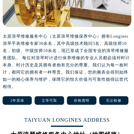
重庆市江北区观音桥步行街2号融恒时代广场写字楼9层902室（需提前预约）
长沙市芙蓉区定王台街道建湘路393号世茂环球金融中心写字楼（芙蓉广场）10层13室（需提前预约）
郑州市二七区铭功路10号华润大厦写字楼29层2905室（需提前预约）
太原市迎泽区解放路15号亨得利名表服务中心（品牌授权店）3层整层（需提前预约）
沈阳市沈河区中街路137号亨得利名表服务中心（品牌授权店）1层整层（需提前预约）
太原浪琴维修服务中心（太原浪琴维修保养中心）拥有Longines
浪琴手表维修专家30余名，其中高级技术顾问3名、高级技师10
沈阳市沈河区中街路83号亨得利名表服务中心（品牌授权店）1层整层（需提前预约）
名，初级、中级技师10余名，现已形成了全国专业的浪琴维修服
乌鲁木齐市天山区红山路26号时代广场（CCMALL）C座17层17-B（需提前预约）
务团队。 每位对浪琴时计进行保养维修的专业人员都必须对时计
温州市鹿城区锦绣路1067号置信广场10层1015室（需提前预约）
本身、时计历史及其拥有者抱有充分的尊重。我们认为每一枚时
哈尔滨市道里区友谊西路600号富力中心T2座写字楼29层03室（需提前预约）
计，都同它的拥有者一样尊贵。我们保证，您的腕表会得到始终
大连市中山区人民路15号国际金融大厦7层G室（需提前预约）
如一的精心保养与维护，保障它的恒久价值与可靠性能得以世代
佛山市禅城区季华五路57号万科金融中心C座12层1205室（需提前预约）
相传。
东莞市东城街道鸿福东路1号民盈国贸中心T1写字楼9层907室（需提前预约）
2年质保
立等可取
价格透明
无尘检修
无锡市梁溪区人民中路139号恒隆广场写字楼1座11层1104室（需提前预约）
南通市崇川区工农路57号圆融广场写字楼16层1603室（需提前预约）
TAIYUAN LONGINES ADDRESS
苏州市苏州工业园区星港街199号苏州中心办公楼C座22层08室（需提前预约）
武汉市江汉区解放大道686号世界贸易大厦38层09室（需提前预约）