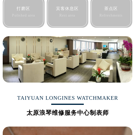
黑龙江省大庆市萨尔图区会战大街浪琴售后服务中心（需提前预约）
打磨区
宾客休息区
茶点区
黑龙江省鹤岗市向阳区红军路浪琴售后服务中心（需提前预约）
Polished area
Rest area
Refreshments
黑龙江省黑河市爱辉区中央街浪琴售后服务中心（需提前预约）
黑龙江省鸡西市鸡冠区红军路浪琴售后服务中心（需提前预约）
黑龙江省佳木斯市向阳区长安路浪琴售后服务中心（需提前预约）
黑龙江省牡丹江市东安区太平路浪琴售后服务中心（需提前预约）
黑龙江省七台河市桃山区大同街浪琴售后服务中心（需提前预约）
黑龙江省齐齐哈尔市龙沙区龙华路浪琴售后服务中心（需提前预约）
黑龙江省双鸭山市尖山区新兴大街浪琴售后服务中心（需提前预约）
黑龙江省绥化市北林区新华街与康庄路交叉口浪琴售后服务中心（需提前预约）
黑龙江省伊春市伊美区通河路浪琴售后服务中心（需提前预约）
吉林省白城市洮北区明仁南街浪琴售后服务中心（需提前预约）
TAIYUAN LONGINES WATCHMAKER
吉林省白山市浑江区浑江大街浪琴售后服务中心（需提前预约）
太原浪琴维修服务中心制表师
吉林省吉林市船营区河南街浪琴售后服务中心（需提前预约）
吉林省辽源市龙山区人民大街浪琴售后服务中心（需提前预约）
吉林省梅河口市新华街道梅河大街浪琴售后服务中心（需提前预约）