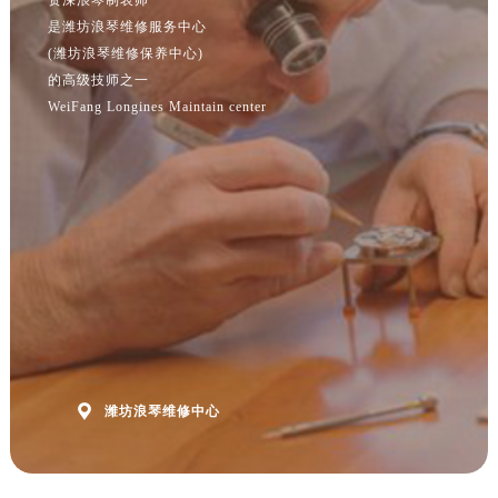
福建省漳州市龙文区步港路浪琴售后服务中心（需提前预约）
是潍坊浪琴维修服务中心
江苏省常州市新北区龙锦路1590号现代传媒中心5号楼10层1008室浪琴售后服务中心（需提前预约）
(潍坊浪琴维修保养中心)
江苏省淮安市清江浦区淮海北路浪琴售后服务中心（需提前预约）
的高级技师之一
江苏省连云港市海州区通灌北路浪琴售后服务中心（需提前预约）
WeiFang Longines Maintain center
江苏省南京市秦淮区中山南路1号南京中心22层22-C1-C3室浪琴售后服务中心（需提前预约）
江苏省宿迁市宿城区西湖路浪琴售后服务中心（需提前预约）
江苏省泰州市海陵区永定东路399号置地商务中心东塔（华润万象城）17层1706室浪琴售后服务中心（需提前预约）
江苏省徐州市鼓楼区淮海东路29号苏宁广场IFC国际金融中心35层3508室浪琴售后服务中心（需提前预约）
江苏省盐城市盐都区世纪大道5号盐城金融城写字楼1号楼16层1604室浪琴售后服务中心（需提前预约）
江苏省扬州市邗江区国展路29号星耀天地写字楼1号楼18层1803室浪琴售后服务中心（需提前预约）
江苏省镇江市京口区中山东路浪琴售后服务中心（需提前预约）
江西省抚州市临川区赣东大道浪琴售后服务中心（需提前预约）
江西省赣州市章贡区文清路浪琴售后服务中心（需提前预约）

潍坊浪琴维修中心
江西省吉安市吉州区井冈山大道浪琴售后服务中心（需提前预约）
江西省景德镇市珠山区珠山中路浪琴售后服务中心（需提前预约）
江西省九江市浔阳区浔阳路浪琴售后服务中心（需提前预约）