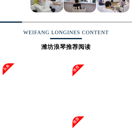
山东省枣庄市滕州市北辛路与善国路交叉口浪琴售后服务中心（需提前预约）
山东省淄博市张店区金晶大道浪琴售后服务中心（需提前预约）
上海市黄浦区南京东路299号宏伊国际广场写字楼8层806室浪琴售后服务中心（需提前预约）
上海市徐汇区虹桥路3号港汇中心2座37层3705室浪琴售后服务中心（需提前预约）
WEIFANG LONGINES CONTENT
浙江省杭州市上城区钱江路1366号华润大厦A座5层503-5室浪琴售后服务中心（需提前预约）
浙江省湖州市吴兴区劳动路浪琴售后服务中心（需提前预约）
潍坊浪琴推荐阅读
浙江省嘉兴市南湖区广益路705号嘉兴世界贸易中心A座13层1304室浪琴售后服务中心（需提前预约）
浙江省金华市金东区东市南街777号金华万达广场4号楼22楼2209室浪琴售后服务中心（需提前预约）
头条
推荐
浙江省丽水市莲都区解放街浪琴售后服务中心（需提前预约）
浙江省宁波市江北区大闸南路500号来福士广场办公楼20层2009室浪琴售后服务中心（需提前预约）
浙江省衢州市柯城区上街浪琴售后服务中心（需提前预约）
浙江省绍兴市越城区胜利东路379号世茂天际中心写字楼8层805室浪琴售后服务中心（需提前预约）
浙江省舟山市定海区解放东路浪琴售后服务中心（需提前预约）
澳门特别行政区大堂区议事亭前地（新马路）浪琴售后服务中心（需提前预约）
澳门特别行政区风顺堂区南湾大马路浪琴售后服务中心（需提前预约）
推荐
澳门特别行政区花地玛堂区关闸广场浪琴售后服务中心（需提前预约）