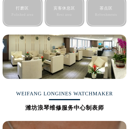
黑龙江省大庆市萨尔图区会战大街浪琴售后服务中心（需提前预约）
打磨区
宾客休息区
茶点区
黑龙江省鹤岗市向阳区红军路浪琴售后服务中心（需提前预约）
Polished area
Rest area
Refreshments
黑龙江省黑河市爱辉区中央街浪琴售后服务中心（需提前预约）
黑龙江省鸡西市鸡冠区红军路浪琴售后服务中心（需提前预约）
黑龙江省佳木斯市向阳区长安路浪琴售后服务中心（需提前预约）
黑龙江省牡丹江市东安区太平路浪琴售后服务中心（需提前预约）
黑龙江省七台河市桃山区大同街浪琴售后服务中心（需提前预约）
黑龙江省齐齐哈尔市龙沙区龙华路浪琴售后服务中心（需提前预约）
黑龙江省双鸭山市尖山区新兴大街浪琴售后服务中心（需提前预约）
黑龙江省绥化市北林区新华街与康庄路交叉口浪琴售后服务中心（需提前预约）
黑龙江省伊春市伊美区通河路浪琴售后服务中心（需提前预约）
吉林省白城市洮北区明仁南街浪琴售后服务中心（需提前预约）
WEIFANG LONGINES WATCHMAKER
吉林省白山市浑江区浑江大街浪琴售后服务中心（需提前预约）
潍坊浪琴维修服务中心制表师
吉林省吉林市船营区河南街浪琴售后服务中心（需提前预约）
吉林省辽源市龙山区人民大街浪琴售后服务中心（需提前预约）
吉林省梅河口市新华街道梅河大街浪琴售后服务中心（需提前预约）