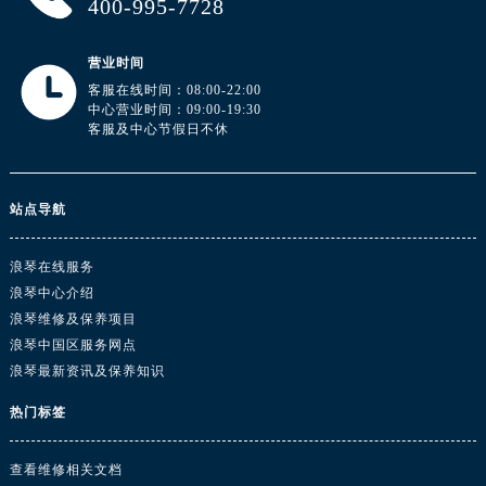
400-995-7728
广东省汕头市龙湖区长平路浪琴售后服务中心（需提前预约）
广东省汕尾市城区香洲街道园林社区翠园街浪琴售后服务中心（需提前预约）
营业时间
广东省韶关市武江区芙蓉新区与老城中心交汇处浪琴售后服务中心（需提前预约）
客服在线时间：08:00-22:00
广东省深圳市罗湖区深南东路5001号华润大厦17层1701室浪琴售后服务中心（需提前预约）
中心营业时间：09:00-19:30
客服及中心节假日不休
广东省阳江市江城区东风一路浪琴售后服务中心（需提前预约）
广东省云浮市云城区金山路浪琴售后服务中心（需提前预约）
广东省湛江市赤坎区观海北路浪琴售后服务中心（需提前预约）
站点导航
广东省肇庆市端州区信安大道与砚都大道交汇处浪琴售后服务中心（需提前预约）
广西壮族自治区百色市右江区中山二路浪琴售后服务中心（需提前预约）
浪琴在线服务
广西壮族自治区北海市海城区北京路浪琴售后服务中心（需提前预约）
浪琴中心介绍
广西壮族自治区崇左市江州区石景林街道友谊大道与丽川路交汇处浪琴售后服务中心（需提前预约）
浪琴维修及保养项目
广西壮族自治区防城港市港口区金花茶大道浪琴售后服务中心（需提前预约）
浪琴中国区服务网点
浪琴最新资讯及保养知识
广西壮族自治区贵港市港北区港城街道布山大道与仙衣路交叉口浪琴售后服务中心（需提前预约）
广西壮族自治区桂林市秀峰区红岭路浪琴售后服务中心（需提前预约）
热门标签
广西壮族自治区河池市金城江区金城江街道朝阳路浪琴售后服务中心（需提前预约）
广西壮族自治区贺州市八步区城东街道灵峰南路浪琴售后服务中心（需提前预约）
查看维修相关文档