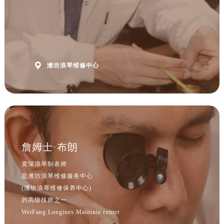
山西省大同市平城区迎宾街浪琴售后服务中心（需提前预约）
山西省晋城市城区黄华街浪琴售后服务中心（需提前预约）
山西省晋中市榆次区顺城街浪琴售后服务中心（需提前预约）
山西省临汾市尧都区解放路浪琴售后服务中心（需提前预约）
山西省吕梁市离石区永宁中路与建设街交叉口浪琴售后服务中心（需提前预约）

潍坊浪琴维修中心
山西省朔州市朔城区怡西路与鄯阳西街交汇处浪琴售后服务中心（需提前预约）
山西省忻州市忻府区和平东街与七一南路交叉口浪琴售后服务中心（需提前预约）
山西省阳泉市郊区平阳东街与新城大道交叉口浪琴售后服务中心（需提前预约）
山西省运城市盐湖区河东街浪琴售后服务中心（需提前预约）
山西省长治市潞州区英雄中路浪琴售后服务中心（需提前预约）
山西省太原市迎泽区迎泽街道解放路15号亨得利名表维修授权店3楼浪琴售后服务中心（需提前预约）
詹姆士·布朗
天津市和平区赤峰道136号天津国际金融中心26层2603室浪琴售后服务中心（需提前预约）
资深浪琴制表师
安徽省安庆市迎江区人民路浪琴售后服务中心（需提前预约）
是潍坊浪琴维修服务中心
安徽省蚌埠市蚌山区淮河路浪琴售后服务中心（需提前预约）
(潍坊浪琴维修保养中心)
安徽省亳州市谯城区魏武大道浪琴售后服务中心（需提前预约）
的高级技师之一
WeiFang Longines Maintain center
安徽省池州市贵池区长江路浪琴售后服务中心（需提前预约）