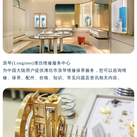
盐城市盐都区世纪大道5号盐城金融城写字楼1号楼16层1604室（需提前预约）
泰州市海陵区永定东路399号置地商务中心东塔写字楼（华润万象城）17层1706室（需提前预约）
宁波市江北区大闸南路500号来福士广场办公楼20层2009室（需提前预约）
杭州市上城区钱江路1366号华润大厦写字楼A座5层503-5室（需提前预约）
金华市金东区东市南街777号金华万达广场写字楼4号楼22层2209室（需提前预约）
绍兴市越城区胜利东路379号世茂天际中心写字楼8层805室（需提前预约）
嘉兴市南湖区广益路705号嘉兴世界贸易中心写字楼A座13层1304室（需提前预约）
南昌市红谷滩新区红谷中大道998号绿地双子塔（中央广场）A1座办公楼14层07室（需提前预约）
浪琴(Longines)潍坊维修服务中心
为中国大陆用户提供潍坊市浪琴维修保养服务，您可以咨询维
济南市历下区经十路11111号华润中心写字楼（万象城）15层1508室（需提前预约）
修、保养、配件、价格、知识、常见问题及资讯相关内容。
广州市天河区天河路230号万菱汇国际中心写字楼A塔7层704室（需提前预约）
广州市越秀区环市东路371-375号世界贸易中心大厦南塔写字楼15层07室（需提前预约）
深圳市罗湖区深南东路5001号华润大厦写字楼17层1701室（需提前预约）
惠州市惠城区江北文昌一路7号华贸大厦写字楼1座30层05室（需提前预约）
厦门市思明区湖滨东路95号华润大厦写字楼B座11层1104室（需提前预约）
福州市鼓楼区五四路128-1号恒力城写字楼15层03室（需提前预约）
成都市锦江区人民东路6号SAC东原中心写字楼24层2406B室（需提前预约）