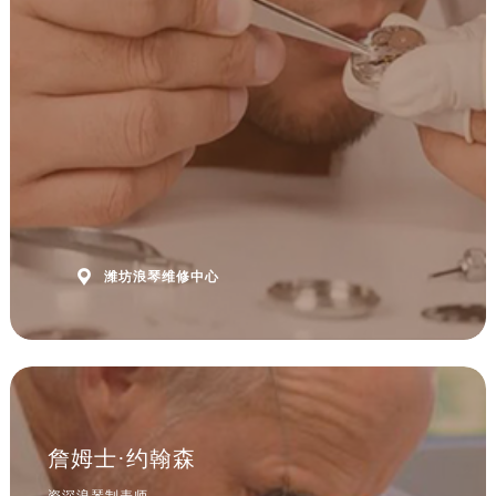
安徽省滁州市琅琊区南谯北路浪琴售后服务中心（需提前预约）
安徽省阜阳市颍州区颍州北路浪琴售后服务中心（需提前预约）
安徽省淮北市相山区淮海路浪琴售后服务中心（需提前预约）
安徽省淮南市田家庵区国庆中路浪琴售后服务中心（需提前预约）
安徽省黄山市屯溪区黄山西路浪琴售后服务中心（需提前预约）
安徽省六安市金安区解放中路浪琴售后服务中心（需提前预约）
安徽省马鞍山市雨山区湖南西路浪琴售后服务中心（需提前预约）
安徽省宿州市埇桥区人民中路浪琴售后服务中心（需提前预约）
安徽省铜陵市铜官区石城大道浪琴售后服务中心（需提前预约）

潍坊浪琴维修中心
安徽省芜湖市镜湖区中山路步行街浪琴售后服务中心（需提前预约）
安徽省宣城市宣州区叠嶂西路浪琴售后服务中心（需提前预约）
福建省龙岩市新罗区九一南路浪琴售后服务中心（需提前预约）
福建省南平市建阳区人民西路浪琴售后服务中心（需提前预约）
福建省宁德市蕉城区天湖东路浪琴售后服务中心（需提前预约）
福建省莆田市城厢区霞林街道荔华东大道浪琴售后服务中心（需提前预约）
詹姆士·约翰森
福建省三明市三元区东乾二路浪琴售后服务中心（需提前预约）
资深浪琴制表师