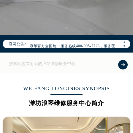
2026年7月浪琴中国区售后服务网络优化升级公告
2026年7月浪琴全国官方售后客户服务热线：400-995-7728
▲
官网公告>
浪琴官方全国统一服务热线400-995-7728，服务覆盖中国大陆、香港、澳门、台湾全部区域（非大陆需加拨“+86”）
▼
2026年7月浪琴售后服务中心最新网点地址：
北京市东城区东长安街1号东方广场写字楼W3座6层602室（需提前预约）
北京市朝阳区建国门外大街甲6号华熙国际中心写字楼D座11层1102室（需提前预约）
天津市和平区赤峰道136号天津国际金融中心写字楼26层2603室（需提前预约）
上海市徐汇区虹桥路3号港汇中心写字楼2座37层3705室（需提前预约）
WEIFANG LONGINES SYNOPSIS
上海市黄浦区南京东路299号宏伊国际广场写字楼8层806室（需提前预约）
潍坊浪琴维修服务中心简介
南京市秦淮区中山南路1号（新街口）南京中心写字楼22层C1-1室（需提前预约）
常州市新北区龙锦路1590号现代传媒中心写字楼5号楼10层1008室（需提前预约）
徐州市鼓楼区淮海东路29号苏宁广场IFC国际金融中心写字楼35层3508室（需提前预约）
扬州市邗江区国展路29号星耀天地写字楼1号楼18层1803室（需提前预约）