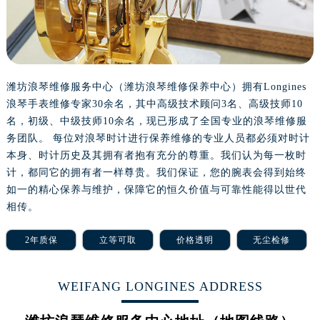
重庆市江北区观音桥步行街2号融恒时代广场写字楼9层902室（需提前预约）
长沙市芙蓉区定王台街道建湘路393号世茂环球金融中心写字楼（芙蓉广场）10层13室（需提前预约）
郑州市二七区铭功路10号华润大厦写字楼29层2905室（需提前预约）
太原市迎泽区解放路15号亨得利名表服务中心（品牌授权店）3层整层（需提前预约）
沈阳市沈河区中街路137号亨得利名表服务中心（品牌授权店）1层整层（需提前预约）
潍坊浪琴维修服务中心（潍坊浪琴维修保养中心）拥有Longines
浪琴手表维修专家30余名，其中高级技术顾问3名、高级技师10
沈阳市沈河区中街路83号亨得利名表服务中心（品牌授权店）1层整层（需提前预约）
名，初级、中级技师10余名，现已形成了全国专业的浪琴维修服
乌鲁木齐市天山区红山路26号时代广场（CCMALL）C座17层17-B（需提前预约）
务团队。 每位对浪琴时计进行保养维修的专业人员都必须对时计
温州市鹿城区锦绣路1067号置信广场10层1015室（需提前预约）
本身、时计历史及其拥有者抱有充分的尊重。我们认为每一枚时
哈尔滨市道里区友谊西路600号富力中心T2座写字楼29层03室（需提前预约）
计，都同它的拥有者一样尊贵。我们保证，您的腕表会得到始终
大连市中山区人民路15号国际金融大厦7层G室（需提前预约）
如一的精心保养与维护，保障它的恒久价值与可靠性能得以世代
佛山市禅城区季华五路57号万科金融中心C座12层1205室（需提前预约）
相传。
东莞市东城街道鸿福东路1号民盈国贸中心T1写字楼9层907室（需提前预约）
2年质保
立等可取
价格透明
无尘检修
无锡市梁溪区人民中路139号恒隆广场写字楼1座11层1104室（需提前预约）
南通市崇川区工农路57号圆融广场写字楼16层1603室（需提前预约）
WEIFANG LONGINES ADDRESS
苏州市苏州工业园区星港街199号苏州中心办公楼C座22层08室（需提前预约）
武汉市江汉区解放大道686号世界贸易大厦38层09室（需提前预约）