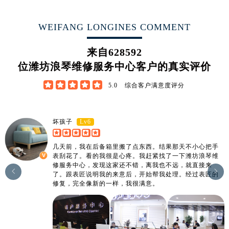
江西省南昌市红谷滩新区红谷中大道998号绿地双子塔（中央广场）A1座办公楼14层1407室浪琴售后服务中心（需提前预约）
江西省萍乡市安源区萍安北大道与康庄路交叉口浪琴售后服务中心（需提前预约）
WEIFANG LONGINES COMMENT
江西省上饶市信州区滨江西路浪琴售后服务中心（需提前预约）
江西省新余市渝水区北湖西路浪琴售后服务中心（需提前预约）
来自
628592
江西省宜春市袁州区中山中路浪琴售后服务中心（需提前预约）
位潍坊浪琴维修服务中心客户的真实评价
江西省鹰潭市月湖区胜利东路浪琴售后服务中心（需提前预约）





5.0
综合客户满意度评分
山东省德州市德城区东风中路浪琴售后服务中心（需提前预约）
山东省东营市东营区济南路浪琴售后服务中心（需提前预约）
山东省济南市历下区经十路11111号华润中心写字楼（万象城）15层1508室浪琴售后服务中心（需提前预约）
Lv6
坏孩子
山东省济宁市任城区太白楼路浪琴售后服务中心（需提前预约）
几天前，我在后备箱里搬了点东西。结果那天不小心把手
山东省莱芜市文化南路8号银座商城名表维修一楼名表维修浪琴售后服务中心（需提前预约）
表刮花了。看的我很是心疼。我赶紧找了一下潍坊浪琴维
山东省临沂市兰山区解放路浪琴售后服务中心（需提前预约）
修服务中心，发现这家还不错，离我也不远，就直接来


了。跟表匠说明我的来意后，开始帮我处理。经过表匠的
山东省日照市东港区烟台路浪琴售后服务中心（需提前预约）
修复，完全像新的一样，我很满意。
山东省泰安市泰山区财源街道泰山大街浪琴售后服务中心（需提前预约）
山东省威海市环翠区新威海路89号振华商厦一楼名表维修浪琴售后服务中心（需提前预约）
山东省潍坊市奎文区东风东街浪琴售后服务中心（需提前预约）