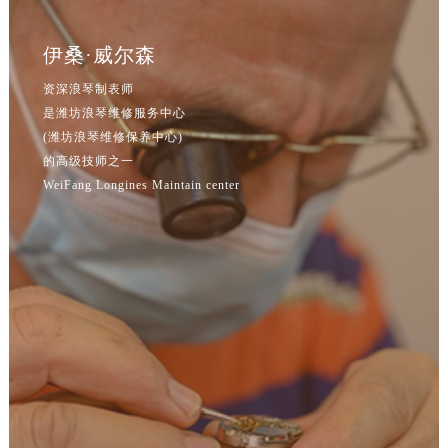
吉林省四平市铁东区紫气大路与南九经街交汇处浪琴售后服务中心（需提前预约）
吉林省松原市宁江区五环大街浪琴售后服务中心（需提前预约）
伊桑·威尔森
吉林省通化市东昌区环通乡江南大街浪琴售后服务中心（需提前预约）
资深浪琴制表师
吉林省延边市延吉市解放路浪琴售后服务中心（需提前预约）
是潍坊浪琴维修服务中心
辽宁省鞍山市铁东区站前街浪琴售后服务中心（需提前预约）
(潍坊浪琴维修保养中心)
辽宁省本溪市平山区胜利路浪琴售后服务中心（需提前预约）
的高级技师之一
辽宁省朝阳市双塔区新华路浪琴售后服务中心（需提前预约）
WeiFang Longines Maintain center
辽宁省丹东市振兴区七经街浪琴售后服务中心（需提前预约）
辽宁省抚顺市新抚区东一路浪琴售后服务中心（需提前预约）
辽宁省阜新市海州区解放大街浪琴售后服务中心（需提前预约）
辽宁省葫芦岛市连山区中央路浪琴售后服务中心（需提前预约）
辽宁省锦州市古塔区中央大街浪琴售后服务中心（需提前预约）
辽宁省辽阳市白塔区新运大街浪琴售后服务中心（需提前预约）
辽宁省盘锦市兴隆台区石油大街浪琴售后服务中心（需提前预约）
辽宁省铁岭市银州区南马路浪琴售后服务中心（需提前预约）
辽宁省营口市站前区市府路与渤海大街交叉口浪琴售后服务中心（需提前预约）