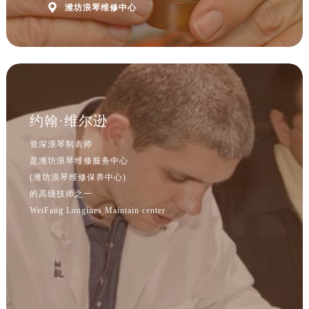
辽宁省沈阳市沈河区中街路137号亨得利名表维修授权店1楼浪琴售后服务中心（需提前预约）

潍坊浪琴维修中心
辽宁省沈阳市沈河区中街路83号亨得利名表维修授权店1楼浪琴售后服务中心（需提前预约）
北京市朝阳区建国门外大街甲6号华熙国际中心D座11层1102室浪琴售后服务中心（需提前预约）
北京市东城区东长安街1号王府井东方广场W3座6层602室浪琴售后服务中心（需提前预约）
河北省保定市竞秀区朝阳北大街北国先天下浪琴售后服务中心（需提前预约）
内蒙古自治区阿拉善盟市左旗土尔扈特大街浪琴售后服务中心（需提前预约）
约翰·维尔逊
内蒙古自治区巴彦淖尔市临河区新华街浪琴售后服务中心（需提前预约）
内蒙古自治区包头市青山区幸福路甲3号王府井百货名表维修浪琴售后服务中心（需提前预约）
资深浪琴制表师
内蒙古自治区赤峰市红山区哈达街浪琴售后服务中心（需提前预约）
是潍坊浪琴维修服务中心
(潍坊浪琴维修保养中心)
内蒙古自治区鄂尔多斯市东胜区伊金霍洛街浪琴售后服务中心（需提前预约）
的高级技师之一
内蒙古自治区呼伦贝尔市海拉尔区中央街浪琴售后服务中心（需提前预约）
WeiFang Longines Maintain center
内蒙古自治区通辽市科尔沁区明仁大街浪琴售后服务中心（需提前预约）
内蒙古自治区乌海市海勃湾区人民南路浪琴售后服务中心（需提前预约）
内蒙古自治区乌兰察布市集宁区恩和大街浪琴售后服务中心（需提前预约）
内蒙古自治区锡林郭勒盟市锡林浩特市光明街与额尔敦路交叉口浪琴售后服务中心（需提前预约）
内蒙古自治区兴安盟市乌兰浩特市兴安大街浪琴售后服务中心（需提前预约）