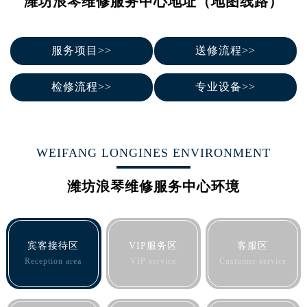
潍坊浪琴维修服务中心地址（地图线路）
南宁市青秀区金湖路59号地王大厦12楼1224室（需提前预约）
合肥市蜀山区潜山路111号万象城华润大厦B座12楼03室（需提前预约）
泉州市丰泽区宝洲路729号浦西万达中心写字楼A座7楼709室（需提前预约）
服务项目>>
送修流程>>
青岛市南区山东路6号华润大厦B座22层04室（需提前预约）
烟台市芝罘区胜利路139号万达金融中心A座907室（需提前预约）
检修流程>>
专业设备>>
长春市朝阳区西安大路727号中银大厦A座(旺进大厦)18层09室（需提前预约）
贵阳市南明区都司高架桥路33号亨特国际金融中心14楼14D（需提前预约）
昆明市盘龙区北京路928号同德昆明广场写字楼10层06室（需提前预约）
WEIFANG LONGINES ENVIRONMENT
石家庄市长安区中山东路39号勒泰中心写字楼B座13层07室（需提前预约）
西安市碑林区南关正街88号华侨城长安国际中心E座6楼10室（需提前预约）
潍坊浪琴维修服务中心环境
海口市龙华区金贸东路5号海口华润大厦B座17层1707室（需提前预约）
唐山市路南区新华东道100号万达广场写字楼A座10层1002室（需提前预约）
台州市椒江区东海大道1800号腾达中心东1幢20楼2002室（需提前预约）
宾客接待区
VIP服务区
客服区
内蒙古自治区呼和浩特市玉泉区大学西街70号华润万象城写字楼（鄂尔多斯大厦）23层2326室（需提前预约）
Reception area
VIP service
Customer service
甘肃省兰州市七里河区西津西路16号兰州中心写字楼21层2102室（需提前预约）
重庆市解放碑渝中区民权路28号英利国际金融中心写字楼20层01室（需提前预约）