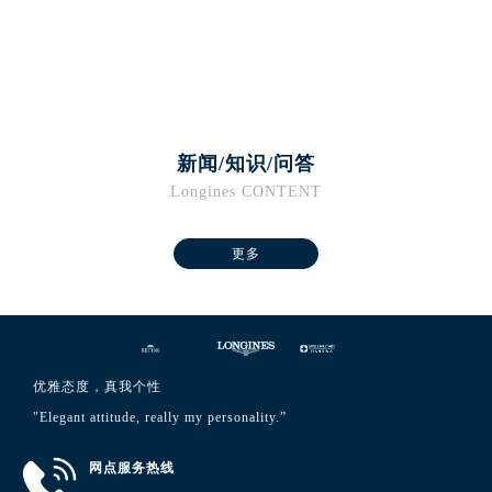
澳门特别行政区花王堂区大三巴商圈浪琴售后服务中心（需提前预约）
澳门特别行政区嘉模堂区官也街浪琴售后服务中心（需提前预约）
澳门省路氹城市金光大道浪琴售后服务中心（需提前预约）
澳门特别行政区望德堂区塔石广场浪琴售后服务中心（需提前预约）
福建省福州市鼓楼区五四路128-1号恒力城写字楼15层03室浪琴售后服务中心（需提前预约）
新闻/知识/问答
福建省厦门市思明区湖滨东路95号万象城华润大厦B座11层1104室浪琴售后服务中心（需提前预约）
Longines CONTENT
广东省潮州市潮安区新风路与潮汕路交汇处浪琴售后服务中心（需提前预约）
广东省广州市天河区天河路230号万菱汇国际中心A塔7层704室浪琴售后服务中心（需提前预约）
更多
广东省广州市越秀区环市东路371-375号世界贸易中心大厦南塔15层1507室浪琴售后服务中心（需提前预约）
广东省河源市源城区越王大道浪琴售后服务中心（需提前预约）
广东省惠州市惠城区江北文昌一路7号华贸大厦1座30层3005室浪琴售后服务中心（需提前预约）
广东省江门市蓬江区广场西路浪琴售后服务中心（需提前预约）
广东省揭阳市榕城进贤门步行街浪琴售后服务中心（需提前预约）
优雅态度，真我个性
广东省茂名市电白区水东街道迎宾大道浪琴售后服务中心（需提前预约）
"Elegant attitude, really my personality.”
广东省梅州市梅江区金燕大道浪琴售后服务中心（需提前预约）
网点服务热线
广东省清远市清城区湖西路浪琴售后服务中心（需提前预约）