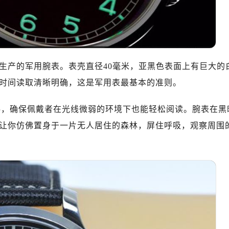
心T2座写字楼29层03室（需提前预约）
厦7层G室（需提前预约）
心C座12层1205室（需提前预约）
中心T1写字楼9层907室（需提前预约）
生产的军用腕表。表壳直径40毫米，亚黑色表面上有巨大的
写字楼1座11层1104室（需提前预约）
楼16层1603室（需提前预约）
时间读取清晰明确，这是军用表最基本的准则。
中心办公楼C座22层08室（需提前预约）
光材料，确保佩戴者在光线微弱的环境下也能轻松阅读。腕表在黑
大厦38层09室（需提前预约）
楼1224室（需提前预约）
让你仿佛置身于一片无人居住的森林，屏住呼吸，观察周围
大厦B座12楼03室（需提前预约）
心写字楼A座7楼709室（需提前预约）
2层04室（需提前预约）
心A座907室（需提前预约）
A座(旺进大厦)18层09室（需提前预约）
国际金融中心14楼14D（需提前预约）
广场写字楼10层06室（需提前预约）