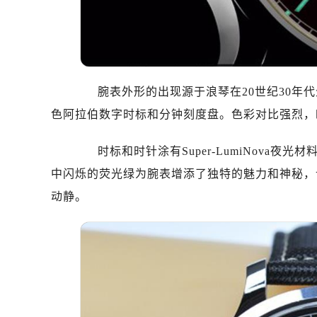
哈尔滨市道里区友谊西路600号富力中
大连市中山区人民路15号国际金融大
佛山市禅城区季华五路57号万科金融中
东莞市东城街道鸿福东路1号民盈国贸
腕表外形的出现源于浪琴在20世纪30年代
无锡市梁溪区人民中路139号恒隆广场
南通市崇川区工农路57号圆融广场写字
色阿拉伯数字时标和分钟刻度盘。色彩对比强烈，
苏州市苏州工业园区星港街199号苏州
时标和时针涂有Super-LumiNova夜
武汉市江汉区解放大道686号世界贸易
南宁市青秀区金湖路59号地王大厦12
中闪烁的荧光绿为腕表增添了独特的魅力和神秘，
合肥市蜀山区潜山路111号万象城华润
动静。
泉州市丰泽区宝洲路729号浦西万达中
青岛市南区山东路6号华润大厦B座2
烟台市芝罘区胜利路139号万达金融中
长春市朝阳区西安大路727号中银大厦
贵阳市南明区都司高架桥路33号亨特
昆明市盘龙区北京路928号同德昆明