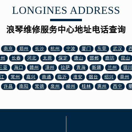
服务中心（需提前预约）
LONGINES ADDRESS
后服务中心（需提前预约）
15号亨得利名表维修授权店3楼浪琴售后服务中心（需提前预约
浪琴维修服务中心地址电话查询
融中心26层2603室浪琴售后服务中心（需提前预约）
服务中心（需提前预约）
服务中心（需提前预约）
南京
郑州
长沙
杭州
宁波
厦门
东莞
武汉
后服务中心（需提前预约）
苏州
长春
河北
太原
保定
唐山
邯郸
廊坊
昆山
服务中心（需提前预约）
三亚
海口
赣州
漳州
拉萨
青海
新疆
兰州
银
后服务中心（需提前预约）
江
常州
嘉兴
南通
临沂
淮安
烟台
绍兴
亳州
后服务中心（需提前预约）
许昌
南阳
常德
泉州
柳州
桂林
惠州
西宁
服务中心（需提前预约）
售后服务中心（需提前预约）
后服务中心（需提前预约）
后服务中心（需提前预约）
售后服务中心（需提前预约）
后服务中心（需提前预约）