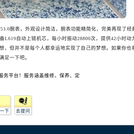
服务中心（需提前预约）
后服务中心（需提前预约）
后服务中心（需提前预约）
4.53.0腕表，外观设计简洁，腕表功能精简化，完美再现了经
后服务中心（需提前预约）
L619自动上链机芯，每小时振动28800次，提供42小时动
后服务中心（需提前预约）
售后服务中心（需提前预约）
想，但并不是每个人都幸运地实现了自己的梦想。如果你也
服务中心（需提前预约）
满足一下吧。
街交叉口浪琴售后服务中心（需提前预约）
得利名表维修授权店1楼浪琴售后服务中心（需提前预约）
得利名表维修授权店1楼浪琴售后服务中心（需提前预约）
国际中心D座11层1102室浪琴售后服务中心（需提前预约）
广场W3座6层602室浪琴售后服务中心（需提前预约）
先天下浪琴售后服务中心（需提前预约）
一下
去提问
特大街浪琴售后服务中心（需提前预约）
街浪琴售后服务中心（需提前预约）
3号王府井百货名表维修浪琴售后服务中心（需提前预约）