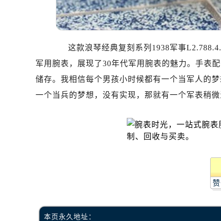
辽宁省抚顺市新抚区东一路浪琴售后
辽宁省阜新市海州区解放大街浪琴售
辽宁省葫芦岛市连山区中央路浪琴售
这款浪琴经典复刻系列1938军事L2.788.
辽宁省锦州市古塔区中央大街浪琴售
军用腕表，展现了30年代军用腕表的魅力。手表配备
辽宁省辽阳市白塔区新运大街浪琴售
辽宁省盘锦市兴隆台区石油大街浪琴
储存。我相信每个男孩小时候都有一个当军人的梦
辽宁省铁岭市银州区南马路浪琴售后
一个当兵的梦想，没有实现，那就有一个军表稍微
辽宁省营口市站前区市府路与渤海大
辽宁省沈阳市沈河区中街路137号亨
辽宁省沈阳市沈河区中街路83号亨
北京市朝阳区建国门外大街甲6号华熙
北京市东城区东长安街1号王府井东方
河北省保定市竞秀区朝阳北大街北国
赞
内蒙古自治区阿拉善盟市左旗土尔扈
内蒙古自治区巴彦淖尔市临河区新华
内蒙古自治区包头市青山区幸福路甲
本页永久地址：