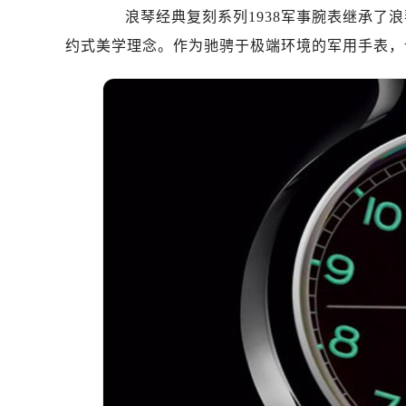
浪琴经典复刻系列1938军事腕表继承了浪
济南市历下区经十路11111号华润中
广州市天河区天河路230号万菱汇国
约式美学理念。作为驰骋于极端环境的军用手表，
广州市越秀区环市东路371-375号
深圳市罗湖区深南东路5001号华润大
惠州市惠城区江北文昌一路7号华贸大
厦门市思明区湖滨东路95号华润大厦写
福州市鼓楼区五四路128-1号恒力城
成都市锦江区人民东路6号SAC东原中
重庆市江北区观音桥步行街2号融恒时
长沙市芙蓉区定王台街道建湘路393
郑州市二七区铭功路10号华润大厦写字
太原市迎泽区解放路15号亨得利名
沈阳市沈河区中街路137号亨得利名
沈阳市沈河区中街路83号亨得利名
乌鲁木齐市天山区红山路26号时代广场
温州市鹿城区锦绣路1067号置信广场