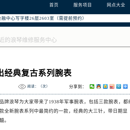
首页
服务项目
网点大全
国际中心写字楼D座11层1102室（需提前预约）
融中心写字楼26层2603室（需提前预约）
2座37层3705室（需提前预约）
际广场写字楼8层806室（需提前预约）
南京中心写字楼22层C1-1室（需提前预约）
中心写字楼5号楼10层1008室（需提前预约）
FC国际金融中心写字楼35层3508室（需提前预约）
楼1号楼18层1803室（需提前预约）
字楼1号楼16层1604室（需提前预约）
出经典复古系列腕表
务中心东塔写字楼（华润万象城）17层1706室（需提前预约）
场办公楼20层2009室（需提前预约）
阅读：（
次）
分享到：
写字楼A座5层503-5室（需提前预约）
品牌浪琴为大家带来了1938年军事腕表，包括三款腕表，都
广场写字楼4号楼22层2209室（需提前预约）
款全新腕表系列中最简约的一款，经典的大三针，带日期显
际中心写字楼8层805室（需提前预约）
易中心写字楼A座13层1304室（需提前预约）
髓。
绿地双子塔（中央广场）A1座办公楼14层07室（需提前预约）