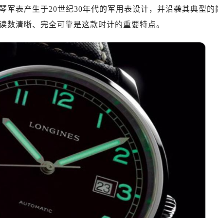
琴军表产生于20世纪30年代的军用表设计，并沿袭其典型的
心写字楼（万象城）15层1508室（需提前预约）
际中心写字楼A塔7层704室（需提前预约）
读数清晰、完全可靠是这款时计的重要特点。
世界贸易中心大厦南塔写字楼15层07室（需提前预约）
厦写字楼17层1701室（需提前预约）
厦写字楼1座30层05室（需提前预约）
字楼B座11层1104室（需提前预约）
写字楼15层03室（需提前预约）
心写字楼24层2406B室（需提前预约）
代广场写字楼9层902室（需提前预约）
号世茂环球金融中心写字楼（芙蓉广场）10层13室（需提前预约
楼29层2905室（需提前预约）
表服务中心（品牌授权店）3层整层（需提前预约）
表服务中心（品牌授权店）1层整层（需提前预约）
表服务中心（品牌授权店）1层整层（需提前预约）
（CCMALL）C座17层17-B（需提前预约）
10层1015室（需提前预约）