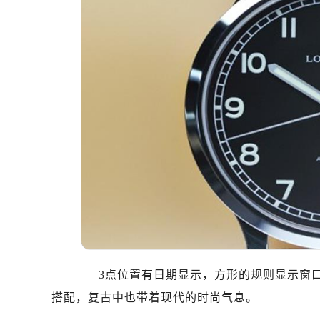
石家庄市长安区中山东路39号勒泰中
西安市碑林区南关正街88号华侨城长
海口市龙华区金贸东路5号海口华润大厦
唐山市路南区新华东道100号万达广场
台州市椒江区东海大道1800号腾达中
内蒙古自治区呼和浩特市玉泉区大学西
甘肃省兰州市七里河区西津西路16号兰
重庆市解放碑渝中区民权路28号英利
黑龙江省大庆市萨尔图区会战大街浪
黑龙江省鹤岗市向阳区红军路浪琴售
黑龙江省黑河市爱辉区中央街浪琴售
黑龙江省鸡西市鸡冠区红军路浪琴售
黑龙江省佳木斯市向阳区长安路浪琴
黑龙江省牡丹江市东安区太平路浪琴
3点位置有日期显示，方形的规则显示窗口
黑龙江省七台河市桃山区大同街浪琴
搭配，复古中也带着现代的时尚气息。
黑龙江省齐齐哈尔市龙沙区龙华路浪