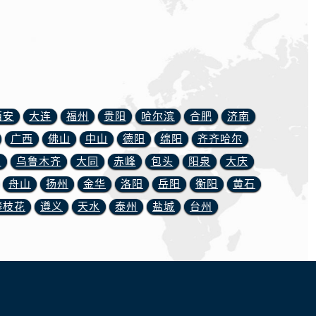
）
西安
大连
福州
贵阳
哈尔滨
合肥
济南
广西
佛山
中山
德阳
绵阳
齐齐哈尔
川
乌鲁木齐
大同
赤峰
包头
阳泉
大庆
舟山
扬州
金华
洛阳
岳阳
衡阳
黄石
攀枝花
遵义
天水
泰州
盐城
台州