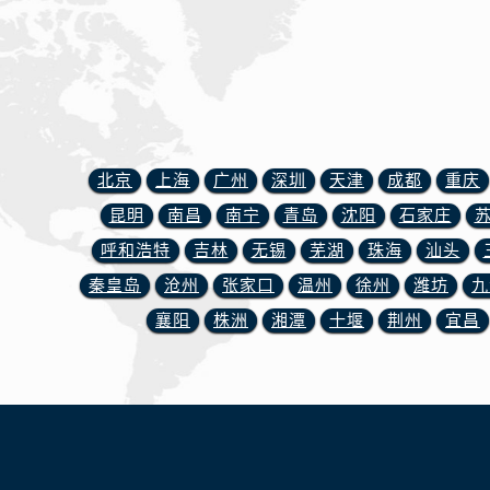
山西省运城市盐湖区河东街浪琴售后
山西省长治市潞州区英雄中路浪琴售
山西省太原市迎泽区迎泽街道解放路
天津市和平区赤峰道136号天津国际金
安徽省安庆市迎江区人民路浪琴售后
安徽省蚌埠市蚌山区淮河路浪琴售后
北京
上海
广州
深圳
天津
成都
重庆
安徽省亳州市谯城区魏武大道浪琴售
昆明
南昌
南宁
青岛
沈阳
石家庄
安徽省池州市贵池区长江路浪琴售后
呼和浩特
吉林
无锡
芜湖
珠海
汕头
安徽省滁州市琅琊区南谯北路浪琴售
秦皇岛
沧州
张家口
温州
徐州
潍坊
九
安徽省阜阳市颍州区颍州北路浪琴售
襄阳
株洲
湘潭
十堰
荆州
宜昌
安徽省淮北市相山区淮海路浪琴售后
安徽省淮南市田家庵区国庆中路浪琴
安徽省黄山市屯溪区黄山西路浪琴售
安徽省六安市金安区解放中路浪琴售
安徽省马鞍山市雨山区湖南西路浪琴
安徽省宿州市埇桥区人民中路浪琴售