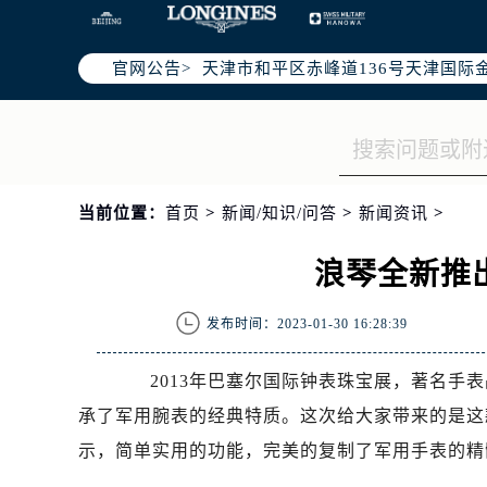
北京市朝阳区建国门外大街甲6号华熙
天津市和平区赤峰道136号天津国际金
官网公告>
上海市徐汇区虹桥路3号港汇中心写字楼
上海市黄浦区南京东路299号宏伊国
南京市秦淮区中山南路1号（新街口）
常州市新北区龙锦路1590号现代传媒
徐州市鼓楼区淮海东路29号苏宁广场I
当前位置：
首页
>
新闻/知识/问答
>
新闻资讯
>
扬州市邗江区国展路29号星耀天地写字
盐城市盐都区世纪大道5号盐城金融城写
浪琴全新推
泰州市海陵区永定东路399号置地商
宁波市江北区大闸南路500号来福士广
发布时间：2023-01-30 16:28:39
杭州市上城区钱江路1366号华润大厦
2013年巴塞尔国际钟表珠宝展，著名手表
金华市金东区东市南街777号金华万达
承了军用腕表的经典特质。这次给大家带来的是这
绍兴市越城区胜利东路379号世茂天
嘉兴市南湖区广益路705号嘉兴世界贸
示，简单实用的功能，完美的复制了军用手表的精
南昌市红谷滩新区红谷中大道998号