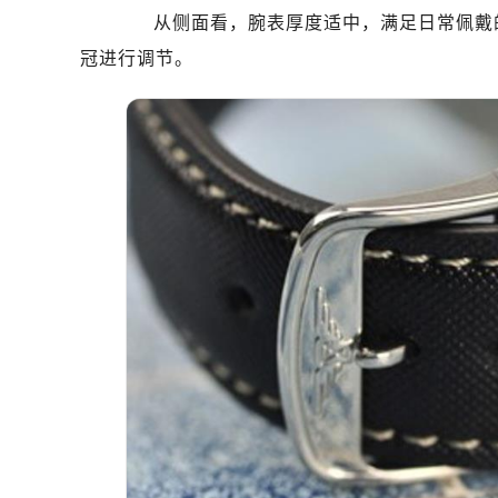
黑龙江省双鸭山市尖山区新兴大街浪
从侧面看，腕表厚度适中，满足日常佩戴的
黑龙江省绥化市北林区新华街与康庄
冠进行调节。
黑龙江省伊春市伊美区通河路浪琴售
吉林省白城市洮北区明仁南街浪琴售
吉林省白山市浑江区浑江大街浪琴售
吉林省吉林市船营区河南街浪琴售后
吉林省辽源市龙山区人民大街浪琴售
吉林省梅河口市新华街道梅河大街浪
吉林省四平市铁东区紫气大路与南九
吉林省松原市宁江区五环大街浪琴售
吉林省通化市东昌区环通乡江南大街
吉林省延边市延吉市解放路浪琴售后
辽宁省鞍山市铁东区站前街浪琴售后
辽宁省本溪市平山区胜利路浪琴售后
辽宁省朝阳市双塔区新华路浪琴售后
辽宁省丹东市振兴区七经街浪琴售后