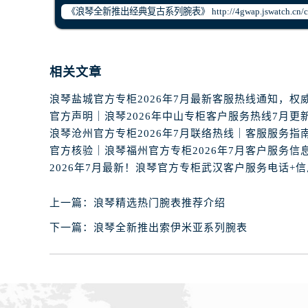
内蒙古自治区赤峰市红山区哈达街浪
内蒙古自治区鄂尔多斯市东胜区伊金
内蒙古自治区呼伦贝尔市海拉尔区中
内蒙古自治区通辽市科尔沁区明仁大
相关文章
内蒙古自治区乌海市海勃湾区人民南
内蒙古自治区乌兰察布市集宁区恩和
内蒙古自治区锡林郭勒盟市锡林浩特
内蒙古自治区兴安盟市乌兰浩特市兴
官方核验｜浪琴福州官方专柜2026年7月客户服务信
山西省大同市平城区迎宾街浪琴售后
山西省晋城市城区黄华街浪琴售后服
上一篇：
浪琴精选热门腕表推荐介绍
山西省晋中市榆次区顺城街浪琴售后
山西省临汾市尧都区解放路浪琴售后
下一篇：
浪琴全新推出索伊米亚系列腕表
山西省吕梁市离石区永宁中路与建设
山西省朔州市朔城区怡西路与鄯阳西
山西省忻州市忻府区和平东街与七一
山西省阳泉市郊区平阳东街与新城大