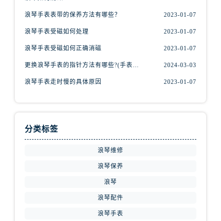
内蒙古自治区乌海市海勃湾区人民南路浪琴售后服务中心（需提前预约）
浪琴手表表带的保养方法有哪些？
2023-01-07
内蒙古自治区乌兰察布市集宁区恩和大街浪琴售后服务中心（需提前预约）
内蒙古自治区锡林郭勒盟市锡林浩特市光明街与额尔敦路交叉口浪琴售后服务中心（需提前预约）
浪琴手表受磁如何处理
2023-01-07
内蒙古自治区兴安盟市乌兰浩特市兴安大街浪琴售后服务中心（需提前预约）
浪琴手表受磁如何正确消磁
2023-01-07
山西省大同市平城区迎宾街浪琴售后服务中心（需提前预约）
更换浪琴手表的指针方法有哪些?(手表指针的种类?)
2024-03-03
山西省晋城市城区黄华街浪琴售后服务中心（需提前预约）
浪琴手表走时慢的具体原因
2023-01-07
山西省晋中市榆次区顺城街浪琴售后服务中心（需提前预约）
山西省临汾市尧都区解放路浪琴售后服务中心（需提前预约）
山西省吕梁市离石区永宁中路与建设街交叉口浪琴售后服务中心（需提前预约）
山西省朔州市朔城区怡西路与鄯阳西街交汇处浪琴售后服务中心（需提前预约）
分类标签
山西省忻州市忻府区和平东街与七一南路交叉口浪琴售后服务中心（需提前预约）
浪琴维修
山西省阳泉市郊区平阳东街与新城大道交叉口浪琴售后服务中心（需提前预约）
浪琴保养
山西省运城市盐湖区河东街浪琴售后服务中心（需提前预约）
浪琴
山西省长治市潞州区英雄中路浪琴售后服务中心（需提前预约）
山西省太原市迎泽区迎泽街道解放路15号亨得利名表维修授权店3楼浪琴售后服务中心（需提前预约）
浪琴配件
天津市和平区赤峰道136号天津国际金融中心26层2603室浪琴售后服务中心（需提前预约）
浪琴手表