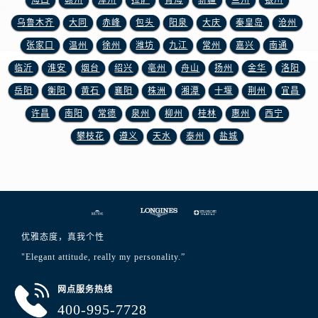
海口
赣州
漳州
拉萨
青海
新疆
兰州
银川
福建省南平市建阳区人民西路浪琴售后服务中心（需提前预约）
乌鲁木齐
大同
赤峰
包头
阳泉
大庆
秦皇岛
沧州
福建省宁德市蕉城区天湖东路浪琴售后服务中心（需提前预约）
福建省莆田市城厢区霞林街道荔华东大道浪琴售后服务中心（需提前预约）
张家口
温州
徐州
潍坊
九江
常州
嘉兴
南通
福建省三明市三元区东乾二路浪琴售后服务中心（需提前预约）
临沂
淮安
烟台
绍兴
亳州
舟山
扬州
金华
洛阳
福建省漳州市龙文区步港路浪琴售后服务中心（需提前预约）
岳阳
衡阳
黄石
襄阳
株洲
湘潭
十堰
荆州
宜昌
江苏省常州市新北区龙锦路1590号现代传媒中心5号楼10层1008室浪琴售后服务中心（需提前预约）
许昌
南阳
常德
泉州
柳州
桂林
惠州
西宁
江苏省淮安市清江浦区淮海北路浪琴售后服务中心（需提前预约）
攀枝花
遵义
天水
泰州
盐城
江苏省连云港市海州区通灌北路浪琴售后服务中心（需提前预约）
江苏省南京市秦淮区中山南路1号南京中心22层22-C1-C3室浪琴售后服务中心（需提前预约）
江苏省宿迁市宿城区西湖路浪琴售后服务中心（需提前预约）
江苏省泰州市海陵区永定东路399号置地商务中心东塔（华润万象城）17层1706室浪琴售后服务中心（需提前预约）
江苏省徐州市鼓楼区淮海东路29号苏宁广场IFC国际金融中心35层3508室浪琴售后服务中心（需提前预约）
优雅态度，真我个性
江苏省盐城市盐都区世纪大道5号盐城金融城写字楼1号楼16层1604室浪琴售后服务中心（需提前预约）
"Elegant attitude, really my personality.”
江苏省扬州市邗江区国展路29号星耀天地写字楼1号楼18层1803室浪琴售后服务中心（需提前预约）
江苏省镇江市京口区中山东路浪琴售后服务中心（需提前预约）
网点服务热线
江西省抚州市临川区赣东大道浪琴售后服务中心（需提前预约）
400-995-7728