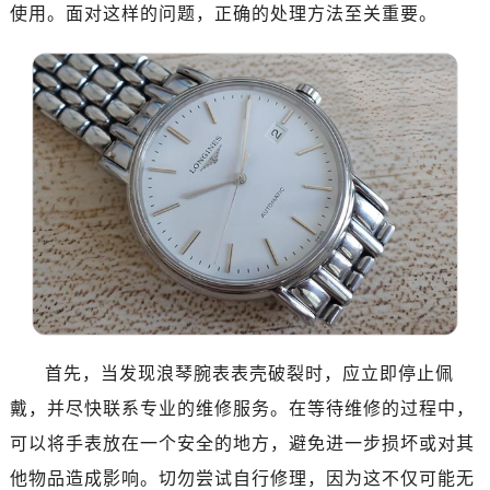
济南市历下区经十路11111号华润中心写字楼（万象城）15层1508室（需提前预约）
使用。面对这样的问题，正确的处理方法至关重要。
广州市天河区天河路230号万菱汇国际中心A塔7层704室（需提前预约）
广州市越秀区环市东路371-375号世界贸易中心大厦南塔15层1507室（需提前预约）
深圳市罗湖区深南东路5001号华润大厦17层1701室（需提前预约）
惠州市惠城区江北文昌一路7号华贸大厦（华贸天地）1座30层30-05室（需提前预约）
厦门市思明区湖滨东路95号万象城华润大厦B座11层1104室（需提前预约）
福州市晋安区竹屿路6号东二环泰禾广场2号楼5层509室（需提前预约）
成都市锦江区人民东路6号SAC东原中心24层2406B室（需提前预约）
重庆市江北区观音桥步行街2号融恒时代广场9层902室（需提前预约）
长沙市芙蓉区建湘路393号世茂环球金融中心写字楼10层1013室（需提前预约）
郑州市二七区民主路10号华润大厦29层2905室（需提前预约）
太原市迎泽区迎泽街道解放路15号亨得利名表维修授权店3楼（需提前预约）
首先，当发现浪琴腕表表壳破裂时，应立即停止佩
沈阳市沈河区中街路137号亨得利名表维修授权店1楼（需提前预约）
沈阳市沈河区中街路83号亨得利名表维修授权店1楼（需提前预约）
戴，并尽快联系专业的维修服务。在等待维修的过程中，
乌鲁木齐市天山区红山路26号时代广场（CCMALL）C座17层17-B（需提前预约）
可以将手表放在一个安全的地方，避免进一步损坏或对其
温州市鹿城区锦绣路1067号置信广场10层1015室（需提前预约）
他物品造成影响。切勿尝试自行修理，因为这不仅可能无