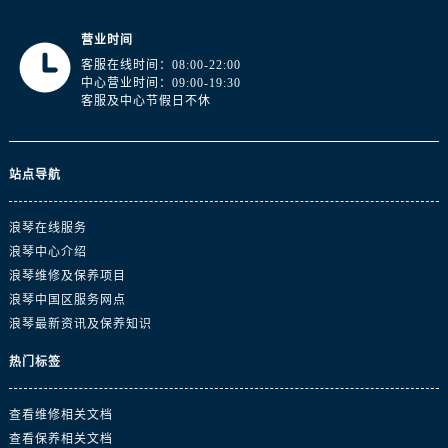
江西省赣州市章贡区文清路浪琴售后服务中心（需提前预约）
江西省吉安市吉州区井冈山大道浪琴售后服务中心（需提前预约）
营业时间
江西省景德镇市珠山区珠山中路浪琴售后服务中心（需提前预约）
客服在线时间：08:00-22:00
中心营业时间：09:00-19:30
江西省九江市浔阳区浔阳路浪琴售后服务中心（需提前预约）
客服及中心节假日不休
江西省南昌市红谷滩新区红谷中大道998号绿地双子塔（中央广场）A1座办公楼14层1407室浪琴售后服务中心（需提前预约）
江西省萍乡市安源区萍安北大道与康庄路交叉口浪琴售后服务中心（需提前预约）
江西省上饶市信州区滨江西路浪琴售后服务中心（需提前预约）
站点导航
江西省新余市渝水区北湖西路浪琴售后服务中心（需提前预约）
浪琴在线服务
江西省宜春市袁州区中山中路浪琴售后服务中心（需提前预约）
浪琴中心介绍
江西省鹰潭市月湖区胜利东路浪琴售后服务中心（需提前预约）
浪琴维修及保养项目
山东省德州市德城区东风中路浪琴售后服务中心（需提前预约）
浪琴中国区服务网点
山东省东营市东营区济南路浪琴售后服务中心（需提前预约）
浪琴最新资讯及保养知识
山东省济南市历下区经十路11111号华润中心写字楼（万象城）15层1508室浪琴售后服务中心（需提前预约）
热门标签
山东省济宁市任城区太白楼路浪琴售后服务中心（需提前预约）
山东省莱芜市文化南路8号银座商城名表维修一楼名表维修浪琴售后服务中心（需提前预约）
查看维修相关文档
山东省临沂市兰山区解放路浪琴售后服务中心（需提前预约）
查看保养相关文档