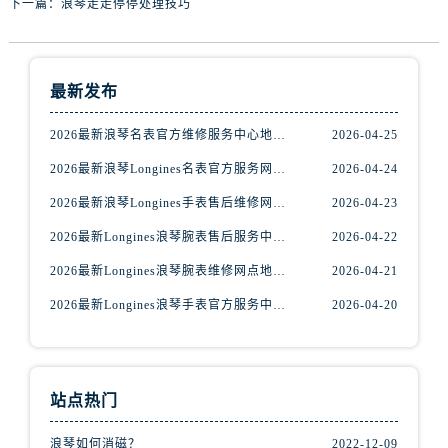
下一篇：
浪琴走走停停处理技巧
辽宁省辽阳市白塔区新运大街浪琴售后服务中心（需提前预约）
辽宁省盘锦市兴隆台区石油大街浪琴售后服务中心（需提前预约）
辽宁省铁岭市银州区南马路浪琴售后服务中心（需提前预约）
最新发布
辽宁省营口市站前区市府路与渤海大街交叉口浪琴售后服务中心（需提前预约）
辽宁省沈阳市沈河区中街路137号亨得利名表维修授权店1楼浪琴售后服务中心（需提前预约）
2026最新浪琴名表官方维修服务中心地址考察报告
2026-04-25
辽宁省沈阳市沈河区中街路83号亨得利名表维修授权店1楼浪琴售后服务中心（需提前预约）
2026最新浪琴Longines名表官方服务网点地址调研报告
2026-04-24
北京市朝阳区建国门外大街甲6号华熙国际中心D座11层1102室浪琴售后服务中心（需提前预约）
北京市东城区东长安街1号王府井东方广场W3座6层602室浪琴售后服务中心（需提前预约）
2026最新浪琴Longines手表售后维修网点地址考察报告
2026-04-23
河北省保定市竞秀区朝阳北大街北国先天下浪琴售后服务中心（需提前预约）
2026最新Longines浪琴腕表售后服务中心地址实地探访报告
2026-04-22
内蒙古自治区阿拉善盟市左旗土尔扈特大街浪琴售后服务中心（需提前预约）
2026最新Longines浪琴腕表维修网点地址考察报告
2026-04-21
内蒙古自治区巴彦淖尔市临河区新华街浪琴售后服务中心（需提前预约）
2026最新Longines浪琴手表官方服务中心地址实地探访报告
2026-04-20
内蒙古自治区包头市青山区幸福路甲3号王府井百货名表维修浪琴售后服务中心（需提前预约）
内蒙古自治区赤峰市红山区哈达街浪琴售后服务中心（需提前预约）
内蒙古自治区鄂尔多斯市东胜区伊金霍洛街浪琴售后服务中心（需提前预约）
内蒙古自治区呼伦贝尔市海拉尔区中央街浪琴售后服务中心（需提前预约）
站点热门
内蒙古自治区通辽市科尔沁区明仁大街浪琴售后服务中心（需提前预约）
浪琴如何消磁？
2022-12-09