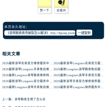
吉林省白山市浑江区浑江大街浪琴售后服务中心（需提前预约）
吉林省吉林市船营区河南街浪琴售后服务中心（需提前预约）
赞一下
去提问
吉林省辽源市龙山区人民大街浪琴售后服务中心（需提前预约）
吉林省梅河口市新华街道梅河大街浪琴售后服务中心（需提前预约）
本页永久地址：
吉林省四平市铁东区紫气大路与南九经街交汇处浪琴售后服务中心（需提前预约）
一键复制
吉林省松原市宁江区五环大街浪琴售后服务中心（需提前预约）
吉林省通化市东昌区环通乡江南大街浪琴售后服务中心（需提前预约）
吉林省延边市延吉市解放路浪琴售后服务中心（需提前预约）
相关文章
辽宁省鞍山市铁东区站前街浪琴售后服务中心（需提前预约）
辽宁省本溪市平山区胜利路浪琴售后服务中心（需提前预约）
2026最新浪琴名表官方维修服务中心地址考察报告
2026最新浪琴Longines名表官方服务网点地址调研报告
辽宁省朝阳市双塔区新华路浪琴售后服务中心（需提前预约）
2026最新浪琴Longines手表售后维修网点地址考察报告
2026最新Longines浪琴腕表售后服务中心地址实地探访报告
辽宁省丹东市振兴区七经街浪琴售后服务中心（需提前预约）
2026最新Longines浪琴腕表维修网点地址考察报告
2026最新Longines浪琴手表官方服务中心地址实地探访报告
2026最新浪琴Longines官方服务中心地址调研报告
2026最新浪琴手表官方维修保养服务点地址实地探访报告
辽宁省抚顺市新抚区东一路浪琴售后服务中心（需提前预约）
2026最新Longines浪琴手表售后维修中心网点地址调研报告
2026最新浪琴Longines保养服务中心地址实地探访报告
辽宁省阜新市海州区解放大街浪琴售后服务中心（需提前预约）
辽宁省葫芦岛市连山区中央路浪琴售后服务中心（需提前预约）
上一篇：
浪琴腕表生锈了怎么办
辽宁省锦州市古塔区中央大街浪琴售后服务中心（需提前预约）