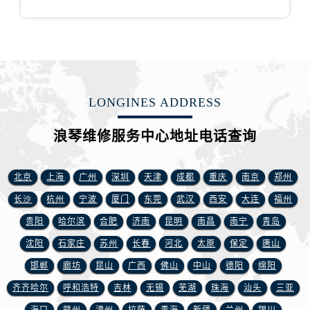
安徽省安庆市迎江区人民路浪琴售后服务中心（需提前预约）
安徽省蚌埠市蚌山区淮河路浪琴售后服务中心（需提前预约）
安徽省亳州市谯城区魏武大道浪琴售后服务中心（需提前预约）
安徽省池州市贵池区长江路浪琴售后服务中心（需提前预约）
安徽省滁州市琅琊区南谯北路浪琴售后服务中心（需提前预约）
LONGINES ADDRESS
安徽省阜阳市颍州区颍州北路浪琴售后服务中心（需提前预约）
安徽省淮北市相山区淮海路浪琴售后服务中心（需提前预约）
浪琴维修服务中心地址电话查询
安徽省淮南市田家庵区国庆中路浪琴售后服务中心（需提前预约）
安徽省黄山市屯溪区黄山西路浪琴售后服务中心（需提前预约）
北京
上海
广州
深圳
天津
成都
重庆
南京
郑州
安徽省六安市金安区解放中路浪琴售后服务中心（需提前预约）
安徽省马鞍山市雨山区湖南西路浪琴售后服务中心（需提前预约）
长沙
杭州
宁波
厦门
东莞
武汉
西安
大连
福州
安徽省宿州市埇桥区人民中路浪琴售后服务中心（需提前预约）
贵阳
哈尔滨
合肥
济南
昆明
南昌
南宁
青岛
安徽省铜陵市铜官区石城大道浪琴售后服务中心（需提前预约）
沈阳
石家庄
苏州
长春
河北
太原
保定
唐山
安徽省芜湖市镜湖区中山路步行街浪琴售后服务中心（需提前预约）
邯郸
廊坊
昆山
广西
佛山
中山
德阳
绵阳
安徽省宣城市宣州区叠嶂西路浪琴售后服务中心（需提前预约）
齐齐哈尔
呼和浩特
吉林
无锡
芜湖
珠海
汕头
三亚
福建省龙岩市新罗区九一南路浪琴售后服务中心（需提前预约）