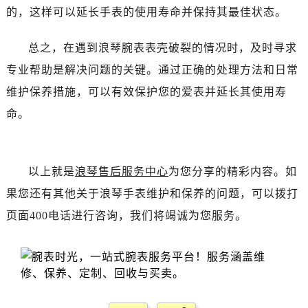
石家庄市长安区中山东路39号勒泰中心写字楼B座13层07室（需提前预约）
的，这样可以延长手表的使用寿命并保持其最佳状态。
西安市碑林区南关正街88号华侨城长安国际中心E座6楼10室（需提前预约）
海口市龙华区金贸东路5号海口华润大厦B座17层1707室（需提前预约）
总之，在遇到浪琴腕表表壳破裂的情况时，及时寻求
唐山市路南区新华东道100号万达广场写字楼A座10层1002室（需提前预约）
专业帮助是解决问题的关键。通过正确的处理方法和日常
黑龙江省大庆市萨尔图区会战大街浪琴售后服务中心（需提前预约）
维护保养措施，可以有效保护您的爱表并延长其使用寿
黑龙江省鹤岗市向阳区红军路浪琴售后服务中心（需提前预约）
命。
黑龙江省黑河市爱辉区中央街浪琴售后服务中心（需提前预约）
黑龙江省鸡西市鸡冠区红军路浪琴售后服务中心（需提前预约）
黑龙江省佳木斯市向阳区长安路浪琴售后服务中心（需提前预约）
以上就是
浪琴售后服务中心
为您分享的精彩内容。如
黑龙江省牡丹江市东安区太平路浪琴售后服务中心（需提前预约）
果您还有其他关于浪琴手表维护和保养的问题，可以拨打
黑龙江省七台河市桃山区大同街浪琴售后服务中心（需提前预约）
页面400电话进行咨询，我们将竭诚为您服务。
黑龙江省齐齐哈尔市龙沙区龙华路浪琴售后服务中心（需提前预约）
黑龙江省双鸭山市尖山区新兴大街浪琴售后服务中心（需提前预约）
黑龙江省绥化市北林区新华街与康庄路交叉口浪琴售后服务中心（需提前预约）
黑龙江省伊春市伊美区通河路浪琴售后服务中心（需提前预约）
吉林省白城市洮北区明仁南街浪琴售后服务中心（需提前预约）