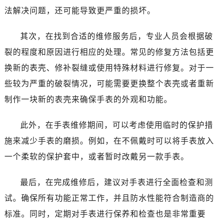
哈尔滨市南岗区东大直街146号上和置地广场金座12层1214室（需提前预约）
法解决问题，还可能导致更严重的损坏。
大连市中山区人民路15号国际金融大厦7层G室（需提前预约）
佛山市禅城区季华五路57号万科金融中心C座12层1205室（需提前预约）
其次，在找到合适的维修服务后，专业人员会根据破
东莞市东城街道鸿福东路1号民盈国贸中心T1写字楼9层907室（需提前预约）
裂的程度和原因进行相应的处理。常见的修复方法包括更
无锡市梁溪区人民中路139号恒隆广场写字楼1座11层1104室（需提前预约）
换新的表壳、修补裂缝或使用特殊材料进行修复。对于一
南通市崇川区工农路57号圆融广场写字楼16层1603室（需提前预约）
些较为严重的破裂情况，可能需要更换整个表壳或者重新
苏州市苏州工业园区星港街199号苏州中心办公楼C座22层08室（需提前预约）
制作一块新的表壳来确保手表的外观和功能。
武汉市江汉区解放大道686号世界贸易大厦38层09室（需提前预约）
南宁市青秀区金湖路59号地王大厦12楼1224室（需提前预约）
此外，在手表维修期间，可以考虑使用临时的保护措
合肥市蜀山区潜山路111号万象城华润大厦B座12楼03室（需提前预约）
施来减少手表的磨损。例如，在不佩戴时可以将手表放入
泉州市丰泽区宝洲路729号浦西万达中心写字楼A座7楼709室（需提前预约）
青岛市南区山东路6号华润大厦B座22层04室（需提前预约）
一个柔软的保护套中，或者暂时改戴另一款手表。
烟台市芝罘区胜利路139号万达金融中心A座907室（需提前预约）
最后，在完成维修后，建议对手表进行全面检查和测
长春市朝阳区西安大路727号中银大厦A座(旺进大厦)18层09室（需提前预约）
贵阳市南明区都司高架桥路33号亨特国际金融中心14楼14D（需提前预约）
试。确保所有功能正常工作，并且防水性能符合制造商的
昆明市盘龙区北京路928号同德昆明广场写字楼10层06室（需提前预约）
标准。同时，定期对手表进行保养和检查也是非常重要