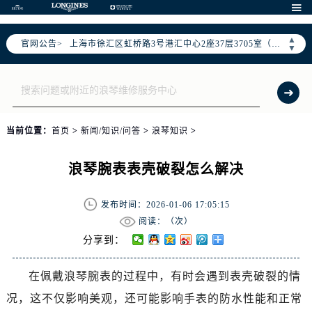
北京市朝阳区建国门外大街甲6号华熙国际中心D座11层1102室（需提前预约）

天津市和平区赤峰道136号天津国际金融中心26层2603室（需提前预约）
▲
官网公告>
上海市徐汇区虹桥路3号港汇中心2座37层3705室（需提前预约）
▼
上海市黄浦区南京东路299号宏伊国际广场写字楼8层806室（需提前预约）
南京市秦淮区中山南路1号南京中心22层22-C1-C3室（需提前预约）
常州市新北区龙锦路1590号现代传媒中心5号楼10层1008室（需提前预约）
徐州市鼓楼区淮海东路29号苏宁广场IFC国际金融中心35层3508室（需提前预约）
当前位置：
首页
>
新闻/知识/问答
>
浪琴知识
>
扬州市邗江区国展路29号星耀天地写字楼1号楼18层1803室（需提前预约）
盐城市盐都区世纪大道5号盐城金融城写字楼1号楼16层1604室（需提前预约）
浪琴腕表表壳破裂怎么解决
泰州市海陵区永定东路399号置地商务中心东塔（华润万象城）17层1706室（需提前预约）
宁波市江北区大闸南路500号来福士广场办公楼20层2009室（需提前预约）
发布时间：2026-01-06 17:05:15
杭州市上城区钱江路1366号华润大厦A座5层503-5室（需提前预约）
阅读：（
次）
金华市金东区东市南街777号金华万达广场4号楼22楼2209室（需提前预约）
分享到：
绍兴市越城区胜利东路379号世茂天际中心写字楼8层805室（需提前预约）
在佩戴浪琴腕表的过程中，有时会遇到表壳破裂的情
嘉兴市南湖区广益路705号嘉兴世界贸易中心A座13层1304室（需提前预约）
况，这不仅影响美观，还可能影响手表的防水性能和正常
南昌市红谷滩新区红谷中大道998号绿地双子塔（中央广场）A1座办公楼14层14-07室（需提前预约）