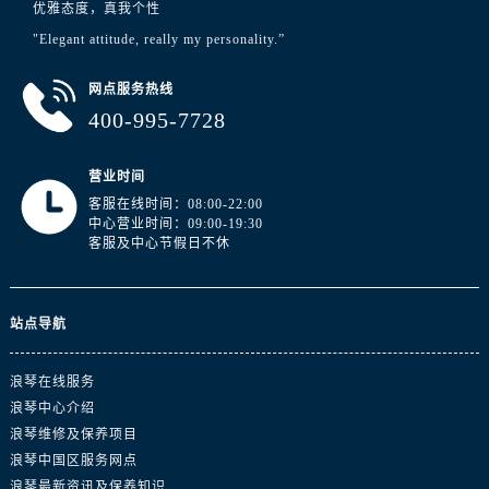
山东省日照市东港区烟台路浪琴售后服务中心（需提前预约）
优雅态度，真我个性
山东省泰安市泰山区财源街道泰山大街浪琴售后服务中心（需提前预约）
"Elegant attitude, really my personality.”
山东省威海市环翠区新威海路89号振华商厦一楼名表维修浪琴售后服务中心（需提前预约）
网点服务热线
山东省潍坊市奎文区东风东街浪琴售后服务中心（需提前预约）
400-995-7728
山东省枣庄市滕州市北辛路与善国路交叉口浪琴售后服务中心（需提前预约）
山东省淄博市张店区金晶大道浪琴售后服务中心（需提前预约）
营业时间
上海市黄浦区南京东路299号宏伊国际广场写字楼8层806室浪琴售后服务中心（需提前预约）
客服在线时间：08:00-22:00
上海市徐汇区虹桥路3号港汇中心2座37层3705室浪琴售后服务中心（需提前预约）
中心营业时间：09:00-19:30
客服及中心节假日不休
浙江省杭州市上城区钱江路1366号华润大厦A座5层503-5室浪琴售后服务中心（需提前预约）
浙江省湖州市吴兴区劳动路浪琴售后服务中心（需提前预约）
浙江省嘉兴市南湖区广益路705号嘉兴世界贸易中心A座13层1304室浪琴售后服务中心（需提前预约）
站点导航
浙江省金华市金东区东市南街777号金华万达广场4号楼22楼2209室浪琴售后服务中心（需提前预约）
浙江省丽水市莲都区解放街浪琴售后服务中心（需提前预约）
浪琴在线服务
浙江省宁波市江北区大闸南路500号来福士广场办公楼20层2009室浪琴售后服务中心（需提前预约）
浪琴中心介绍
浪琴维修及保养项目
浙江省衢州市柯城区上街浪琴售后服务中心（需提前预约）
浪琴中国区服务网点
浙江省绍兴市越城区胜利东路379号世茂天际中心写字楼8层805室浪琴售后服务中心（需提前预约）
浪琴最新资讯及保养知识