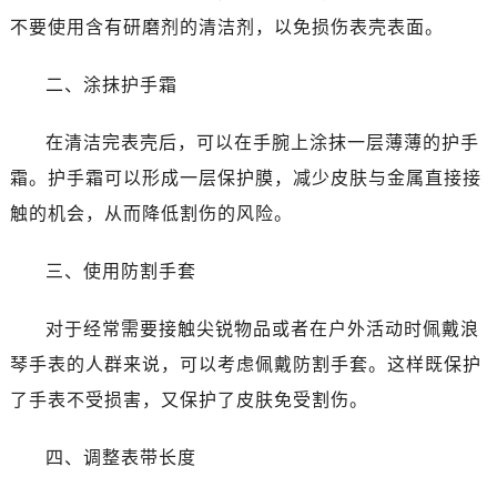
哈尔滨市南岗区东大直街146号上和置地广场金座12层1214室（需提前预约）
不要使用含有研磨剂的清洁剂，以免损伤表壳表面。
大连市中山区人民路15号国际金融大厦7层G室（需提前预约）
佛山市禅城区季华五路57号万科金融中心C座12层1205室（需提前预约）
二、涂抹护手霜
东莞市东城街道鸿福东路1号民盈国贸中心T1写字楼9层907室（需提前预约）
无锡市梁溪区人民中路139号恒隆广场写字楼1座11层1104室（需提前预约）
在清洁完表壳后，可以在手腕上涂抹一层薄薄的护手
南通市崇川区工农路57号圆融广场写字楼16层1603室（需提前预约）
霜。护手霜可以形成一层保护膜，减少皮肤与金属直接接
苏州市苏州工业园区星港街199号苏州中心办公楼C座22层08室（需提前预约）
触的机会，从而降低割伤的风险。
武汉市江汉区解放大道686号世界贸易大厦38层09室（需提前预约）
南宁市青秀区金湖路59号地王大厦12楼1224室（需提前预约）
三、使用防割手套
合肥市蜀山区潜山路111号万象城华润大厦B座12楼03室（需提前预约）
泉州市丰泽区宝洲路729号浦西万达中心写字楼A座7楼709室（需提前预约）
对于经常需要接触尖锐物品或者在户外活动时佩戴浪
青岛市南区山东路6号华润大厦B座22层04室（需提前预约）
琴手表的人群来说，可以考虑佩戴防割手套。这样既保护
烟台市芝罘区胜利路139号万达金融中心A座907室（需提前预约）
了手表不受损害，又保护了皮肤免受割伤。
长春市朝阳区西安大路727号中银大厦A座(旺进大厦)18层09室（需提前预约）
贵阳市南明区都司高架桥路33号亨特国际金融中心14楼14D（需提前预约）
四、调整表带长度
昆明市盘龙区北京路928号同德昆明广场写字楼10层06室（需提前预约）