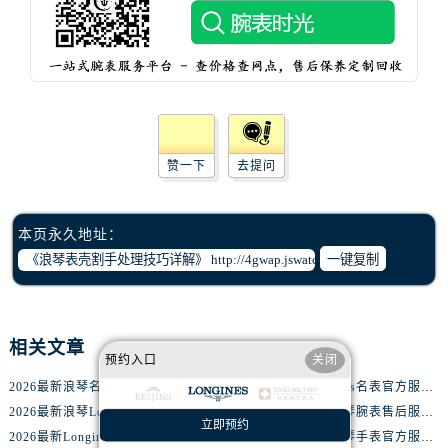
辽宁省辽阳市白塔区新运大街浪琴售后服务中心（需提前预约）
辽宁省盘锦市兴隆台区石油大街浪琴售后服务中心（需提前预约）
辽宁省铁岭市银州区南马路浪琴售后服务中心（需提前预约）
辽宁省营口市站前区市府路与渤海大街交叉口浪琴售后服务中心（需提前预约）
辽宁省沈阳市沈河区中街路137号亨得利名表维修授权店1楼浪琴售后服务中心（需提前预约）
辽宁省沈阳市沈河区中街路83号亨得利名表维修授权店1楼浪琴售后服务中心（需提前预约）
赞一下
去提问
北京市朝阳区建国门外大街甲6号华熙国际中心D座11层1102室浪琴售后服务中心（需提前预约）
北京市东城区东长安街1号王府井东方广场W3座6层602室浪琴售后服务中心（需提前预约）
河北省保定市竞秀区朝阳北大街北国先天下浪琴售后服务中心（需提前预约）
本页永久地址：
内蒙古自治区阿拉善盟市左旗土尔扈特大街浪琴售后服务中心（需提前预约）
一键复制
内蒙古自治区巴彦淖尔市临河区新华街浪琴售后服务中心（需提前预约）
内蒙古自治区包头市青山区幸福路甲3号王府井百货名表维修浪琴售后服务中心（需提前预约）
内蒙古自治区赤峰市红山区哈达街浪琴售后服务中心（需提前预约）
相关文章
预约入口
关闭
内蒙古自治区鄂尔多斯市东胜区伊金霍洛街浪琴售后服务中心（需提前预约）
2026最新浪琴名表官方维修服务中心地址考察报告
2026最新浪琴Longines名表官方服务网点地址调研报告
内蒙古自治区呼伦贝尔市海拉尔区中央街浪琴售后服务中心（需提前预约）
2026最新浪琴Longines手表售后维修网点地址考察报告
2026最新Longines浪琴腕表售后服务中心地址实地探访报告
立即预约
内蒙古自治区通辽市科尔沁区明仁大街浪琴售后服务中心（需提前预约）
2026最新Longines浪琴腕表维修网点地址考察报告
2026最新Longines浪琴手表官方服务中心地址实地探访报告