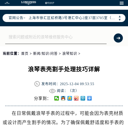
北京市朝阳区建国门外大街甲6号华熙国际中心D座11层1102室（需提前预约）

天津市和平区赤峰道136号天津国际金融中心26层2603室（需提前预约）
▲
官网公告>
上海市徐汇区虹桥路3号港汇中心2座37层3705室（需提前预约）
▼
上海市黄浦区南京东路299号宏伊国际广场写字楼8层806室（需提前预约）
南京市秦淮区中山南路1号南京中心22层22-C1-C3室（需提前预约）
常州市新北区龙锦路1590号现代传媒中心5号楼10层1008室（需提前预约）
徐州市鼓楼区淮海东路29号苏宁广场IFC国际金融中心35层3508室（需提前预约）
当前位置：
首页
>
新闻/知识/问答
>
浪琴知识
>
扬州市邗江区国展路29号星耀天地写字楼1号楼18层1803室（需提前预约）
盐城市盐都区世纪大道5号盐城金融城写字楼1号楼16层1604室（需提前预约）
浪琴表壳割手处理技巧详解
泰州市海陵区永定东路399号置地商务中心东塔（华润万象城）17层1706室（需提前预约）
宁波市江北区大闸南路500号来福士广场办公楼20层2009室（需提前预约）
发布时间：2025-12-04 09:53:55
杭州市上城区钱江路1366号华润大厦A座5层503-5室（需提前预约）
阅读：（
次）
金华市金东区东市南街777号金华万达广场4号楼22楼2209室（需提前预约）
分享到：
绍兴市越城区胜利东路379号世茂天际中心写字楼8层805室（需提前预约）
在日常佩戴浪琴手表的过程中，可能会因为表壳材质
嘉兴市南湖区广益路705号嘉兴世界贸易中心A座13层1304室（需提前预约）
或设计而产生割手的情况。为了确保佩戴舒适度和手表的
南昌市红谷滩新区红谷中大道998号绿地双子塔（中央广场）A1座办公楼14层14-07室（需提前预约）