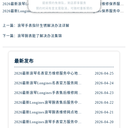
内蒙古自治区乌海市海勃湾区人民南路浪琴售后服务中心（需提前预约）
提前预约免排队，到店即享服务
2026最新浪琴Longines官方服务中心地址调研报告
2026最新浪琴手表官方维修保养服务点地址实地探访报告
预约时间有变无需取消，可随时重新预约
内蒙古自治区乌兰察布市集宁区恩和大街浪琴售后服务中心（需提前预约）
2026最新Longines浪琴手表售后维修中心网点地址调研报告
2026最新浪琴Longines保养服务中心地址实地探访报告
内蒙古自治区锡林郭勒盟市锡林浩特市光明街与额尔敦路交叉口浪琴售后服务中心（需提前预约）
上一篇：
浪琴手表指针生锈解决办法详解
内蒙古自治区兴安盟市乌兰浩特市兴安大街浪琴售后服务中心（需提前预约）
山西省大同市平城区迎宾街浪琴售后服务中心（需提前预约）
下一篇：
浪琴腕表脏了解决办法集锦
山西省晋城市城区黄华街浪琴售后服务中心（需提前预约）
山西省晋中市榆次区顺城街浪琴售后服务中心（需提前预约）
山西省临汾市尧都区解放路浪琴售后服务中心（需提前预约）
最新发布
山西省吕梁市离石区永宁中路与建设街交叉口浪琴售后服务中心（需提前预约）
2026最新浪琴名表官方维修服务中心地址考察报告
2026-04-25
山西省朔州市朔城区怡西路与鄯阳西街交汇处浪琴售后服务中心（需提前预约）
山西省忻州市忻府区和平东街与七一南路交叉口浪琴售后服务中心（需提前预约）
2026最新浪琴Longines名表官方服务网点地址调研报告
2026-04-24
山西省阳泉市郊区平阳东街与新城大道交叉口浪琴售后服务中心（需提前预约）
2026最新浪琴Longines手表售后维修网点地址考察报告
2026-04-23
山西省运城市盐湖区河东街浪琴售后服务中心（需提前预约）
2026最新Longines浪琴腕表售后服务中心地址实地探访报告
2026-04-22
山西省长治市潞州区英雄中路浪琴售后服务中心（需提前预约）
2026最新Longines浪琴腕表维修网点地址考察报告
2026-04-21
山西省太原市迎泽区迎泽街道解放路15号亨得利名表维修授权店3楼浪琴售后服务中心（需提前预约）
天津市和平区赤峰道136号天津国际金融中心26层2603室浪琴售后服务中心（需提前预约）
2026最新Longines浪琴手表官方服务中心地址实地探访报告
2026-04-20