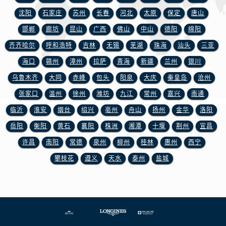
江西省赣州市章贡区文清路浪琴售后服务中心（需提前预约）
沈阳
石家庄
苏州
长春
河北
太原
保定
唐山
江西省吉安市吉州区井冈山大道浪琴售后服务中心（需提前预约）
邯郸
廊坊
昆山
广西
佛山
中山
德阳
绵阳
江西省景德镇市珠山区珠山中路浪琴售后服务中心（需提前预约）
齐齐哈尔
呼和浩特
吉林
无锡
芜湖
珠海
汕头
三亚
江西省九江市浔阳区浔阳路浪琴售后服务中心（需提前预约）
江西省南昌市红谷滩新区红谷中大道998号绿地双子塔（中央广场）A1座办公楼14层1407室浪琴售后服务中心（需提前预约）
海口
赣州
漳州
拉萨
青海
新疆
兰州
银川
江西省萍乡市安源区萍安北大道与康庄路交叉口浪琴售后服务中心（需提前预约）
乌鲁木齐
大同
赤峰
包头
阳泉
大庆
秦皇岛
沧州
江西省上饶市信州区滨江西路浪琴售后服务中心（需提前预约）
张家口
温州
徐州
潍坊
九江
常州
嘉兴
南通
江西省新余市渝水区北湖西路浪琴售后服务中心（需提前预约）
临沂
淮安
烟台
绍兴
亳州
舟山
扬州
金华
洛阳
江西省宜春市袁州区中山中路浪琴售后服务中心（需提前预约）
岳阳
衡阳
黄石
襄阳
株洲
湘潭
十堰
荆州
宜昌
江西省鹰潭市月湖区胜利东路浪琴售后服务中心（需提前预约）
许昌
南阳
常德
泉州
柳州
桂林
惠州
西宁
山东省德州市德城区东风中路浪琴售后服务中心（需提前预约）
攀枝花
遵义
天水
泰州
盐城
山东省东营市东营区济南路浪琴售后服务中心（需提前预约）
山东省济南市历下区经十路11111号华润中心写字楼（万象城）15层1508室浪琴售后服务中心（需提前预约）
山东省济宁市任城区太白楼路浪琴售后服务中心（需提前预约）
山东省莱芜市文化南路8号银座商城名表维修一楼名表维修浪琴售后服务中心（需提前预约）
山东省临沂市兰山区解放路浪琴售后服务中心（需提前预约）