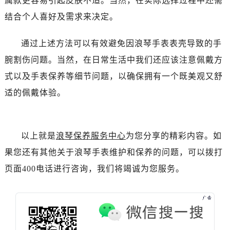
属款更容易引起皮肤不适。当然，在实际选择过程中还需
吉林省白山市浑江区浑江大街浪琴售后服务中心（需提前预约）
结合个人喜好及需求来决定。
吉林省吉林市船营区河南街浪琴售后服务中心（需提前预约）
吉林省辽源市龙山区人民大街浪琴售后服务中心（需提前预约）
通过上述方法可以有效避免因浪琴手表表壳导致的手
吉林省梅河口市新华街道梅河大街浪琴售后服务中心（需提前预约）
腕割伤问题。当然，在日常生活中我们还应该注意佩戴方
吉林省四平市铁东区紫气大路与南九经街交汇处浪琴售后服务中心（需提前预约）
式以及手表保养等细节问题，以确保拥有一个既美观又舒
吉林省松原市宁江区五环大街浪琴售后服务中心（需提前预约）
吉林省通化市东昌区环通乡江南大街浪琴售后服务中心（需提前预约）
适的佩戴体验。
吉林省延边市延吉市解放路浪琴售后服务中心（需提前预约）
辽宁省鞍山市铁东区站前街浪琴售后服务中心（需提前预约）
辽宁省本溪市平山区胜利路浪琴售后服务中心（需提前预约）
以上就是
浪琴保养服务中心
为您分享的精彩内容。如
辽宁省朝阳市双塔区新华路浪琴售后服务中心（需提前预约）
果您还有其他关于浪琴手表维护和保养的问题，可以拨打
辽宁省丹东市振兴区七经街浪琴售后服务中心（需提前预约）
页面400电话进行咨询，我们将竭诚为您服务。
辽宁省抚顺市新抚区东一路浪琴售后服务中心（需提前预约）
辽宁省阜新市海州区解放大街浪琴售后服务中心（需提前预约）
辽宁省葫芦岛市连山区中央路浪琴售后服务中心（需提前预约）
辽宁省锦州市古塔区中央大街浪琴售后服务中心（需提前预约）