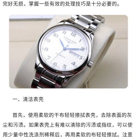
济南市历下区经十路11111号华润中心写字楼（万象城）15层1508室（需提前预约）
完好无损，掌握一些有效的处理技巧是十分必要的。
广州市天河区天河路230号万菱汇国际中心A塔7层704室（需提前预约）
广州市越秀区环市东路371-375号世界贸易中心大厦南塔15层1507室（需提前预约）
深圳市罗湖区深南东路5001号华润大厦17层1701室（需提前预约）
惠州市惠城区江北文昌一路7号华贸大厦（华贸天地）1座30层30-05室（需提前预约）
厦门市思明区湖滨东路95号万象城华润大厦B座11层1104室（需提前预约）
福州市晋安区竹屿路6号东二环泰禾广场2号楼5层509室（需提前预约）
成都市锦江区人民东路6号SAC东原中心24层2406B室（需提前预约）
重庆市江北区观音桥步行街2号融恒时代广场9层902室（需提前预约）
长沙市芙蓉区建湘路393号世茂环球金融中心写字楼10层1013室（需提前预约）
郑州市二七区民主路10号华润大厦29层2905室（需提前预约）
太原市迎泽区迎泽街道解放路15号亨得利名表维修授权店3楼（需提前预约）
一、清洁表壳
沈阳市沈河区中街路137号亨得利名表维修授权店1楼（需提前预约）
沈阳市沈河区中街路83号亨得利名表维修授权店1楼（需提前预约）
首先，使用柔软的干布轻轻擦拭表壳，去除表面的灰
乌鲁木齐市天山区红山路26号时代广场（CCMALL）C座17层17-B（需提前预约）
尘和污渍。如果表壳上有难以清除的污渍或指纹，可以使
温州市鹿城区锦绣路1067号置信广场10层1015室（需提前预约）
用少量中性洗涤剂稀释后，再用柔软的布轻轻擦拭。注意