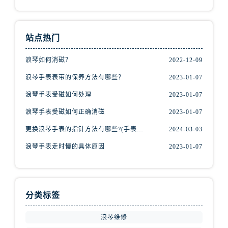
安徽省安庆市迎江区人民路浪琴售后服务中心（需提前预约）
安徽省蚌埠市蚌山区淮河路浪琴售后服务中心（需提前预约）
安徽省亳州市谯城区魏武大道浪琴售后服务中心（需提前预约）
站点热门
安徽省池州市贵池区长江路浪琴售后服务中心（需提前预约）
浪琴如何消磁？
2022-12-09
安徽省滁州市琅琊区南谯北路浪琴售后服务中心（需提前预约）
安徽省阜阳市颍州区颍州北路浪琴售后服务中心（需提前预约）
浪琴手表表带的保养方法有哪些？
2023-01-07
安徽省淮北市相山区淮海路浪琴售后服务中心（需提前预约）
浪琴手表受磁如何处理
2023-01-07
安徽省淮南市田家庵区国庆中路浪琴售后服务中心（需提前预约）
浪琴手表受磁如何正确消磁
2023-01-07
安徽省黄山市屯溪区黄山西路浪琴售后服务中心（需提前预约）
更换浪琴手表的指针方法有哪些?(手表指针的种类?)
2024-03-03
安徽省六安市金安区解放中路浪琴售后服务中心（需提前预约）
安徽省马鞍山市雨山区湖南西路浪琴售后服务中心（需提前预约）
浪琴手表走时慢的具体原因
2023-01-07
安徽省宿州市埇桥区人民中路浪琴售后服务中心（需提前预约）
安徽省铜陵市铜官区石城大道浪琴售后服务中心（需提前预约）
安徽省芜湖市镜湖区中山路步行街浪琴售后服务中心（需提前预约）
分类标签
安徽省宣城市宣州区叠嶂西路浪琴售后服务中心（需提前预约）
福建省龙岩市新罗区九一南路浪琴售后服务中心（需提前预约）
浪琴维修