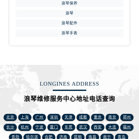
福建省南平市建阳区人民西路浪琴售后服务中心（需提前预约）
浪琴保养
福建省宁德市蕉城区天湖东路浪琴售后服务中心（需提前预约）
浪琴
福建省莆田市城厢区霞林街道荔华东大道浪琴售后服务中心（需提前预约）
浪琴配件
福建省三明市三元区东乾二路浪琴售后服务中心（需提前预约）
浪琴手表
福建省漳州市龙文区步港路浪琴售后服务中心（需提前预约）
江苏省常州市新北区龙锦路1590号现代传媒中心5号楼10层1008室浪琴售后服务中心（需提前预约）
江苏省淮安市清江浦区淮海北路浪琴售后服务中心（需提前预约）
江苏省连云港市海州区通灌北路浪琴售后服务中心（需提前预约）
江苏省南京市秦淮区中山南路1号南京中心22层22-C1-C3室浪琴售后服务中心（需提前预约）
江苏省宿迁市宿城区西湖路浪琴售后服务中心（需提前预约）
LONGINES ADDRESS
江苏省泰州市海陵区永定东路399号置地商务中心东塔（华润万象城）17层1706室浪琴售后服务中心（需提前预约）
江苏省徐州市鼓楼区淮海东路29号苏宁广场IFC国际金融中心35层3508室浪琴售后服务中心（需提前预约）
浪琴维修服务中心地址电话查询
江苏省盐城市盐都区世纪大道5号盐城金融城写字楼1号楼16层1604室浪琴售后服务中心（需提前预约）
江苏省扬州市邗江区国展路29号星耀天地写字楼1号楼18层1803室浪琴售后服务中心（需提前预约）
北京
上海
广州
深圳
天津
成都
重庆
南京
郑州
江苏省镇江市京口区中山东路浪琴售后服务中心（需提前预约）
长沙
杭州
宁波
厦门
东莞
武汉
西安
大连
福州
江西省抚州市临川区赣东大道浪琴售后服务中心（需提前预约）
贵阳
哈尔滨
合肥
济南
昆明
南昌
南宁
青岛