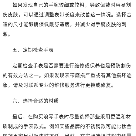
石家庄市长安区中山东路39号勒泰中心写字楼B座13层07室（需提前预约）
如果发现自己的手腕较细或较粗，导致佩戴时容易割
西安市碑林区南关正街88号华侨城长安国际中心E座6楼10室（需提前预约）
伤皮肤，可以通过调整表带长度来改善这一情况。选择合
海口市龙华区金贸东路5号海口华润大厦B座17层1707室（需提前预约）
适的尺寸能够确保佩戴舒适度，并减少对手腕皮肤的刺
唐山市路南区新华东道100号万达广场写字楼A座10层1002室（需提前预约）
激。
黑龙江省大庆市萨尔图区会战大街浪琴售后服务中心（需提前预约）
黑龙江省鹤岗市向阳区红军路浪琴售后服务中心（需提前预约）
五、定期检查手表
黑龙江省黑河市爱辉区中央街浪琴售后服务中心（需提前预约）
黑龙江省鸡西市鸡冠区红军路浪琴售后服务中心（需提前预约）
定期检查手表是否需要进行维修或保养也是预防割伤
黑龙江省佳木斯市向阳区长安路浪琴售后服务中心（需提前预约）
的有效方法之一。如果发现表带磨损严重或有其他损坏迹
黑龙江省牡丹江市东安区太平路浪琴售后服务中心（需提前预约）
象，请及时联系专业的维修服务进行更换或修复。
黑龙江省七台河市桃山区大同街浪琴售后服务中心（需提前预约）
黑龙江省齐齐哈尔市龙沙区龙华路浪琴售后服务中心（需提前预约）
六、选择合适的材质
黑龙江省双鸭山市尖山区新兴大街浪琴售后服务中心（需提前预约）
黑龙江省绥化市北林区新华街与康庄路交叉口浪琴售后服务中心（需提前预约）
最后，在购买浪琴手表时尽量选择那些采用更温和材
黑龙江省伊春市伊美区通河路浪琴售后服务中心（需提前预约）
质制成的手表款式。例如某些品牌的不锈钢款可能比钛金
吉林省白城市洮北区明仁南街浪琴售后服务中心（需提前预约）