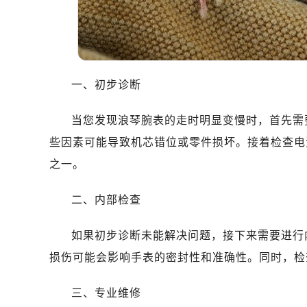
温州市鹿城区锦绣路1067号置信广场
哈尔滨市道里区友谊西路600号富力中
大连市中山区人民路15号国际金融大
佛山市禅城区季华五路57号万科金融中
东莞市东城街道鸿福东路1号民盈国贸
一、初步诊断
无锡市梁溪区人民中路139号恒隆广场
当您发现浪琴腕表的走时明显变慢时，首先需
南通市崇川区工农路57号圆融广场写字
苏州市苏州工业园区星港街199号苏州
些因素可能导致机芯错位或零件损坏。接着检查电
武汉市江汉区解放大道686号世界贸易
之一。
南宁市青秀区金湖路59号地王大厦12
合肥市蜀山区潜山路111号万象城华润
二、内部检查
泉州市丰泽区宝洲路729号浦西万达中
如果初步诊断未能解决问题，接下来需要进行
青岛市南区山东路6号华润大厦B座2
烟台市芝罘区胜利路139号万达金融中
损伤可能会影响手表的密封性和准确性。同时，检
长春市朝阳区西安大路727号中银大厦
三、专业维修
贵阳市南明区都司高架桥路33号亨特