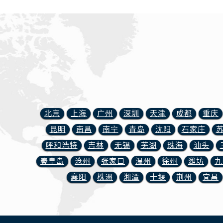
内蒙古自治区包头市青山区幸福路甲
内蒙古自治区赤峰市红山区哈达街浪
内蒙古自治区鄂尔多斯市东胜区伊金
内蒙古自治区呼伦贝尔市海拉尔区中
内蒙古自治区通辽市科尔沁区明仁大
内蒙古自治区乌海市海勃湾区人民南
内蒙古自治区乌兰察布市集宁区恩和
内蒙古自治区锡林郭勒盟市锡林浩特
北京
上海
广州
深圳
天津
成都
重庆
内蒙古自治区兴安盟市乌兰浩特市兴
山西省大同市平城区迎宾街浪琴售后
昆明
南昌
南宁
青岛
沈阳
石家庄
山西省晋城市城区黄华街浪琴售后服
呼和浩特
吉林
无锡
芜湖
珠海
汕头
山西省晋中市榆次区顺城街浪琴售后
秦皇岛
沧州
张家口
温州
徐州
潍坊
九
山西省临汾市尧都区解放路浪琴售后
襄阳
株洲
湘潭
十堰
荆州
宜昌
山西省吕梁市离石区永宁中路与建设
山西省朔州市朔城区怡西路与鄯阳西
山西省忻州市忻府区和平东街与七一