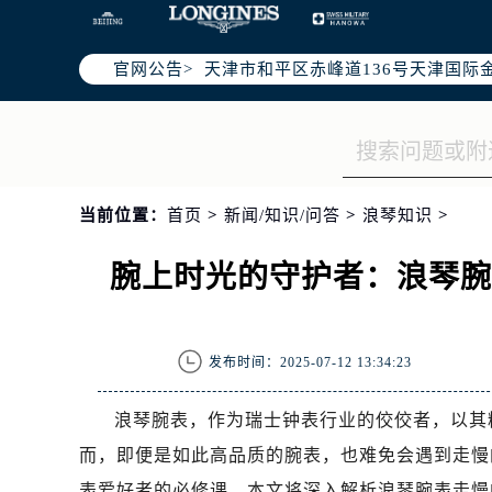
北京市东城区东长安街1号东方广场写
北京市朝阳区建国门外大街甲6号华熙
官网公告>
天津市和平区赤峰道136号天津国际金
上海市徐汇区虹桥路3号港汇中心写字楼
上海市黄浦区南京东路299号宏伊国
南京市秦淮区中山南路1号（新街口）
常州市新北区龙锦路1590号现代传媒
当前位置：
首页
>
新闻/知识/问答
>
浪琴知识
>
徐州市鼓楼区淮海东路29号苏宁广场I
扬州市邗江区国展路29号星耀天地写字
腕上时光的守护者：浪琴
盐城市盐都区世纪大道5号盐城金融城写
泰州市海陵区永定东路399号置地商
宁波市江北区大闸南路500号来福士广
发布时间：2025-07-12 13:34:23
杭州市上城区钱江路1366号华润大厦
金华市金东区东市南街777号金华万达
浪琴腕表，作为瑞士钟表行业的佼佼者，以其
绍兴市越城区胜利东路379号世茂天
而，即便是如此高品质的腕表，也难免会遇到走慢
嘉兴市南湖区广益路705号嘉兴世界贸
表爱好者的必修课。本文将深入解析浪琴腕表走慢