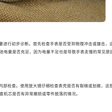
10层1015室（需提前预约）
心T2座写字楼29层03室（需提前预约）
厦7层G室（需提前预约）
心C座12层1205室（需提前预约）
中心T1写字楼9层907室（需提前预约）
写字楼1座11层1104室（需提前预约）
要进行初步诊断。首先检查手表是否受到物理冲击或撞击，
楼16层1603室（需提前预约）
中心办公楼C座22层08室（需提前预约）
池电量是否充足，因为电量不足也是导致手表走慢的常见原
大厦38层09室（需提前预约）
楼1224室（需提前预约）
大厦B座12楼03室（需提前预约）
心写字楼A座7楼709室（需提前预约）
内部检查。使用放大镜仔细检查表壳是否有裂缝或划痕，这
2层04室（需提前预约）
心A座907室（需提前预约）
查机芯是否有异常磨损或零件脱落的情况。
A座(旺进大厦)18层09室（需提前预约）
国际金融中心14楼14D（需提前预约）