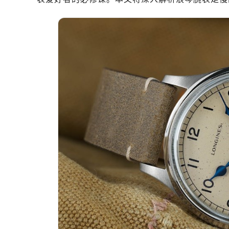
南昌市红谷滩新区红谷中大道998号
济南市历下区经十路11111号华润中
广州市天河区天河路230号万菱汇国
广州市越秀区环市东路371-375号
深圳市罗湖区深南东路5001号华润大
惠州市惠城区江北文昌一路7号华贸大
厦门市思明区湖滨东路95号华润大厦写
福州市鼓楼区五四路128-1号恒力城
成都市锦江区人民东路6号SAC东原中
重庆市江北区观音桥步行街2号融恒时
长沙市芙蓉区定王台街道建湘路393
郑州市二七区铭功路10号华润大厦写字
太原市迎泽区解放路15号亨得利名
沈阳市沈河区中街路137号亨得利名
沈阳市沈河区中街路83号亨得利名
乌鲁木齐市天山区红山路26号时代广场