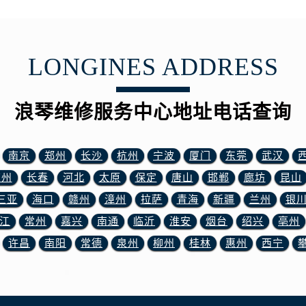
3号王府井百货名表维修浪琴售后服务中心（需提前预约）
琴售后服务中心（需提前预约）
霍洛街浪琴售后服务中心（需提前预约）
LONGINES ADDRESS
央街浪琴售后服务中心（需提前预约）
街浪琴售后服务中心（需提前预约）
路浪琴售后服务中心（需提前预约）
浪琴维修服务中心地址电话查询
大街浪琴售后服务中心（需提前预约）
市光明街与额尔敦路交叉口浪琴售后服务中心（需提前预约）
南京
郑州
长沙
杭州
宁波
厦门
东莞
武汉
安大街浪琴售后服务中心（需提前预约）
服务中心（需提前预约）
苏州
长春
河北
太原
保定
唐山
邯郸
廊坊
昆山
务中心（需提前预约）
三亚
海口
赣州
漳州
拉萨
青海
新疆
兰州
银
服务中心（需提前预约）
江
常州
嘉兴
南通
临沂
淮安
烟台
绍兴
亳州
服务中心（需提前预约）
许昌
南阳
常德
泉州
柳州
桂林
惠州
西宁
街交叉口浪琴售后服务中心（需提前预约）
街交汇处浪琴售后服务中心（需提前预约）
南路交叉口浪琴售后服务中心（需提前预约）