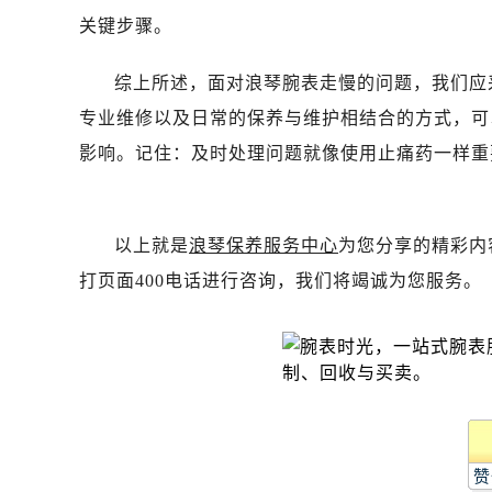
黑龙江省齐齐哈尔市龙沙区龙华路浪
关键步骤。
黑龙江省双鸭山市尖山区新兴大街浪
黑龙江省绥化市北林区新华街与康庄
综上所述，面对浪琴腕表走慢的问题，我们应
黑龙江省伊春市伊美区通河路浪琴售
专业维修以及日常的保养与维护相结合的方式，可
吉林省白城市洮北区明仁南街浪琴售
影响。记住：及时处理问题就像使用止痛药一样重
吉林省白山市浑江区浑江大街浪琴售
吉林省吉林市船营区河南街浪琴售后
吉林省辽源市龙山区人民大街浪琴售
以上就是
浪琴保养服务中心
为您分享的精彩内
吉林省梅河口市新华街道梅河大街浪
打页面400电话进行咨询，我们将竭诚为您服务。
吉林省四平市铁东区紫气大路与南九
吉林省松原市宁江区五环大街浪琴售
吉林省通化市东昌区环通乡江南大街
吉林省延边市延吉市解放路浪琴售后
辽宁省鞍山市铁东区站前街浪琴售后
辽宁省本溪市平山区胜利路浪琴售后
辽宁省朝阳市双塔区新华路浪琴售后
赞