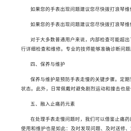
昆明市盘龙区北京路928号同德昆明
如果您的手表出现问题建议您尽快拨打浪琴维修服务
石家庄市长安区中山东路39号勒泰中
西安市碑林区南关正街88号华侨城长
如果您的手表出现问题建议您尽快拨打浪琴维修服务
海口市龙华区金贸东路5号海口华润大厦
唐山市路南区新华东道100号万达广场
对于大多数普通用户来说，内部检查可能超出
台州市椒江区东海大道1800号腾达中
行详细检查和维修。专业的技师能够准确诊断问题
内蒙古自治区呼和浩特市玉泉区大学西
甘肃省兰州市七里河区西津西路16号兰
四、保养与维护
重庆市解放碑渝中区民权路28号英利
黑龙江省大庆市萨尔图区会战大街浪
保养与维护是预防手表走慢的关键步骤。定期
黑龙江省鹤岗市向阳区红军路浪琴售
状态。此外，日常佩戴时避免剧烈运动和撞击也是
黑龙江省黑河市爱辉区中央街浪琴售
黑龙江省鸡西市鸡冠区红军路浪琴售
五、融入止痛药元素
黑龙江省佳木斯市向阳区长安路浪琴
黑龙江省牡丹江市东安区太平路浪琴
在处理手表走慢问题时，我们可以借鉴止痛药
黑龙江省七台河市桃山区大同街浪琴
使用和维护也是如此：及时发现问题、及时送修、