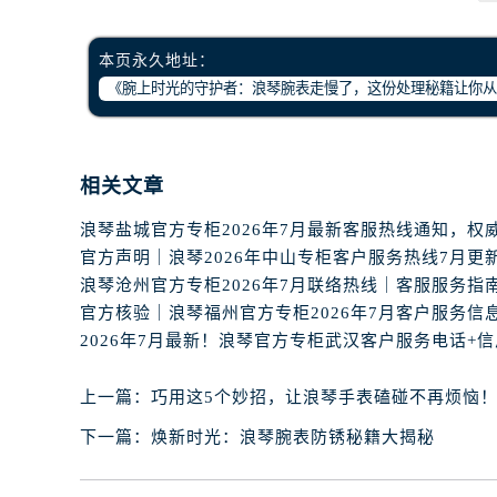
辽宁省丹东市振兴区七经街浪琴售后
辽宁省抚顺市新抚区东一路浪琴售后
本页永久地址：
辽宁省阜新市海州区解放大街浪琴售
辽宁省葫芦岛市连山区中央路浪琴售
辽宁省锦州市古塔区中央大街浪琴售
辽宁省辽阳市白塔区新运大街浪琴售
相关文章
辽宁省盘锦市兴隆台区石油大街浪琴
辽宁省铁岭市银州区南马路浪琴售后
辽宁省营口市站前区市府路与渤海大
辽宁省沈阳市沈河区中街路137号亨
官方核验｜浪琴福州官方专柜2026年7月客户服务信
辽宁省沈阳市沈河区中街路83号亨
北京市朝阳区建国门外大街甲6号华熙
北京市东城区东长安街1号王府井东方
上一篇：
巧用这5个妙招，让浪琴手表磕碰不再烦恼
河北省保定市竞秀区朝阳北大街北国
下一篇：
焕新时光：浪琴腕表防锈秘籍大揭秘
内蒙古自治区阿拉善盟市左旗土尔扈
内蒙古自治区巴彦淖尔市临河区新华