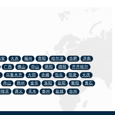
西安
大连
福州
贵阳
哈尔滨
合肥
济南
广西
佛山
中山
德阳
绵阳
齐齐哈尔
川
乌鲁木齐
大同
赤峰
包头
阳泉
大庆
舟山
扬州
金华
洛阳
岳阳
衡阳
黄石
攀枝花
遵义
天水
泰州
盐城
台州