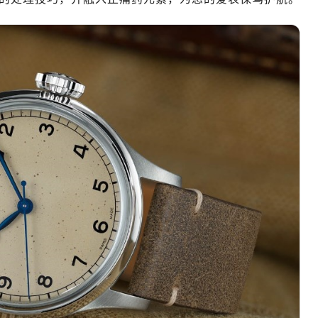
绿地双子塔（中央广场）A1座办公楼14层07室（需提前预约）
心写字楼（万象城）15层1508室（需提前预约）
际中心写字楼A塔7层704室（需提前预约）
世界贸易中心大厦南塔写字楼15层07室（需提前预约）
厦写字楼17层1701室（需提前预约）
厦写字楼1座30层05室（需提前预约）
字楼B座11层1104室（需提前预约）
写字楼15层03室（需提前预约）
心写字楼24层2406B室（需提前预约）
代广场写字楼9层902室（需提前预约）
号世茂环球金融中心写字楼（芙蓉广场）10层13室（需提前预约
楼29层2905室（需提前预约）
表服务中心（品牌授权店）3层整层（需提前预约）
表服务中心（品牌授权店）1层整层（需提前预约）
表服务中心（品牌授权店）1层整层（需提前预约）
（CCMALL）C座17层17-B（需提前预约）