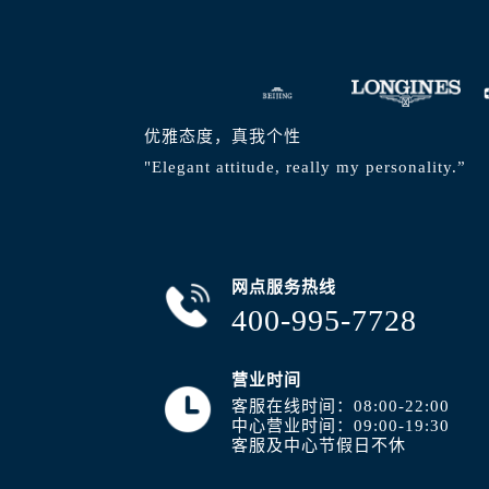
山西省阳泉市郊区平阳东街与新城大
山西省运城市盐湖区河东街浪琴售后
山西省长治市潞州区英雄中路浪琴售
山西省太原市迎泽区迎泽街道解放路
天津市和平区赤峰道136号天津国际金
优雅态度，真我个性
安徽省安庆市迎江区人民路浪琴售后
"Elegant attitude, really my personality.”
安徽省蚌埠市蚌山区淮河路浪琴售后
安徽省亳州市谯城区魏武大道浪琴售
安徽省池州市贵池区长江路浪琴售后
安徽省滁州市琅琊区南谯北路浪琴售
网点服务热线
400-995-7728
安徽省阜阳市颍州区颍州北路浪琴售
安徽省淮北市相山区淮海路浪琴售后
安徽省淮南市田家庵区国庆中路浪琴
营业时间
安徽省黄山市屯溪区黄山西路浪琴售
客服在线时间：08:00-22:00
中心营业时间：09:00-19:30
安徽省六安市金安区解放中路浪琴售
客服及中心节假日不休
安徽省马鞍山市雨山区湖南西路浪琴