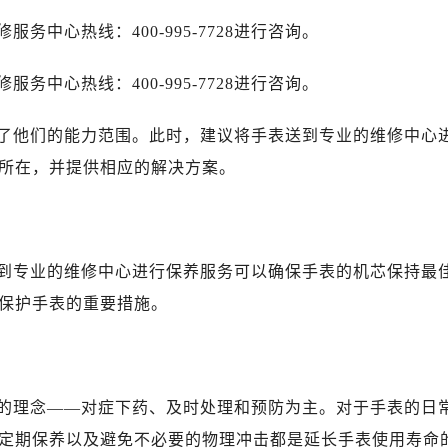
广场写字楼10层06室（需提前预约）
中心热线：400-995-7728进行咨询。
心写字楼B座13层07室（需提前预约）
安国际中心E座6楼10室（需提前预约）
中心热线：400-995-7728进行咨询。
B座17层1707室（需提前预约）
写字楼A座10层1002室（需提前预约）
了他们的能力范围。此时，建议将手表送到专业的维修中心
心东1幢20楼2002室（需提前预约）
所在，并提供相应的解决方案。
街70号华润万象城写字楼（鄂尔多斯大厦）23层2326室（需
州中心写字楼21层2102室（需提前预约）
国际金融中心写字楼20层01室（需提前预约）
琴售后服务中心（需提前预约）
到专业的维修中心进行保养服务可以确保手表的机芯保持最
后服务中心（需提前预约）
保护手表的重要措施。
后服务中心（需提前预约）
后服务中心（需提前预约）
售后服务中心（需提前预约）
售后服务中心（需提前预约）
的理念——对症下药、及时处理和预防为主。对于手表的日
售后服务中心（需提前预约）
定期保养以及避免不必要的物理冲击都是延长手表使用寿命