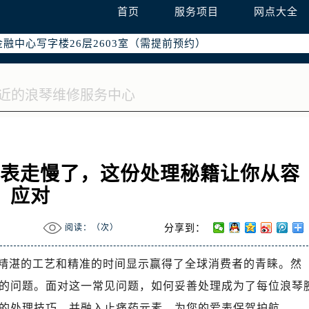
字楼W3座6层602室（需提前预约）
首页
服务项目
网点大全
国际中心写字楼D座11层1102室（需提前预约）
融中心写字楼26层2603室（需提前预约）
2座37层3705室（需提前预约）
际广场写字楼8层806室（需提前预约）
南京中心写字楼22层C1-1室（需提前预约）
中心写字楼5号楼10层1008室（需提前预约）
FC国际金融中心写字楼35层3508室（需提前预约）
楼1号楼18层1803室（需提前预约）
腕表走慢了，这份处理秘籍让你从容
字楼1号楼16层1604室（需提前预约）
应对
务中心东塔写字楼（华润万象城）17层1706室（需提前预约）
场办公楼20层2009室（需提前预约）
阅读：（
次）
分享到：
写字楼A座5层503-5室（需提前预约）
广场写字楼4号楼22层2209室（需提前预约）
精湛的工艺和精准的时间显示赢得了全球消费者的青睐。然
际中心写字楼8层805室（需提前预约）
的问题。面对这一常见问题，如何妥善处理成为了每位浪琴
易中心写字楼A座13层1304室（需提前预约）
的处理技巧，并融入止痛药元素，为您的爱表保驾护航。