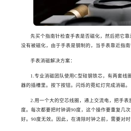
东莞市东城街道鸿福东路1号民盈国贸
无锡市梁溪区人民中路139号恒隆广场
南通市崇川区工农路57号圆融广场写字
苏州市苏州工业园区星港街199号苏州
武汉市江汉区解放大道686号世界贸易
先买个指南针检查手表是否磁化，然后把它靠
南宁市青秀区金湖路59号地王大厦12
没有被磁化，由于手表是钢制的，当手表靠近指南
合肥市蜀山区潜山路111号万象城华润
泉州市丰泽区宝洲路729号浦西万达中
手表消磁解决方案：
青岛市南区山东路6号华润大厦B座2
1.专业消磁团队使用C型硅钢铁芯，有两套
烟台市芝罘区胜利路139号万达金融中
长春市朝阳区西安大路727号中银大厦
器的插槽里。按下按钮。闪烁的霓虹灯完成消磁。
贵阳市南明区都司高架桥路33号亨特
2.用一个大的空芯线圈，通上交流电，把手
昆明市盘龙区北京路928号同德昆明
石家庄市长安区中山东路39号勒泰中
度。每次都要把时钟调90度，这个操作要重复几
西安市碑林区南关正街88号华侨城长
好。90度无效。因此，在清除时钟之前，需要对
海口市龙华区金贸东路5号海口华润大厦