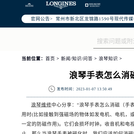
上海市黄浦区南京东路299号宏伊国
南京市秦淮区中山南路1号（新街口）
官网公告>
常州市新北区龙锦路1590号现代传媒
徐州市鼓楼区淮海东路29号苏宁广场I
扬州市邗江区国展路29号星耀天地写字
盐城市盐都区世纪大道5号盐城金融城写
泰州市海陵区永定东路399号置地商
当前位置：
首页
>
新闻/知识/问答
>
浪琴知识
>
宁波市江北区大闸南路500号来福士广
杭州市上城区钱江路1366号华润大厦
浪琴手表怎么消
金华市金东区东市南街777号金华万达
绍兴市越城区胜利东路379号世茂天
发布时间：2023-01-07 13:50:49
嘉兴市南湖区广益路705号嘉兴世界贸
南昌市红谷滩新区红谷中大道998号
浪琴维修
中心分享：“浪琴手表怎么消磁（手
济南市历下区经十路11111号华润中
用时(比如接触到强磁场的物体如发电机、电机，
广州市天河区天河路230号万菱汇国
一定的防磁作用)。它们会损坏时钟。收音机和电
广州市越秀区环市东路371-375号
止。那么当浪琴手表被磁化时，我们应该如何消磁