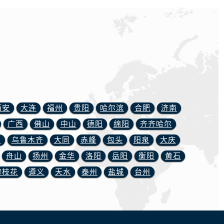
西安
大连
福州
贵阳
哈尔滨
合肥
济南
广西
佛山
中山
德阳
绵阳
齐齐哈尔
川
乌鲁木齐
大同
赤峰
包头
阳泉
大庆
舟山
扬州
金华
洛阳
岳阳
衡阳
黄石
攀枝花
遵义
天水
泰州
盐城
台州