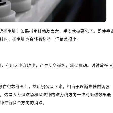
中心T1写字楼9层907室（需提前预约）
写字楼1座11层1104室（需提前预约）
楼16层1603室（需提前预约）
中心办公楼C座22层08室（需提前预约）
大厦38层09室（需提前预约）
近指南针；如果指南针偏差太大，手表就被磁化了。即使手
楼1224室（需提前预约）
针时，指南针也会轻微移动，但偏差很小。
大厦B座12楼03室（需提前预约）
心写字楼A座7楼709室（需提前预约）
2层04室（需提前预约）
线圈，利用大电容放电，产生交变磁场，减少震动。时钟放在消
心A座907室（需提前预约）
A座(旺进大厦)18层09室（需提前预约）
国际金融中心14楼14D（需提前预约）
表放在空芯线圈上，然后慢慢取下来，相当于逐渐降低磁场强
广场写字楼10层06室（需提前预约）
心写字楼B座13层07室（需提前预约）
次。这是因为退磁场和退磁钟的磁力线方向一致时退磁效果最
安国际中心E座6楼10室（需提前预约）
时钟进行多个方向的消磁。
B座17层1707室（需提前预约）