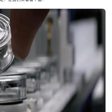
厦写字楼17层1701室（需提前预约）
厦写字楼1座30层05室（需提前预约）
字楼B座11层1104室（需提前预约）
写字楼15层03室（需提前预约）
心写字楼24层2406B室（需提前预约）
代广场写字楼9层902室（需提前预约）
号世茂环球金融中心写字楼（芙蓉广场）10层13室（需提前预约
楼29层2905室（需提前预约）
表服务中心（品牌授权店）3层整层（需提前预约）
表服务中心（品牌授权店）1层整层（需提前预约）
表服务中心（品牌授权店）1层整层（需提前预约）
（CCMALL）C座17层17-B（需提前预约）
10层1015室（需提前预约）
心T2座写字楼29层03室（需提前预约）
厦7层G室（需提前预约）
心C座12层1205室（需提前预约）