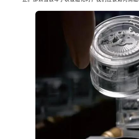
深圳市罗湖区深南东路5001号华润大
惠州市惠城区江北文昌一路7号华贸大
厦门市思明区湖滨东路95号华润大厦写
福州市鼓楼区五四路128-1号恒力城
成都市锦江区人民东路6号SAC东原中
重庆市江北区观音桥步行街2号融恒时
长沙市芙蓉区定王台街道建湘路393
郑州市二七区铭功路10号华润大厦写字
太原市迎泽区解放路15号亨得利名
沈阳市沈河区中街路137号亨得利名
沈阳市沈河区中街路83号亨得利名
乌鲁木齐市天山区红山路26号时代广场
温州市鹿城区锦绣路1067号置信广场
哈尔滨市道里区友谊西路600号富力中
大连市中山区人民路15号国际金融大
佛山市禅城区季华五路57号万科金融中