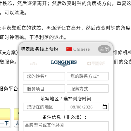
写字楼A座10层1002室（需提前预约）
靠近铁芯，然后逐渐离开；然后改变时钟的角度或方向，重复
心东1幢20楼2002室（需提前预约）
，可以清洗。
街70号华润万象城写字楼（鄂尔多斯大厦）23层2326室（需
州中心写字楼21层2102室（需提前预约）
后让手表靠近它的铁芯，再逐渐让它离开，然后改变时钟的角度
国际金融中心写字楼20层01室（需提前预约）
证时钟消磁。干净利落的退出。
琴售后服务中心（需提前预约）
腕表服务
线上预约
Chinese
关闭
后服务中心（需提前预约）
解决方案）”的相关内容，希望对您有所帮助。专业的维修机
后服务中心（需提前预约）
您服务。还有任何疑问或需要进店服务，可以拨打我们的免
后服务中心（需提前预约）
售后服务中心（需提前预约）
售后服务中心（需提前预约）
售后服务中心（需提前预约）
填写地区 / 选择到店时间
琴售后服务中心（需提前预约）
琴售后服务中心（需提前预约）
路交叉口浪琴售后服务中心（需提前预约）
备注信息（非必填）：
一下
去提问
后服务中心（需提前预约）