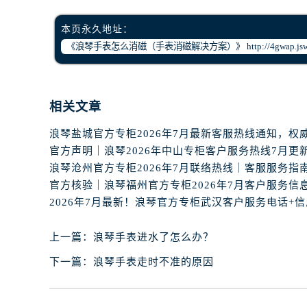
吉林省白城市洮北区明仁南街浪琴售
吉林省白山市浑江区浑江大街浪琴售
本页永久地址：
吉林省吉林市船营区河南街浪琴售后
吉林省辽源市龙山区人民大街浪琴售
吉林省梅河口市新华街道梅河大街浪
吉林省四平市铁东区紫气大路与南九
相关文章
吉林省松原市宁江区五环大街浪琴售
吉林省通化市东昌区环通乡江南大街
吉林省延边市延吉市解放路浪琴售后
辽宁省鞍山市铁东区站前街浪琴售后
官方核验｜浪琴福州官方专柜2026年7月客户服务信
辽宁省本溪市平山区胜利路浪琴售后
辽宁省朝阳市双塔区新华路浪琴售后
辽宁省丹东市振兴区七经街浪琴售后
上一篇：
浪琴手表进水了怎么办？
辽宁省抚顺市新抚区东一路浪琴售后
下一篇：
浪琴手表走时不准的原因
辽宁省阜新市海州区解放大街浪琴售
辽宁省葫芦岛市连山区中央路浪琴售