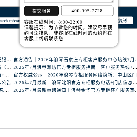
后服务中心（需提前预约）
400-995-7728
后服务中心（需提前预约）
提交服务
服务中心（需提前预约）
一键复制
客服在线时间：8:00-22:00
温馨提示：为节省您的时间，建议尽早预
后服务中心（需提前预约）
约可免排队，非客服在线时间的预约将在
琴售后服务中心（需提前预约）
客服上线后联系您
经街交汇处浪琴售后服务中心（需提前预约）
后服务中心（需提前预约）
浪琴盐城官方专柜2026年7月最新客服热线通知，权威服务信息全收录
官方通告｜2026年浪琴石
浪琴售后服务中心（需提前预约）
官方声明｜浪琴2026年中山专柜客户服务热线7月更新（专柜名录公示）
2026年7月浪琴潍坊官方专柜服务指南｜客户服务热线+门
服务中心（需提前预约）
浪琴沧州官方专柜2026年7月联络热线｜客服服务指南+门店信息
服务中心（需提前预约）
息公告
2026年7月最新｜浪琴沈阳官方专柜服务电话+门店信息综
服务中心（需提前预约）
2026年7月最新！浪琴官方专柜武汉客户服务电话+信息核验权威发布
2026年7月最新重磅通知｜浪
服务中心（需提前预约）
服务中心（需提前预约）
服务中心（需提前预约）
后服务中心（需提前预约）
后服务中心（需提前预约）