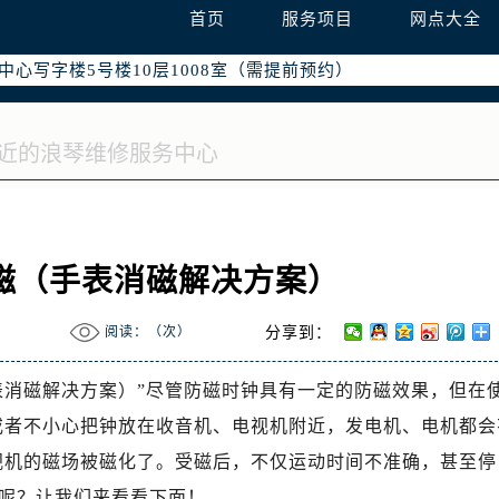
际广场写字楼8层806室（需提前预约）
首页
服务项目
网点大全
南京中心写字楼22层C1-1室（需提前预约）
中心写字楼5号楼10层1008室（需提前预约）
FC国际金融中心写字楼35层3508室（需提前预约）
楼1号楼18层1803室（需提前预约）
字楼1号楼16层1604室（需提前预约）
务中心东塔写字楼（华润万象城）17层1706室（需提前预约）
场办公楼20层2009室（需提前预约）
写字楼A座5层503-5室（需提前预约）
磁（手表消磁解决方案）
广场写字楼4号楼22层2209室（需提前预约）
际中心写字楼8层805室（需提前预约）
阅读：（
次）
分享到：
易中心写字楼A座13层1304室（需提前预约）
绿地双子塔（中央广场）A1座办公楼14层07室（需提前预约）
表消磁解决方案）”尽管防磁时钟具有一定的防磁效果，但在
心写字楼（万象城）15层1508室（需提前预约）
或者不小心把钟放在收音机、电视机附近，发电机、电机都会
际中心写字楼A塔7层704室（需提前预约）
视机的磁场被磁化了。受磁后，不仅运动时间不准确，甚至停
世界贸易中心大厦南塔写字楼15层07室（需提前预约）
呢？让我们来看看下面！