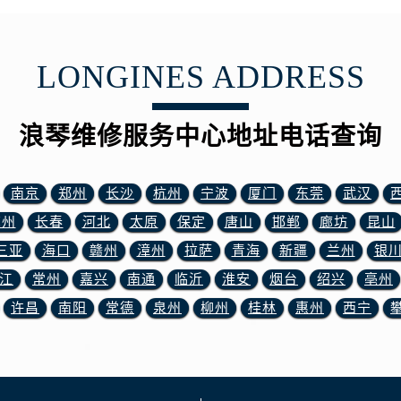
后服务中心（需提前预约）
后服务中心（需提前预约）
售后服务中心（需提前预约）
LONGINES ADDRESS
服务中心（需提前预约）
街交叉口浪琴售后服务中心（需提前预约）
浪琴维修服务中心地址电话查询
得利名表维修授权店1楼浪琴售后服务中心（需提前预约）
得利名表维修授权店1楼浪琴售后服务中心（需提前预约）
国际中心D座11层1102室浪琴售后服务中心（需提前预约）
南京
郑州
长沙
杭州
宁波
厦门
东莞
武汉
广场W3座6层602室浪琴售后服务中心（需提前预约）
苏州
长春
河北
太原
保定
唐山
邯郸
廊坊
昆山
先天下浪琴售后服务中心（需提前预约）
三亚
海口
赣州
漳州
拉萨
青海
新疆
兰州
银
特大街浪琴售后服务中心（需提前预约）
江
常州
嘉兴
南通
临沂
淮安
烟台
绍兴
亳州
街浪琴售后服务中心（需提前预约）
3号王府井百货名表维修浪琴售后服务中心（需提前预约）
许昌
南阳
常德
泉州
柳州
桂林
惠州
西宁
琴售后服务中心（需提前预约）
霍洛街浪琴售后服务中心（需提前预约）
央街浪琴售后服务中心（需提前预约）