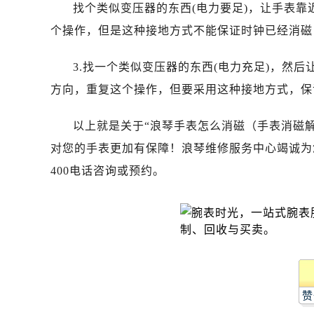
唐山市路南区新华东道100号万达广场
找个类似变压器的东西(电力要足)，让手表
台州市椒江区东海大道1800号腾达中
个操作，但是这种接地方式不能保证时钟已经消磁
内蒙古自治区呼和浩特市玉泉区大学西
甘肃省兰州市七里河区西津西路16号兰
3.找一个类似变压器的东西(电力充足)，然
重庆市解放碑渝中区民权路28号英利
方向，重复这个操作，但要采用这种接地方式，保
黑龙江省大庆市萨尔图区会战大街浪
黑龙江省鹤岗市向阳区红军路浪琴售
以上就是关于“浪琴手表怎么消磁（手表消磁
黑龙江省黑河市爱辉区中央街浪琴售
对您的手表更加有保障！浪琴维修服务中心竭诚为
黑龙江省鸡西市鸡冠区红军路浪琴售
400电话咨询或预约。
黑龙江省佳木斯市向阳区长安路浪琴
黑龙江省牡丹江市东安区太平路浪琴
黑龙江省七台河市桃山区大同街浪琴
黑龙江省齐齐哈尔市龙沙区龙华路浪
黑龙江省双鸭山市尖山区新兴大街浪
黑龙江省绥化市北林区新华街与康庄
赞
黑龙江省伊春市伊美区通河路浪琴售