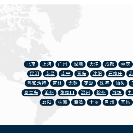
辽宁省锦州市古塔区中央大街浪琴售
辽宁省辽阳市白塔区新运大街浪琴售
辽宁省盘锦市兴隆台区石油大街浪琴
辽宁省铁岭市银州区南马路浪琴售后
辽宁省营口市站前区市府路与渤海大
辽宁省沈阳市沈河区中街路137号亨
辽宁省沈阳市沈河区中街路83号亨
北京市朝阳区建国门外大街甲6号华熙
北京
上海
广州
深圳
天津
成都
重庆
北京市东城区东长安街1号王府井东方
昆明
南昌
南宁
青岛
沈阳
石家庄
河北省保定市竞秀区朝阳北大街北国
呼和浩特
吉林
无锡
芜湖
珠海
汕头
内蒙古自治区阿拉善盟市左旗土尔扈
秦皇岛
沧州
张家口
温州
徐州
潍坊
九
内蒙古自治区巴彦淖尔市临河区新华
内蒙古自治区包头市青山区幸福路甲
襄阳
株洲
湘潭
十堰
荆州
宜昌
内蒙古自治区赤峰市红山区哈达街浪
内蒙古自治区鄂尔多斯市东胜区伊金
内蒙古自治区呼伦贝尔市海拉尔区中