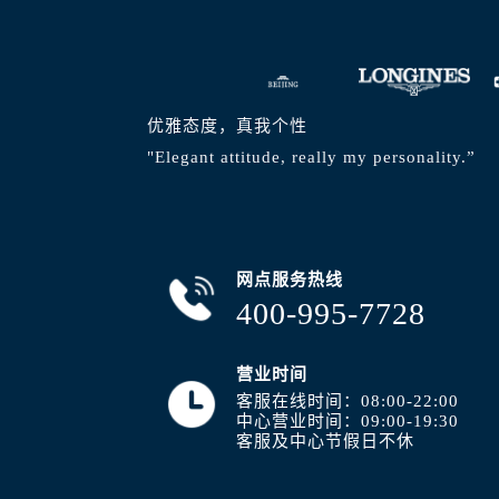
内蒙古自治区通辽市科尔沁区明仁大
内蒙古自治区乌海市海勃湾区人民南
内蒙古自治区乌兰察布市集宁区恩和
内蒙古自治区锡林郭勒盟市锡林浩特
优雅态度，真我个性
内蒙古自治区兴安盟市乌兰浩特市兴
"Elegant attitude, really my personality.”
山西省大同市平城区迎宾街浪琴售后
山西省晋城市城区黄华街浪琴售后服
山西省晋中市榆次区顺城街浪琴售后
山西省临汾市尧都区解放路浪琴售后
网点服务热线
山西省吕梁市离石区永宁中路与建设
400-995-7728
山西省朔州市朔城区怡西路与鄯阳西
山西省忻州市忻府区和平东街与七一
营业时间
山西省阳泉市郊区平阳东街与新城大
客服在线时间：08:00-22:00
山西省运城市盐湖区河东街浪琴售后
中心营业时间：09:00-19:30
客服及中心节假日不休
山西省长治市潞州区英雄中路浪琴售
山西省太原市迎泽区迎泽街道解放路