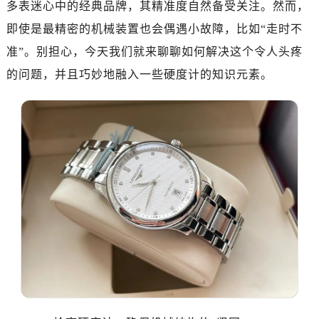
长沙市芙蓉区定王台街道建湘路393号世茂环球金融中心写字楼（芙蓉广场）10层13室（需提前预约）
多表迷心中的经典品牌，其精准度自然备受关注。然而，
郑州市二七区铭功路10号华润大厦写字楼29层2905室（需提前预约）
即使是最精密的机械装置也会偶遇小故障，比如“走时不
太原市迎泽区解放路15号亨得利名表服务中心（品牌授权店）3层整层（需提前预约）
准”。别担心，今天我们就来聊聊如何解决这个令人头疼
沈阳市沈河区中街路137号亨得利名表服务中心（品牌授权店）1层整层（需提前预约）
的问题，并且巧妙地融入一些硬度计的知识元素。
沈阳市沈河区中街路83号亨得利名表服务中心（品牌授权店）1层整层（需提前预约）
乌鲁木齐市天山区红山路26号时代广场（CCMALL）C座17层17-B（需提前预约）
温州市鹿城区锦绣路1067号置信广场10层1015室（需提前预约）
哈尔滨市道里区友谊西路600号富力中心T2座写字楼29层03室（需提前预约）
大连市中山区人民路15号国际金融大厦7层G室（需提前预约）
佛山市禅城区季华五路57号万科金融中心C座12层1205室（需提前预约）
东莞市东城街道鸿福东路1号民盈国贸中心T1写字楼9层907室（需提前预约）
无锡市梁溪区人民中路139号恒隆广场写字楼1座11层1104室（需提前预约）
南通市崇川区工农路57号圆融广场写字楼16层1603室（需提前预约）
苏州市苏州工业园区星港街199号苏州中心办公楼C座22层08室（需提前预约）
武汉市江汉区解放大道686号世界贸易大厦38层09室（需提前预约）
南宁市青秀区金湖路59号地王大厦12楼1224室（需提前预约）