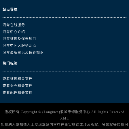
澳门特别行政区嘉模堂区官也街浪琴售后服务中心（需提前预约）
澳门省路氹城市金光大道浪琴售后服务中心（需提前预约）
站点导航
澳门特别行政区望德堂区塔石广场浪琴售后服务中心（需提前预约）
浪琴在线服务
福建省福州市鼓楼区五四路128-1号恒力城写字楼15层03室浪琴售后服务中心（需提前预约）
浪琴中心介绍
福建省厦门市思明区湖滨东路95号万象城华润大厦B座11层1104室浪琴售后服务中心（需提前预约）
浪琴维修及保养项目
广东省潮州市潮安区新风路与潮汕路交汇处浪琴售后服务中心（需提前预约）
浪琴中国区服务网点
广东省广州市天河区天河路230号万菱汇国际中心A塔7层704室浪琴售后服务中心（需提前预约）
浪琴最新资讯及保养知识
广东省广州市越秀区环市东路371-375号世界贸易中心大厦南塔15层1507室浪琴售后服务中心（需提前预约）
热门标签
广东省河源市源城区越王大道浪琴售后服务中心（需提前预约）
广东省惠州市惠城区江北文昌一路7号华贸大厦1座30层3005室浪琴售后服务中心（需提前预约）
查看维修相关文档
广东省江门市蓬江区广场西路浪琴售后服务中心（需提前预约）
查看保养相关文档
广东省揭阳市榕城进贤门步行街浪琴售后服务中心（需提前预约）
查看配件相关文档
广东省茂名市电白区水东街道迎宾大道浪琴售后服务中心（需提前预约）
广东省梅州市梅江区金燕大道浪琴售后服务中心（需提前预约）
版权所有 Copyright © (Longines)
浪琴维修服务中心
All Rights Reserved
广东省清远市清城区湖西路浪琴售后服务中心（需提前预约）
XML
广东省汕头市龙湖区长平路浪琴售后服务中心（需提前预约）
如权利人或知情人士发现本站内容存在事实错误或涉及版权、名誉权等侵权问