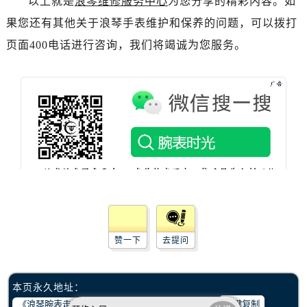
以上就是
浪琴维修服务中心
为您分享的精彩内容。如
辽宁省沈阳市沈河区中街路83号亨得利名表维修授权店1楼浪琴售后服务中心（需提前预约）
果您还有其他关于浪琴手表维护和保养的问题，可以拨打
北京市朝阳区建国门外大街甲6号华熙国际中心D座11层1102室浪琴售后服务中心（需提前预约）
北京市东城区东长安街1号王府井东方广场W3座6层602室浪琴售后服务中心（需提前预约）
页面400电话进行咨询，我们将竭诚为您服务。
河北省保定市竞秀区朝阳北大街北国先天下浪琴售后服务中心（需提前预约）
内蒙古自治区阿拉善盟市左旗土尔扈特大街浪琴售后服务中心（需提前预约）
内蒙古自治区巴彦淖尔市临河区新华街浪琴售后服务中心（需提前预约）
内蒙古自治区包头市青山区幸福路甲3号王府井百货名表维修浪琴售后服务中心（需提前预约）
内蒙古自治区赤峰市红山区哈达街浪琴售后服务中心（需提前预约）
内蒙古自治区鄂尔多斯市东胜区伊金霍洛街浪琴售后服务中心（需提前预约）
内蒙古自治区呼伦贝尔市海拉尔区中央街浪琴售后服务中心（需提前预约）
内蒙古自治区通辽市科尔沁区明仁大街浪琴售后服务中心（需提前预约）
内蒙古自治区乌海市海勃湾区人民南路浪琴售后服务中心（需提前预约）
内蒙古自治区乌兰察布市集宁区恩和大街浪琴售后服务中心（需提前预约）
赞一下
去提问
内蒙古自治区锡林郭勒盟市锡林浩特市光明街与额尔敦路交叉口浪琴售后服务中心（需提前预约）
内蒙古自治区兴安盟市乌兰浩特市兴安大街浪琴售后服务中心（需提前预约）
本页永久地址：
山西省大同市平城区迎宾街浪琴售后服务中心（需提前预约）
一键复制