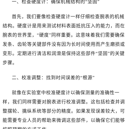
一、检查硬度计：确保机械结构的“坚固”
合肥市蜀山区潜山路111号万象城华润大厦B座12楼03室（需提前预约）
泉州市丰泽区宝洲路729号浦西万达中心写字楼A座7楼709室（需提前预约）
首先，我们要像检查硬度计一样仔细检查腕表的机械
青岛市南区山东路6号华润大厦B座22层04室（需提前预约）
结构。硬度计是用来测试材料表面抵抗压入的能力，而在
烟台市芝罘区胜利路139号万达金融中心A座907室（需提前预约）
长春市朝阳区西安大路727号中银大厦A座(旺进大厦)18层09室（需提前预约）
腕表的世界里，“硬度”同样重要。这意味着我们需要确保
贵阳市南明区都司高架桥路33号亨特国际金融中心14楼14D（需提前预约）
发条、齿轮等关键部件没有因为长时间使用而产生磨损或
昆明市盘龙区北京路928号同德昆明广场写字楼10层06室（需提前预约）
变形。定期进行清洁和润滑是保持这些部件“坚固”的关键
石家庄市长安区中山东路39号勒泰中心写字楼B座13层07室（需提前预约）
步骤。
西安市碑林区南关正街88号华侨城长安国际中心E座6楼10室（需提前预约）
海口市龙华区金贸东路5号海口华润大厦B座17层1707室（需提前预约）
二、校准调整：找到时间误差的“根源”
唐山市路南区新华东道100号万达广场写字楼A座10层1002室（需提前预约）
台州市椒江区东海大道1800号腾达中心东1幢20楼2002室（需提前预约）
就像在实验室中校准硬度计以确保测量的准确性一
内蒙古自治区呼和浩特市玉泉区大学西街70号华润万象城写字楼（鄂尔多斯大厦）23层2326室（需提前预约）
样，我们同样需要对腕表进行校准调整。这包括检查并调
甘肃省兰州市七里河区西津西路16号兰州中心写字楼21层2102室（需提前预约）
整摆轮、擒纵系统等部分的精度。如果发现误差较大，可
重庆市解放碑渝中区民权路28号英利国际金融中心写字楼20层01室（需提前预约）
能需要专业人员的帮助来微调这些部件，以确保它们能够
黑龙江省大庆市萨尔图区会战大街浪琴售后服务中心（需提前预约）