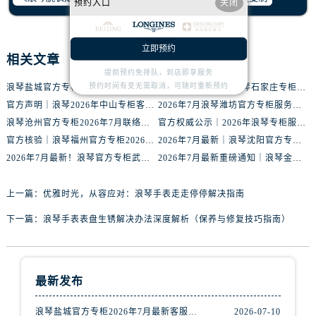
预约入口
关闭
山西省晋城市城区黄华街浪琴售后服务中心（需提前预约）
山西省晋中市榆次区顺城街浪琴售后服务中心（需提前预约）
山西省临汾市尧都区解放路浪琴售后服务中心（需提前预约）
立即预约
相关文章
山西省吕梁市离石区永宁中路与建设街交叉口浪琴售后服务中心（需提前预约）
提前预约免排队，到店即享服务
山西省朔州市朔城区怡西路与鄯阳西街交汇处浪琴售后服务中心（需提前预约）
预约时间有变无需取消，可随时重新预约
浪琴盐城官方专柜2026年7月最新客服热线通知，权威服务信息全收录
官方通告｜2026年浪琴石家庄专柜客户服务中心热线7月公示
山西省忻州市忻府区和平东街与七一南路交叉口浪琴售后服务中心（需提前预约）
官方声明｜浪琴2026年中山专柜客户服务热线7月更新（专柜名录公示）
2026年7月浪琴潍坊官方专柜服务指南｜客户服务热线+门店核验
山西省阳泉市郊区平阳东街与新城大道交叉口浪琴售后服务中心（需提前预约）
浪琴沧州官方专柜2026年7月联络热线｜客服服务指南+门店信息
官方权威公示｜2026年浪琴专柜服务网络焕新：中山区门店客服热线全核验
官方核验｜浪琴福州官方专柜2026年7月客户服务信息公告
2026年7月最新｜浪琴沈阳官方专柜服务电话+门店信息综合公示
山西省运城市盐湖区河东街浪琴售后服务中心（需提前预约）
2026年7月最新！浪琴官方专柜武汉客户服务电话+信息核验权威发布
2026年7月最新重磅通知｜浪琴金华官方专柜客户服务热线与门店攻略
山西省长治市潞州区英雄中路浪琴售后服务中心（需提前预约）
山西省太原市迎泽区迎泽街道解放路15号亨得利名表维修授权店3楼浪琴售后服务中心（需提前预约）
上一篇：
优雅时光，从容应对：浪琴手表走走停停解决指南
天津市和平区赤峰道136号天津国际金融中心26层2603室浪琴售后服务中心（需提前预约）
下一篇：
浪琴手表表盘生锈解决办法深度解析（保养与修复技巧指南）
安徽省安庆市迎江区人民路浪琴售后服务中心（需提前预约）
安徽省蚌埠市蚌山区淮河路浪琴售后服务中心（需提前预约）
安徽省亳州市谯城区魏武大道浪琴售后服务中心（需提前预约）
最新发布
安徽省池州市贵池区长江路浪琴售后服务中心（需提前预约）
安徽省滁州市琅琊区南谯北路浪琴售后服务中心（需提前预约）
浪琴盐城官方专柜2026年7月最新客服热线通知，权威服务信息全收录
2026-07-10