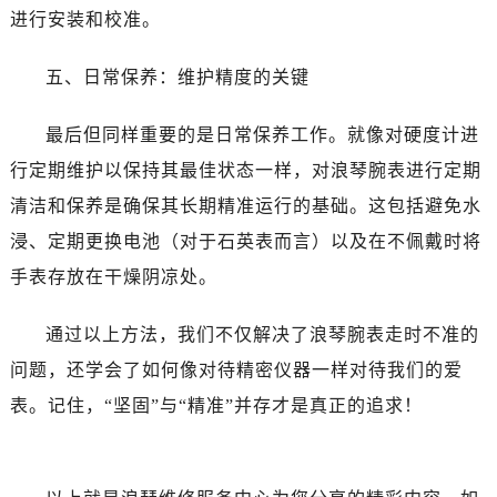
吉林省松原市宁江区五环大街浪琴售后服务中心（需提前预约）
进行安装和校准。
吉林省通化市东昌区环通乡江南大街浪琴售后服务中心（需提前预约）
吉林省延边市延吉市解放路浪琴售后服务中心（需提前预约）
五、日常保养：维护精度的关键
辽宁省鞍山市铁东区站前街浪琴售后服务中心（需提前预约）
辽宁省本溪市平山区胜利路浪琴售后服务中心（需提前预约）
最后但同样重要的是日常保养工作。就像对硬度计进
辽宁省朝阳市双塔区新华路浪琴售后服务中心（需提前预约）
行定期维护以保持其最佳状态一样，对浪琴腕表进行定期
辽宁省丹东市振兴区七经街浪琴售后服务中心（需提前预约）
清洁和保养是确保其长期精准运行的基础。这包括避免水
辽宁省抚顺市新抚区东一路浪琴售后服务中心（需提前预约）
浸、定期更换电池（对于石英表而言）以及在不佩戴时将
辽宁省阜新市海州区解放大街浪琴售后服务中心（需提前预约）
手表存放在干燥阴凉处。
辽宁省葫芦岛市连山区中央路浪琴售后服务中心（需提前预约）
辽宁省锦州市古塔区中央大街浪琴售后服务中心（需提前预约）
通过以上方法，我们不仅解决了浪琴腕表走时不准的
辽宁省辽阳市白塔区新运大街浪琴售后服务中心（需提前预约）
问题，还学会了如何像对待精密仪器一样对待我们的爱
辽宁省盘锦市兴隆台区石油大街浪琴售后服务中心（需提前预约）
表。记住，“坚固”与“精准”并存才是真正的追求！
辽宁省铁岭市银州区南马路浪琴售后服务中心（需提前预约）
辽宁省营口市站前区市府路与渤海大街交叉口浪琴售后服务中心（需提前预约）
辽宁省沈阳市沈河区中街路137号亨得利名表维修授权店1楼浪琴售后服务中心（需提前预约）