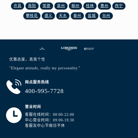
山东省淄博市张店区金晶大道浪琴售后服务中心（需提前预约）
许昌
南阳
常德
泉州
柳州
桂林
惠州
西宁
上海市黄浦区南京东路299号宏伊国际广场写字楼8层806室浪琴售后服务中心（需提前预约）
攀枝花
遵义
天水
泰州
盐城
台州
上海市徐汇区虹桥路3号港汇中心2座37层3705室浪琴售后服务中心（需提前预约）
浙江省杭州市上城区钱江路1366号华润大厦A座5层503-5室浪琴售后服务中心（需提前预约）
浙江省湖州市吴兴区劳动路浪琴售后服务中心（需提前预约）
浙江省嘉兴市南湖区广益路705号嘉兴世界贸易中心A座13层1304室浪琴售后服务中心（需提前预约）
浙江省金华市金东区东市南街777号金华万达广场4号楼22楼2209室浪琴售后服务中心（需提前预约）
优雅态度，真我个性
浙江省丽水市莲都区解放街浪琴售后服务中心（需提前预约）
"Elegant attitude, really my personality.”
浙江省宁波市江北区大闸南路500号来福士广场办公楼20层2009室浪琴售后服务中心（需提前预约）
浙江省衢州市柯城区上街浪琴售后服务中心（需提前预约）
网点服务热线
浙江省绍兴市越城区胜利东路379号世茂天际中心写字楼8层805室浪琴售后服务中心（需提前预约）
400-995-7728
浙江省舟山市定海区解放东路浪琴售后服务中心（需提前预约）
澳门特别行政区大堂区议事亭前地（新马路）浪琴售后服务中心（需提前预约）
营业时间
澳门特别行政区风顺堂区南湾大马路浪琴售后服务中心（需提前预约）
客服在线时间：08:00-22:00
中心营业时间：09:00-19:30
澳门特别行政区花地玛堂区关闸广场浪琴售后服务中心（需提前预约）
客服及中心节假日不休
澳门特别行政区花王堂区大三巴商圈浪琴售后服务中心（需提前预约）