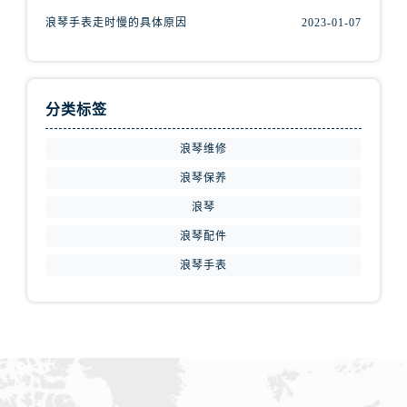
江苏省常州市新北区龙锦路1590号现代传媒中心5号楼10层1008室浪琴售后服务中心（需提前预约）
浪琴手表走时慢的具体原因
2023-01-07
江苏省淮安市清江浦区淮海北路浪琴售后服务中心（需提前预约）
江苏省连云港市海州区通灌北路浪琴售后服务中心（需提前预约）
江苏省南京市秦淮区中山南路1号南京中心22层22-C1-C3室浪琴售后服务中心（需提前预约）
江苏省宿迁市宿城区西湖路浪琴售后服务中心（需提前预约）
分类标签
江苏省泰州市海陵区永定东路399号置地商务中心东塔（华润万象城）17层1706室浪琴售后服务中心（需提前预约）
浪琴维修
江苏省徐州市鼓楼区淮海东路29号苏宁广场IFC国际金融中心35层3508室浪琴售后服务中心（需提前预约）
浪琴保养
江苏省盐城市盐都区世纪大道5号盐城金融城写字楼1号楼16层1604室浪琴售后服务中心（需提前预约）
浪琴
江苏省扬州市邗江区国展路29号星耀天地写字楼1号楼18层1803室浪琴售后服务中心（需提前预约）
江苏省镇江市京口区中山东路浪琴售后服务中心（需提前预约）
浪琴配件
江西省抚州市临川区赣东大道浪琴售后服务中心（需提前预约）
浪琴手表
江西省赣州市章贡区文清路浪琴售后服务中心（需提前预约）
江西省吉安市吉州区井冈山大道浪琴售后服务中心（需提前预约）
江西省景德镇市珠山区珠山中路浪琴售后服务中心（需提前预约）
江西省九江市浔阳区浔阳路浪琴售后服务中心（需提前预约）
江西省南昌市红谷滩新区红谷中大道998号绿地双子塔（中央广场）A1座办公楼14层1407室浪琴售后服务中心（需提前预约）