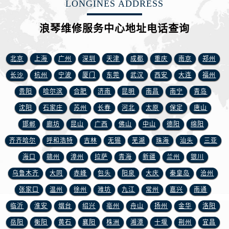
LONGINES ADDRESS
江西省萍乡市安源区萍安北大道与康庄路交叉口浪琴售后服务中心（需提前预约）
江西省上饶市信州区滨江西路浪琴售后服务中心（需提前预约）
浪琴维修服务中心地址电话查询
江西省新余市渝水区北湖西路浪琴售后服务中心（需提前预约）
江西省宜春市袁州区中山中路浪琴售后服务中心（需提前预约）
北京
上海
广州
深圳
天津
成都
重庆
南京
郑州
江西省鹰潭市月湖区胜利东路浪琴售后服务中心（需提前预约）
山东省德州市德城区东风中路浪琴售后服务中心（需提前预约）
长沙
杭州
宁波
厦门
东莞
武汉
西安
大连
福州
山东省东营市东营区济南路浪琴售后服务中心（需提前预约）
贵阳
哈尔滨
合肥
济南
昆明
南昌
南宁
青岛
山东省济南市历下区经十路11111号华润中心写字楼（万象城）15层1508室浪琴售后服务中心（需提前预约）
沈阳
石家庄
苏州
长春
河北
太原
保定
唐山
山东省济宁市任城区太白楼路浪琴售后服务中心（需提前预约）
邯郸
廊坊
昆山
广西
佛山
中山
德阳
绵阳
山东省莱芜市文化南路8号银座商城名表维修一楼名表维修浪琴售后服务中心（需提前预约）
齐齐哈尔
呼和浩特
吉林
无锡
芜湖
珠海
汕头
三亚
山东省临沂市兰山区解放路浪琴售后服务中心（需提前预约）
海口
赣州
漳州
拉萨
青海
新疆
兰州
银川
山东省日照市东港区烟台路浪琴售后服务中心（需提前预约）
乌鲁木齐
大同
赤峰
包头
阳泉
大庆
秦皇岛
沧州
山东省泰安市泰山区财源街道泰山大街浪琴售后服务中心（需提前预约）
山东省威海市环翠区新威海路89号振华商厦一楼名表维修浪琴售后服务中心（需提前预约）
张家口
温州
徐州
潍坊
九江
常州
嘉兴
南通
山东省潍坊市奎文区东风东街浪琴售后服务中心（需提前预约）
临沂
淮安
烟台
绍兴
亳州
舟山
扬州
金华
洛阳
山东省枣庄市滕州市北辛路与善国路交叉口浪琴售后服务中心（需提前预约）
岳阳
衡阳
黄石
襄阳
株洲
湘潭
十堰
荆州
宜昌