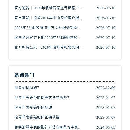
安徽省阜阳市颍州区颍州北路浪琴售后服务中心（需提前预约）
官方通告｜2026年浪琴石家庄专柜客户服务中心热线7月公示
2026-07-10
安徽省淮北市相山区淮海路浪琴售后服务中心（需提前预约）
安徽省淮南市田家庵区国庆中路浪琴售后服务中心（需提前预约）
官方声明｜浪琴2026年中山专柜客户服务热线7月更新（专柜名录公示）
2026-07-10
安徽省黄山市屯溪区黄山西路浪琴售后服务中心（需提前预约）
2026年7月浪琴潍坊官方专柜服务指南｜客户服务热线+门店核验
2026-07-10
安徽省六安市金安区解放中路浪琴售后服务中心（需提前预约）
浪琴沧州官方专柜2026年7月联络热线｜客服服务指南+门店信息
2026-07-10
安徽省马鞍山市雨山区湖南西路浪琴售后服务中心（需提前预约）
官方权威公示｜2026年浪琴专柜服务网络焕新：中山区门店客服热线全核验
2026-07-10
安徽省宿州市埇桥区人民中路浪琴售后服务中心（需提前预约）
安徽省铜陵市铜官区石城大道浪琴售后服务中心（需提前预约）
安徽省芜湖市镜湖区中山路步行街浪琴售后服务中心（需提前预约）
安徽省宣城市宣州区叠嶂西路浪琴售后服务中心（需提前预约）
站点热门
福建省龙岩市新罗区九一南路浪琴售后服务中心（需提前预约）
浪琴如何消磁？
2022-12-09
福建省南平市建阳区人民西路浪琴售后服务中心（需提前预约）
浪琴手表表带的保养方法有哪些？
2023-01-07
福建省宁德市蕉城区天湖东路浪琴售后服务中心（需提前预约）
福建省莆田市城厢区霞林街道荔华东大道浪琴售后服务中心（需提前预约）
浪琴手表受磁如何处理
2023-01-07
福建省三明市三元区东乾二路浪琴售后服务中心（需提前预约）
浪琴手表受磁如何正确消磁
2023-01-07
福建省漳州市龙文区步港路浪琴售后服务中心（需提前预约）
更换浪琴手表的指针方法有哪些?(手表指针的种类?)
2024-03-03