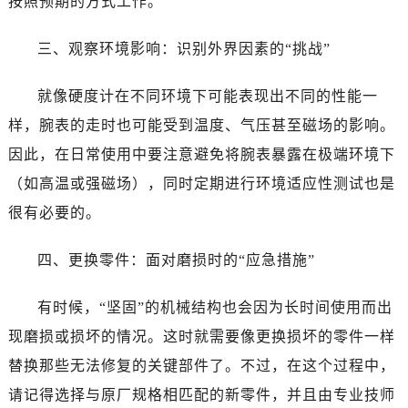
按照预期的方式工作。
黑龙江省鹤岗市向阳区红军路浪琴售后服务中心（需提前预约）
黑龙江省黑河市爱辉区中央街浪琴售后服务中心（需提前预约）
三、观察环境影响：识别外界因素的“挑战”
黑龙江省鸡西市鸡冠区红军路浪琴售后服务中心（需提前预约）
黑龙江省佳木斯市向阳区长安路浪琴售后服务中心（需提前预约）
就像硬度计在不同环境下可能表现出不同的性能一
黑龙江省牡丹江市东安区太平路浪琴售后服务中心（需提前预约）
样，腕表的走时也可能受到温度、气压甚至磁场的影响。
黑龙江省七台河市桃山区大同街浪琴售后服务中心（需提前预约）
因此，在日常使用中要注意避免将腕表暴露在极端环境下
黑龙江省齐齐哈尔市龙沙区龙华路浪琴售后服务中心（需提前预约）
（如高温或强磁场），同时定期进行环境适应性测试也是
黑龙江省双鸭山市尖山区新兴大街浪琴售后服务中心（需提前预约）
黑龙江省绥化市北林区新华街与康庄路交叉口浪琴售后服务中心（需提前预约）
很有必要的。
黑龙江省伊春市伊美区通河路浪琴售后服务中心（需提前预约）
四、更换零件：面对磨损时的“应急措施”
吉林省白城市洮北区明仁南街浪琴售后服务中心（需提前预约）
吉林省白山市浑江区浑江大街浪琴售后服务中心（需提前预约）
有时候，“坚固”的机械结构也会因为长时间使用而出
吉林省吉林市船营区河南街浪琴售后服务中心（需提前预约）
现磨损或损坏的情况。这时就需要像更换损坏的零件一样
吉林省辽源市龙山区人民大街浪琴售后服务中心（需提前预约）
吉林省梅河口市新华街道梅河大街浪琴售后服务中心（需提前预约）
替换那些无法修复的关键部件了。不过，在这个过程中，
吉林省四平市铁东区紫气大路与南九经街交汇处浪琴售后服务中心（需提前预约）
请记得选择与原厂规格相匹配的新零件，并且由专业技师