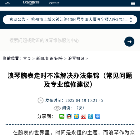
泰州市海陵区永定东路399号置地商务中心东塔写字楼（华润万象城）17层1706室（需提前预约）

宁波市江北区大闸南路500号来福士广场办公楼20层2009室（需提前预约）
▲
杭州市上城区钱江路1366号华润大厦写字楼A座5层503-5室（需提前预约）
官网公告>
▼
金华市金东区东市南街777号金华万达广场写字楼4号楼22层2209室（需提前预约）
绍兴市越城区胜利东路379号世茂天际中心写字楼8层805室（需提前预约）
嘉兴市南湖区广益路705号嘉兴世界贸易中心写字楼A座13层1304室（需提前预约）
南昌市红谷滩新区红谷中大道998号绿地双子塔（中央广场）A1座办公楼14层07室（需提前预约）
当前位置：
首页
>
新闻/知识/问答
>
浪琴知识
>
济南市历下区经十路11111号华润中心写字楼（万象城）15层1508室（需提前预约）
广州市天河区天河路230号万菱汇国际中心写字楼A塔7层704室（需提前预约）
浪琴腕表走时不准解决办法集锦（常见问题
广州市越秀区环市东路371-375号世界贸易中心大厦南塔写字楼15层07室（需提前预约）
及专业维修建议）
深圳市罗湖区深南东路5001号华润大厦写字楼17层1701室（需提前预约）
惠州市惠城区江北文昌一路7号华贸大厦写字楼1座30层05室（需提前预约）
发布时间：2025-04-19 10:21:45
厦门市思明区湖滨东路95号华润大厦写字楼B座11层1104室（需提前预约）
阅读：（
次）
福州市鼓楼区五四路128-1号恒力城写字楼15层03室（需提前预约）
分享到：
成都市锦江区人民东路6号SAC东原中心写字楼24层2406B室（需提前预约）
在腕表的世界里，时间是永恒的主题，而浪琴作为众
重庆市江北区观音桥步行街2号融恒时代广场写字楼9层902室（需提前预约）