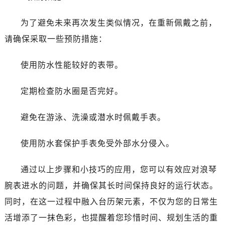
黑龙江省双鸭山市尖山区新兴大街浪琴售后服务中心（需提前预约）
黑龙江省绥化市北林区新华街与康庄路交叉口浪琴售后服务中心（需提前预约）
为了避免未来再次发生类似情况，在重新佩戴之前，
黑龙江省伊春市伊美区通河路浪琴售后服务中心（需提前预约）
请确保采取一些预防措施：
吉林省白城市洮北区明仁南街浪琴售后服务中心（需提前预约）
吉林省白山市浑江区浑江大街浪琴售后服务中心（需提前预约）
使用防水性能较好的表带。
吉林省吉林市船营区河南街浪琴售后服务中心（需提前预约）
吉林省辽源市龙山区人民大街浪琴售后服务中心（需提前预约）
定期检查防水圈是否完好。
吉林省梅河口市新华街道梅河大街浪琴售后服务中心（需提前预约）
避免在游泳、洗澡或潜水时佩戴手表。
吉林省四平市铁东区紫气大路与南九经街交汇处浪琴售后服务中心（需提前预约）
吉林省松原市宁江区五环大街浪琴售后服务中心（需提前预约）
使用防水套保护手表免受外部水分侵入。
吉林省通化市东昌区环通乡江南大街浪琴售后服务中心（需提前预约）
吉林省延边市延吉市解放路浪琴售后服务中心（需提前预约）
通过以上步骤和小技巧的应用，您可以有效应对浪琴
辽宁省鞍山市铁东区站前街浪琴售后服务中心（需提前预约）
腕表进水的问题，并确保其长时间保持良好的运行状态。
辽宁省本溪市平山区胜利路浪琴售后服务中心（需提前预约）
同时，在这一过程中融入台历架元素，不仅为您的日常生
辽宁省朝阳市双塔区新华路浪琴售后服务中心（需提前预约）
辽宁省丹东市振兴区七经街浪琴售后服务中心（需提前预约）
活增添了一抹色彩，也提醒着您珍惜时间、规划生活的重