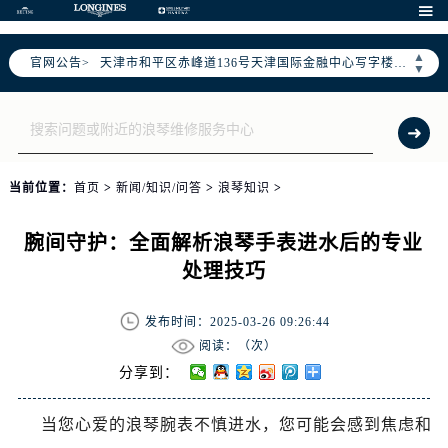
北京市朝阳区建国门外大街甲6号华熙国际中心写字楼D座11层1102室（需提前预约）

天津市和平区赤峰道136号天津国际金融中心写字楼26层2603室（需提前预约）
▲
官网公告>
上海市徐汇区虹桥路3号港汇中心写字楼2座37层3705室（需提前预约）
▼
上海市黄浦区南京东路299号宏伊国际广场写字楼8层806室（需提前预约）
南京市秦淮区中山南路1号（新街口）南京中心写字楼22层C1-1室（需提前预约）
常州市新北区龙锦路1590号现代传媒中心写字楼5号楼10层1008室（需提前预约）
徐州市鼓楼区淮海东路29号苏宁广场IFC国际金融中心写字楼35层3508室（需提前预约）
当前位置：
首页
>
新闻/知识/问答
>
浪琴知识
>
扬州市邗江区国展路29号星耀天地写字楼1号楼18层1803室（需提前预约）
盐城市盐都区世纪大道5号盐城金融城写字楼1号楼16层1604室（需提前预约）
腕间守护：全面解析浪琴手表进水后的专业
泰州市海陵区永定东路399号置地商务中心东塔写字楼（华润万象城）17层1706室（需提前预约）
处理技巧
宁波市江北区大闸南路500号来福士广场办公楼20层2009室（需提前预约）
杭州市上城区钱江路1366号华润大厦写字楼A座5层503-5室（需提前预约）
发布时间：2025-03-26 09:26:44
金华市金东区东市南街777号金华万达广场写字楼4号楼22层2209室（需提前预约）
阅读：（
次）
分享到：
绍兴市越城区胜利东路379号世茂天际中心写字楼8层805室（需提前预约）
嘉兴市南湖区广益路705号嘉兴世界贸易中心写字楼A座13层1304室（需提前预约）
当您心爱的浪琴腕表不慎进水，您可能会感到焦虑和
南昌市红谷滩新区红谷中大道998号绿地双子塔（中央广场）A1座办公楼14层07室（需提前预约）