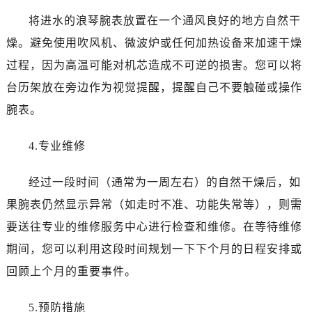
石家庄市长安区中山东路39号勒泰中心写字楼B座13层07室（需提前预约）
将进水的浪琴腕表放置在一个通风良好的地方自然干
西安市碑林区南关正街88号华侨城长安国际中心E座6楼10室（需提前预约）
燥。避免使用吹风机、微波炉或任何加热设备来加速干燥
海口市龙华区金贸东路5号海口华润大厦B座17层1707室（需提前预约）
过程，因为高温可能对机芯造成不可逆的损害。您可以将
唐山市路南区新华东道100号万达广场写字楼A座10层1002室（需提前预约）
台州市椒江区东海大道1800号腾达中心东1幢20楼2002室（需提前预约）
台历架放在旁边作为视觉提醒，提醒自己不要触碰或操作
内蒙古自治区呼和浩特市玉泉区大学西街70号华润万象城写字楼（鄂尔多斯大厦）23层2326室（需提前预约）
腕表。
甘肃省兰州市七里河区西津西路16号兰州中心写字楼21层2102室（需提前预约）
重庆市解放碑渝中区民权路28号英利国际金融中心写字楼20层01室（需提前预约）
4.专业维修
黑龙江省大庆市萨尔图区会战大街浪琴售后服务中心（需提前预约）
经过一段时间（通常为一周左右）的自然干燥后，如
黑龙江省鹤岗市向阳区红军路浪琴售后服务中心（需提前预约）
黑龙江省黑河市爱辉区中央街浪琴售后服务中心（需提前预约）
果腕表仍然显示异常（如走时不准、功能失常等），则需
黑龙江省鸡西市鸡冠区红军路浪琴售后服务中心（需提前预约）
要送往专业的维修服务中心进行检查和维修。在等待维修
黑龙江省佳木斯市向阳区长安路浪琴售后服务中心（需提前预约）
期间，您可以利用这段时间规划一下下个月的日程安排或
黑龙江省牡丹江市东安区太平路浪琴售后服务中心（需提前预约）
回顾上个月的重要事件。
黑龙江省七台河市桃山区大同街浪琴售后服务中心（需提前预约）
黑龙江省齐齐哈尔市龙沙区龙华路浪琴售后服务中心（需提前预约）
5.预防措施