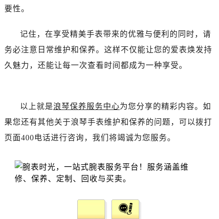
辽宁省抚顺市新抚区东一路浪琴售后服务中心（需提前预约）
要性。
辽宁省阜新市海州区解放大街浪琴售后服务中心（需提前预约）
辽宁省葫芦岛市连山区中央路浪琴售后服务中心（需提前预约）
记住，在享受精美手表带来的优雅与便利的同时，请
辽宁省锦州市古塔区中央大街浪琴售后服务中心（需提前预约）
务必注意日常维护和保养。这样不仅能让您的爱表焕发持
辽宁省辽阳市白塔区新运大街浪琴售后服务中心（需提前预约）
久魅力，还能让每一次查看时间都成为一种享受。
辽宁省盘锦市兴隆台区石油大街浪琴售后服务中心（需提前预约）
辽宁省铁岭市银州区南马路浪琴售后服务中心（需提前预约）
辽宁省营口市站前区市府路与渤海大街交叉口浪琴售后服务中心（需提前预约）
以上就是
浪琴保养服务中心
为您分享的精彩内容。如
辽宁省沈阳市沈河区中街路137号亨得利名表维修授权店1楼浪琴售后服务中心（需提前预约）
果您还有其他关于浪琴手表维护和保养的问题，可以拨打
辽宁省沈阳市沈河区中街路83号亨得利名表维修授权店1楼浪琴售后服务中心（需提前预约）
页面400电话进行咨询，我们将竭诚为您服务。
北京市朝阳区建国门外大街甲6号华熙国际中心D座11层1102室浪琴售后服务中心（需提前预约）
北京市东城区东长安街1号王府井东方广场W3座6层602室浪琴售后服务中心（需提前预约）
河北省保定市竞秀区朝阳北大街北国先天下浪琴售后服务中心（需提前预约）
内蒙古自治区阿拉善盟市左旗土尔扈特大街浪琴售后服务中心（需提前预约）
内蒙古自治区巴彦淖尔市临河区新华街浪琴售后服务中心（需提前预约）
内蒙古自治区包头市青山区幸福路甲3号王府井百货名表维修浪琴售后服务中心（需提前预约）