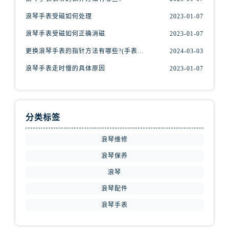
安徽省铜陵市铜官区石城大道浪琴售后服务中心（需提前预约）
浪琴手表受磁如何处理
2023-01-07
安徽省芜湖市镜湖区中山路步行街浪琴售后服务中心（需提前预约）
安徽省宣城市宣州区叠嶂西路浪琴售后服务中心（需提前预约）
浪琴手表受磁如何正确消磁
2023-01-07
福建省龙岩市新罗区九一南路浪琴售后服务中心（需提前预约）
更换浪琴手表的指针方法有哪些?(手表指针的种类?)
2024-03-03
福建省南平市建阳区人民西路浪琴售后服务中心（需提前预约）
浪琴手表走时慢的具体原因
2023-01-07
福建省宁德市蕉城区天湖东路浪琴售后服务中心（需提前预约）
福建省莆田市城厢区霞林街道荔华东大道浪琴售后服务中心（需提前预约）
福建省三明市三元区东乾二路浪琴售后服务中心（需提前预约）
分类标签
福建省漳州市龙文区步港路浪琴售后服务中心（需提前预约）
江苏省常州市新北区龙锦路1590号现代传媒中心5号楼10层1008室浪琴售后服务中心（需提前预约）
浪琴维修
江苏省淮安市清江浦区淮海北路浪琴售后服务中心（需提前预约）
浪琴保养
江苏省连云港市海州区通灌北路浪琴售后服务中心（需提前预约）
浪琴
江苏省南京市秦淮区中山南路1号南京中心22层22-C1-C3室浪琴售后服务中心（需提前预约）
浪琴配件
江苏省宿迁市宿城区西湖路浪琴售后服务中心（需提前预约）
江苏省泰州市海陵区永定东路399号置地商务中心东塔（华润万象城）17层1706室浪琴售后服务中心（需提前预约）
浪琴手表
江苏省徐州市鼓楼区淮海东路29号苏宁广场IFC国际金融中心35层3508室浪琴售后服务中心（需提前预约）