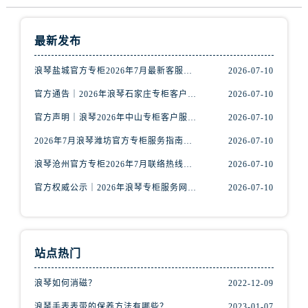
山西省运城市盐湖区河东街浪琴售后服务中心（需提前预约）
山西省长治市潞州区英雄中路浪琴售后服务中心（需提前预约）
最新发布
山西省太原市迎泽区迎泽街道解放路15号亨得利名表维修授权店3楼浪琴售后服务中心（需提前预约）
天津市和平区赤峰道136号天津国际金融中心26层2603室浪琴售后服务中心（需提前预约）
浪琴盐城官方专柜2026年7月最新客服热线通知，权威服务信息全收录
2026-07-10
安徽省安庆市迎江区人民路浪琴售后服务中心（需提前预约）
官方通告｜2026年浪琴石家庄专柜客户服务中心热线7月公示
2026-07-10
安徽省蚌埠市蚌山区淮河路浪琴售后服务中心（需提前预约）
官方声明｜浪琴2026年中山专柜客户服务热线7月更新（专柜名录公示）
2026-07-10
安徽省亳州市谯城区魏武大道浪琴售后服务中心（需提前预约）
安徽省池州市贵池区长江路浪琴售后服务中心（需提前预约）
2026年7月浪琴潍坊官方专柜服务指南｜客户服务热线+门店核验
2026-07-10
安徽省滁州市琅琊区南谯北路浪琴售后服务中心（需提前预约）
浪琴沧州官方专柜2026年7月联络热线｜客服服务指南+门店信息
2026-07-10
安徽省阜阳市颍州区颍州北路浪琴售后服务中心（需提前预约）
官方权威公示｜2026年浪琴专柜服务网络焕新：中山区门店客服热线全核验
2026-07-10
安徽省淮北市相山区淮海路浪琴售后服务中心（需提前预约）
安徽省淮南市田家庵区国庆中路浪琴售后服务中心（需提前预约）
安徽省黄山市屯溪区黄山西路浪琴售后服务中心（需提前预约）
站点热门
安徽省六安市金安区解放中路浪琴售后服务中心（需提前预约）
安徽省马鞍山市雨山区湖南西路浪琴售后服务中心（需提前预约）
浪琴如何消磁？
2022-12-09
安徽省宿州市埇桥区人民中路浪琴售后服务中心（需提前预约）
浪琴手表表带的保养方法有哪些？
2023-01-07