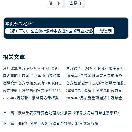
内蒙古自治区赤峰市红山区哈达街浪琴售后服务中心（需提前预约）
赞一下
去提问
内蒙古自治区鄂尔多斯市东胜区伊金霍洛街浪琴售后服务中心（需提前预约）
内蒙古自治区呼伦贝尔市海拉尔区中央街浪琴售后服务中心（需提前预约）
本页永久地址：
内蒙古自治区通辽市科尔沁区明仁大街浪琴售后服务中心（需提前预约）
一键复制
内蒙古自治区乌海市海勃湾区人民南路浪琴售后服务中心（需提前预约）
内蒙古自治区乌兰察布市集宁区恩和大街浪琴售后服务中心（需提前预约）
内蒙古自治区锡林郭勒盟市锡林浩特市光明街与额尔敦路交叉口浪琴售后服务中心（需提前预约）
相关文章
内蒙古自治区兴安盟市乌兰浩特市兴安大街浪琴售后服务中心（需提前预约）
山西省大同市平城区迎宾街浪琴售后服务中心（需提前预约）
浪琴盐城官方专柜2026年7月最新客服热线通知，权威服务信息全收录
官方通告｜2026年浪琴石家庄专柜客户服务中心热线7月公示
官方声明｜浪琴2026年中山专柜客户服务热线7月更新（专柜名录公示）
2026年7月浪琴潍坊官方专柜服务指南｜客户服务热线+门店核验
山西省晋城市城区黄华街浪琴售后服务中心（需提前预约）
浪琴沧州官方专柜2026年7月联络热线｜客服服务指南+门店信息
官方权威公示｜2026年浪琴专柜服务网络焕新：中山区门店客服热线全核验
山西省晋中市榆次区顺城街浪琴售后服务中心（需提前预约）
官方核验｜浪琴福州官方专柜2026年7月客户服务信息公告
2026年7月最新｜浪琴沈阳官方专柜服务电话+门店信息综合公示
山西省临汾市尧都区解放路浪琴售后服务中心（需提前预约）
2026年7月最新！浪琴官方专柜武汉客户服务电话+信息核验权威发布
2026年7月最新重磅通知｜浪琴金华官方专柜客户服务热线与门店攻略
山西省吕梁市离石区永宁中路与建设街交叉口浪琴售后服务中心（需提前预约）
山西省朔州市朔城区怡西路与鄯阳西街交汇处浪琴售后服务中心（需提前预约）
上一篇：
浪琴手表表针变色处理办法推荐（保养技巧与日常注意事项）
山西省忻州市忻府区和平东街与七一南路交叉口浪琴售后服务中心（需提前预约）
下一篇：
揭秘！浪琴手表划痕修复全攻略，轻松恢复原貌
山西省阳泉市郊区平阳东街与新城大道交叉口浪琴售后服务中心（需提前预约）