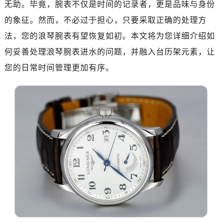
无助。毕竟，腕表不仅是时间的记录者，更是品味与身份
济南市历下区经十路11111号华润中心写字楼（万象城）15层1508室（需提前预约）
广州市天河区天河路230号万菱汇国际中心写字楼A塔7层704室（需提前预约）
的象征。然而，不必过于担心，只要采取正确的处理方
广州市越秀区环市东路371-375号世界贸易中心大厦南塔写字楼15层07室（需提前预约）
法，您的浪琴腕表有望恢复如初。本文将为您详细介绍如
深圳市罗湖区深南东路5001号华润大厦写字楼17层1701室（需提前预约）
何妥善处理浪琴腕表进水的问题，并融入台历架元素，让
惠州市惠城区江北文昌一路7号华贸大厦写字楼1座30层05室（需提前预约）
您的日常时间管理更加有序。
厦门市思明区湖滨东路95号华润大厦写字楼B座11层1104室（需提前预约）
福州市鼓楼区五四路128-1号恒力城写字楼15层03室（需提前预约）
成都市锦江区人民东路6号SAC东原中心写字楼24层2406B室（需提前预约）
重庆市江北区观音桥步行街2号融恒时代广场写字楼9层902室（需提前预约）
长沙市芙蓉区定王台街道建湘路393号世茂环球金融中心写字楼（芙蓉广场）10层13室（需提前预约）
郑州市二七区铭功路10号华润大厦写字楼29层2905室（需提前预约）
太原市迎泽区解放路15号亨得利名表服务中心（品牌授权店）3层整层（需提前预约）
沈阳市沈河区中街路137号亨得利名表服务中心（品牌授权店）1层整层（需提前预约）
沈阳市沈河区中街路83号亨得利名表服务中心（品牌授权店）1层整层（需提前预约）
乌鲁木齐市天山区红山路26号时代广场（CCMALL）C座17层17-B（需提前预约）
温州市鹿城区锦绣路1067号置信广场10层1015室（需提前预约）