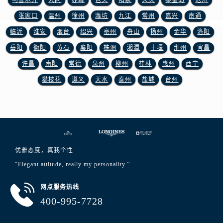
乌鲁木齐
大同
赤峰
包头
阳泉
大庆
秦皇岛
沧州
山东省济南市历下区经十路11111号华润中心写字楼（万象城）15层1508室浪琴售后服务中心（需提前预约）
张家口
温州
徐州
潍坊
九江
常州
嘉兴
南通
山东省济宁市任城区太白楼路浪琴售后服务中心（需提前预约）
临沂
淮安
烟台
绍兴
亳州
舟山
扬州
金华
洛阳
山东省莱芜市文化南路8号银座商城名表维修一楼名表维修浪琴售后服务中心（需提前预约）
山东省临沂市兰山区解放路浪琴售后服务中心（需提前预约）
岳阳
衡阳
黄石
襄阳
株洲
湘潭
十堰
荆州
宜昌
山东省日照市东港区烟台路浪琴售后服务中心（需提前预约）
许昌
南阳
常德
泉州
柳州
桂林
惠州
西宁
山东省泰安市泰山区财源街道泰山大街浪琴售后服务中心（需提前预约）
攀枝花
遵义
天水
泰州
盐城
台州
山东省威海市环翠区新威海路89号振华商厦一楼名表维修浪琴售后服务中心（需提前预约）
山东省潍坊市奎文区东风东街浪琴售后服务中心（需提前预约）
山东省枣庄市滕州市北辛路与善国路交叉口浪琴售后服务中心（需提前预约）
山东省淄博市张店区金晶大道浪琴售后服务中心（需提前预约）
上海市黄浦区南京东路299号宏伊国际广场写字楼8层806室浪琴售后服务中心（需提前预约）
优雅态度，真我个性
上海市徐汇区虹桥路3号港汇中心2座37层3705室浪琴售后服务中心（需提前预约）
"Elegant attitude, really my personality.”
浙江省杭州市上城区钱江路1366号华润大厦A座5层503-5室浪琴售后服务中心（需提前预约）
浙江省湖州市吴兴区劳动路浪琴售后服务中心（需提前预约）
网点服务热线
400-995-7728
浙江省嘉兴市南湖区广益路705号嘉兴世界贸易中心A座13层1304室浪琴售后服务中心（需提前预约）
浙江省金华市金东区东市南街777号金华万达广场4号楼22楼2209室浪琴售后服务中心（需提前预约）