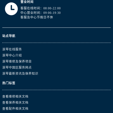
营业时间
浙江省丽水市莲都区解放街浪琴售后服务中心（需提前预约）
客服在线时间：08:00-22:00
浙江省宁波市江北区大闸南路500号来福士广场办公楼20层2009室浪琴售后服务中心（需提前预约）
中心营业时间：09:00-19:30
浙江省衢州市柯城区上街浪琴售后服务中心（需提前预约）
客服及中心节假日不休
浙江省绍兴市越城区胜利东路379号世茂天际中心写字楼8层805室浪琴售后服务中心（需提前预约）
浙江省舟山市定海区解放东路浪琴售后服务中心（需提前预约）
站点导航
澳门特别行政区大堂区议事亭前地（新马路）浪琴售后服务中心（需提前预约）
澳门特别行政区风顺堂区南湾大马路浪琴售后服务中心（需提前预约）
浪琴在线服务
澳门特别行政区花地玛堂区关闸广场浪琴售后服务中心（需提前预约）
浪琴中心介绍
澳门特别行政区花王堂区大三巴商圈浪琴售后服务中心（需提前预约）
浪琴维修及保养项目
澳门特别行政区嘉模堂区官也街浪琴售后服务中心（需提前预约）
浪琴中国区服务网点
澳门省路氹城市金光大道浪琴售后服务中心（需提前预约）
浪琴最新资讯及保养知识
澳门特别行政区望德堂区塔石广场浪琴售后服务中心（需提前预约）
热门标签
福建省福州市鼓楼区五四路128-1号恒力城写字楼15层03室浪琴售后服务中心（需提前预约）
福建省厦门市思明区湖滨东路95号万象城华润大厦B座11层1104室浪琴售后服务中心（需提前预约）
查看维修相关文档
广东省潮州市潮安区新风路与潮汕路交汇处浪琴售后服务中心（需提前预约）
查看保养相关文档
广东省广州市天河区天河路230号万菱汇国际中心A塔7层704室浪琴售后服务中心（需提前预约）
查看配件相关文档