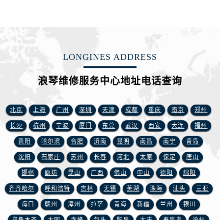
江苏省盐城市盐都区世纪大道5号盐城金融城写字楼1号楼16层1604室浪琴售后服务中心（需提前预约）
江苏省扬州市邗江区国展路29号星耀天地写字楼1号楼18层1803室浪琴售后服务中心（需提前预约）
江苏省镇江市京口区中山东路浪琴售后服务中心（需提前预约）
江西省抚州市临川区赣东大道浪琴售后服务中心（需提前预约）
LONGINES ADDRESS
江西省赣州市章贡区文清路浪琴售后服务中心（需提前预约）
江西省吉安市吉州区井冈山大道浪琴售后服务中心（需提前预约）
浪琴维修服务中心地址电话查询
江西省景德镇市珠山区珠山中路浪琴售后服务中心（需提前预约）
江西省九江市浔阳区浔阳路浪琴售后服务中心（需提前预约）
北京
上海
广州
深圳
天津
成都
重庆
南京
郑州
江西省南昌市红谷滩新区红谷中大道998号绿地双子塔（中央广场）A1座办公楼14层1407室浪琴售后服务中心（需提前预约）
长沙
杭州
宁波
厦门
东莞
武汉
西安
大连
福州
江西省萍乡市安源区萍安北大道与康庄路交叉口浪琴售后服务中心（需提前预约）
贵阳
哈尔滨
合肥
济南
昆明
南昌
南宁
青岛
江西省上饶市信州区滨江西路浪琴售后服务中心（需提前预约）
江西省新余市渝水区北湖西路浪琴售后服务中心（需提前预约）
沈阳
石家庄
苏州
长春
河北
太原
保定
唐山
江西省宜春市袁州区中山中路浪琴售后服务中心（需提前预约）
邯郸
廊坊
昆山
广西
佛山
中山
德阳
绵阳
江西省鹰潭市月湖区胜利东路浪琴售后服务中心（需提前预约）
齐齐哈尔
呼和浩特
吉林
无锡
芜湖
珠海
汕头
三亚
山东省德州市德城区东风中路浪琴售后服务中心（需提前预约）
海口
赣州
漳州
拉萨
青海
新疆
兰州
银川
山东省东营市东营区济南路浪琴售后服务中心（需提前预约）