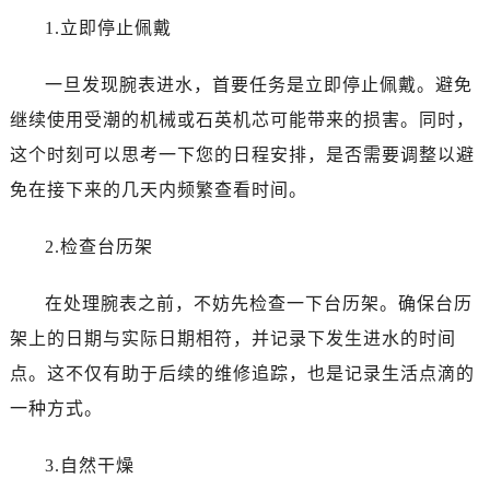
哈尔滨市道里区友谊西路600号富力中心T2座写字楼29层03室（需提前预约）
1.立即停止佩戴
大连市中山区人民路15号国际金融大厦7层G室（需提前预约）
佛山市禅城区季华五路57号万科金融中心C座12层1205室（需提前预约）
一旦发现腕表进水，首要任务是立即停止佩戴。避免
东莞市东城街道鸿福东路1号民盈国贸中心T1写字楼9层907室（需提前预约）
继续使用受潮的机械或石英机芯可能带来的损害。同时，
无锡市梁溪区人民中路139号恒隆广场写字楼1座11层1104室（需提前预约）
这个时刻可以思考一下您的日程安排，是否需要调整以避
南通市崇川区工农路57号圆融广场写字楼16层1603室（需提前预约）
免在接下来的几天内频繁查看时间。
苏州市苏州工业园区星港街199号苏州中心办公楼C座22层08室（需提前预约）
武汉市江汉区解放大道686号世界贸易大厦38层09室（需提前预约）
2.检查台历架
南宁市青秀区金湖路59号地王大厦12楼1224室（需提前预约）
合肥市蜀山区潜山路111号万象城华润大厦B座12楼03室（需提前预约）
在处理腕表之前，不妨先检查一下台历架。确保台历
泉州市丰泽区宝洲路729号浦西万达中心写字楼A座7楼709室（需提前预约）
架上的日期与实际日期相符，并记录下发生进水的时间
青岛市南区山东路6号华润大厦B座22层04室（需提前预约）
点。这不仅有助于后续的维修追踪，也是记录生活点滴的
烟台市芝罘区胜利路139号万达金融中心A座907室（需提前预约）
一种方式。
长春市朝阳区西安大路727号中银大厦A座(旺进大厦)18层09室（需提前预约）
贵阳市南明区都司高架桥路33号亨特国际金融中心14楼14D（需提前预约）
3.自然干燥
昆明市盘龙区北京路928号同德昆明广场写字楼10层06室（需提前预约）