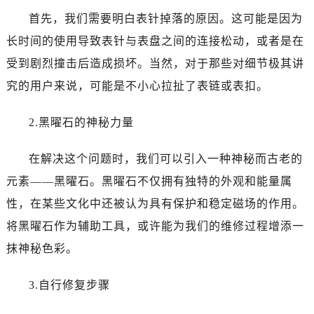
哈尔滨市道里区友谊西路600号富力中心T2座写字楼29层03室（需提前预约）
首先，我们需要明白表针掉落的原因。这可能是因为
大连市中山区人民路15号国际金融大厦7层G室（需提前预约）
长时间的使用导致表针与表盘之间的连接松动，或者是在
佛山市禅城区季华五路57号万科金融中心C座12层1205室（需提前预约）
受到剧烈撞击后造成损坏。当然，对于那些对细节极其讲
东莞市东城街道鸿福东路1号民盈国贸中心T1写字楼9层907室（需提前预约）
无锡市梁溪区人民中路139号恒隆广场写字楼1座11层1104室（需提前预约）
究的用户来说，可能是不小心拉扯了表链或表扣。
南通市崇川区工农路57号圆融广场写字楼16层1603室（需提前预约）
2.黑曜石的神秘力量
苏州市苏州工业园区星港街199号苏州中心办公楼C座22层08室（需提前预约）
武汉市江汉区解放大道686号世界贸易大厦38层09室（需提前预约）
在解决这个问题时，我们可以引入一种神秘而古老的
南宁市青秀区金湖路59号地王大厦12楼1224室（需提前预约）
元素——黑曜石。黑曜石不仅拥有独特的外观和能量属
合肥市蜀山区潜山路111号万象城华润大厦B座12楼03室（需提前预约）
泉州市丰泽区宝洲路729号浦西万达中心写字楼A座7楼709室（需提前预约）
性，在某些文化中还被认为具有保护和稳定磁场的作用。
青岛市南区山东路6号华润大厦B座22层04室（需提前预约）
将黑曜石作为辅助工具，或许能为我们的维修过程增添一
烟台市芝罘区胜利路139号万达金融中心A座907室（需提前预约）
抹神秘色彩。
长春市朝阳区西安大路727号中银大厦A座(旺进大厦)18层09室（需提前预约）
贵阳市南明区都司高架桥路33号亨特国际金融中心14楼14D（需提前预约）
3.自行修复步骤
昆明市盘龙区北京路928号同德昆明广场写字楼10层06室（需提前预约）