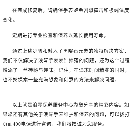
辽宁省抚顺市新抚区东一路浪琴售后服务中心（需提前预约）
在完成修复后，请确保手表避免剧烈撞击和极端温度
辽宁省阜新市海州区解放大街浪琴售后服务中心（需提前预约）
辽宁省葫芦岛市连山区中央路浪琴售后服务中心（需提前预约）
变化。
辽宁省锦州市古塔区中央大街浪琴售后服务中心（需提前预约）
定期进行专业检查和保养以延长使用寿命。
辽宁省辽阳市白塔区新运大街浪琴售后服务中心（需提前预约）
辽宁省盘锦市兴隆台区石油大街浪琴售后服务中心（需提前预约）
通过上述步骤和融入了黑曜石元素的独特解决方案，
辽宁省铁岭市银州区南马路浪琴售后服务中心（需提前预约）
我们不仅解决了浪琴手表表针掉落的问题，还为这个过程
辽宁省营口市站前区市府路与渤海大街交叉口浪琴售后服务中心（需提前预约）
辽宁省沈阳市沈河区中街路137号亨得利名表维修授权店1楼浪琴售后服务中心（需提前预约）
增添了一丝神秘与趣味。记住，在追求时间精准的同时，
辽宁省沈阳市沈河区中街路83号亨得利名表维修授权店1楼浪琴售后服务中心（需提前预约）
也不妨探索一些充满想象和创意的方法来解决问题。
北京市朝阳区建国门外大街甲6号华熙国际中心D座11层1102室浪琴售后服务中心（需提前预约）
北京市东城区东长安街1号王府井东方广场W3座6层602室浪琴售后服务中心（需提前预约）
河北省保定市竞秀区朝阳北大街北国先天下浪琴售后服务中心（需提前预约）
以上就是
浪琴保养服务中心
为您分享的精彩内容。如
内蒙古自治区阿拉善盟市左旗土尔扈特大街浪琴售后服务中心（需提前预约）
果您还有其他关于浪琴手表维护和保养的问题，可以拨打
内蒙古自治区巴彦淖尔市临河区新华街浪琴售后服务中心（需提前预约）
页面400电话进行咨询，我们将竭诚为您服务。
内蒙古自治区包头市青山区幸福路甲3号王府井百货名表维修浪琴售后服务中心（需提前预约）