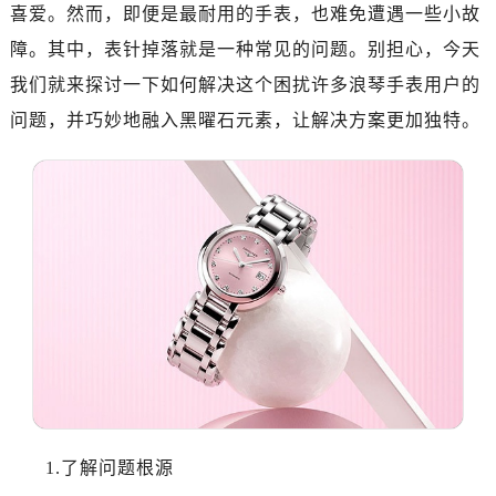
济南市历下区经十路11111号华润中心写字楼（万象城）15层1508室（需提前预约）
喜爱。然而，即便是最耐用的手表，也难免遭遇一些小故
广州市天河区天河路230号万菱汇国际中心写字楼A塔7层704室（需提前预约）
障。其中，表针掉落就是一种常见的问题。别担心，今天
广州市越秀区环市东路371-375号世界贸易中心大厦南塔写字楼15层07室（需提前预约）
我们就来探讨一下如何解决这个困扰许多浪琴手表用户的
深圳市罗湖区深南东路5001号华润大厦写字楼17层1701室（需提前预约）
问题，并巧妙地融入黑曜石元素，让解决方案更加独特。
惠州市惠城区江北文昌一路7号华贸大厦写字楼1座30层05室（需提前预约）
厦门市思明区湖滨东路95号华润大厦写字楼B座11层1104室（需提前预约）
福州市鼓楼区五四路128-1号恒力城写字楼15层03室（需提前预约）
成都市锦江区人民东路6号SAC东原中心写字楼24层2406B室（需提前预约）
重庆市江北区观音桥步行街2号融恒时代广场写字楼9层902室（需提前预约）
长沙市芙蓉区定王台街道建湘路393号世茂环球金融中心写字楼（芙蓉广场）10层13室（需提前预约）
郑州市二七区铭功路10号华润大厦写字楼29层2905室（需提前预约）
太原市迎泽区解放路15号亨得利名表服务中心（品牌授权店）3层整层（需提前预约）
沈阳市沈河区中街路137号亨得利名表服务中心（品牌授权店）1层整层（需提前预约）
沈阳市沈河区中街路83号亨得利名表服务中心（品牌授权店）1层整层（需提前预约）
乌鲁木齐市天山区红山路26号时代广场（CCMALL）C座17层17-B（需提前预约）
1.了解问题根源
温州市鹿城区锦绣路1067号置信广场10层1015室（需提前预约）