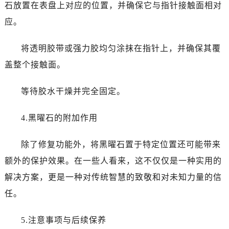
黑龙江省双鸭山市尖山区新兴大街浪琴售后服务中心（需提前预约）
石放置在表盘上对应的位置，并确保它与指针接触面相对
黑龙江省绥化市北林区新华街与康庄路交叉口浪琴售后服务中心（需提前预约）
应。
黑龙江省伊春市伊美区通河路浪琴售后服务中心（需提前预约）
吉林省白城市洮北区明仁南街浪琴售后服务中心（需提前预约）
将透明胶带或强力胶均匀涂抹在指针上，并确保其覆
吉林省白山市浑江区浑江大街浪琴售后服务中心（需提前预约）
盖整个接触面。
吉林省吉林市船营区河南街浪琴售后服务中心（需提前预约）
吉林省辽源市龙山区人民大街浪琴售后服务中心（需提前预约）
等待胶水干燥并完全固定。
吉林省梅河口市新华街道梅河大街浪琴售后服务中心（需提前预约）
4.黑曜石的附加作用
吉林省四平市铁东区紫气大路与南九经街交汇处浪琴售后服务中心（需提前预约）
吉林省松原市宁江区五环大街浪琴售后服务中心（需提前预约）
除了修复功能外，将黑曜石置于特定位置还可能带来
吉林省通化市东昌区环通乡江南大街浪琴售后服务中心（需提前预约）
额外的保护效果。在一些人看来，这不仅仅是一种实用的
吉林省延边市延吉市解放路浪琴售后服务中心（需提前预约）
辽宁省鞍山市铁东区站前街浪琴售后服务中心（需提前预约）
解决方案，更是一种对传统智慧的致敬和对未知力量的信
辽宁省本溪市平山区胜利路浪琴售后服务中心（需提前预约）
任。
辽宁省朝阳市双塔区新华路浪琴售后服务中心（需提前预约）
辽宁省丹东市振兴区七经街浪琴售后服务中心（需提前预约）
5.注意事项与后续保养