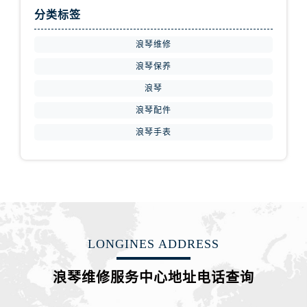
江苏省盐城市盐都区世纪大道5号盐城金融城写字楼1号楼16层1604室浪琴售后服务中心（需提前预约）
分类标签
江苏省扬州市邗江区国展路29号星耀天地写字楼1号楼18层1803室浪琴售后服务中心（需提前预约）
江苏省镇江市京口区中山东路浪琴售后服务中心（需提前预约）
浪琴维修
江西省抚州市临川区赣东大道浪琴售后服务中心（需提前预约）
浪琴保养
江西省赣州市章贡区文清路浪琴售后服务中心（需提前预约）
浪琴
江西省吉安市吉州区井冈山大道浪琴售后服务中心（需提前预约）
浪琴配件
江西省景德镇市珠山区珠山中路浪琴售后服务中心（需提前预约）
浪琴手表
江西省九江市浔阳区浔阳路浪琴售后服务中心（需提前预约）
江西省南昌市红谷滩新区红谷中大道998号绿地双子塔（中央广场）A1座办公楼14层1407室浪琴售后服务中心（需提前预约）
江西省萍乡市安源区萍安北大道与康庄路交叉口浪琴售后服务中心（需提前预约）
江西省上饶市信州区滨江西路浪琴售后服务中心（需提前预约）
江西省新余市渝水区北湖西路浪琴售后服务中心（需提前预约）
江西省宜春市袁州区中山中路浪琴售后服务中心（需提前预约）
LONGINES ADDRESS
江西省鹰潭市月湖区胜利东路浪琴售后服务中心（需提前预约）
山东省德州市德城区东风中路浪琴售后服务中心（需提前预约）
浪琴维修服务中心地址电话查询
山东省东营市东营区济南路浪琴售后服务中心（需提前预约）