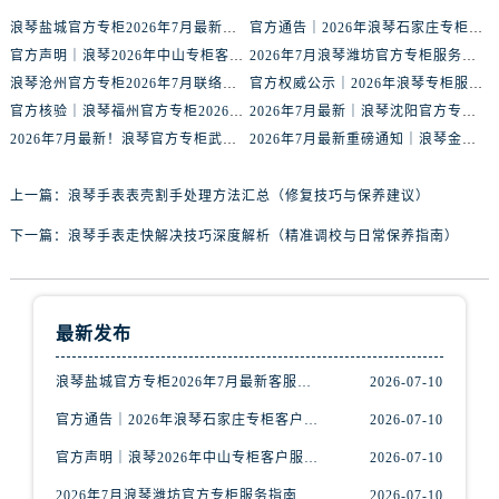
山西省运城市盐湖区河东街浪琴售后服务中心（需提前预约）
浪琴盐城官方专柜2026年7月最新客服热线通知，权威服务信息全收录
官方通告｜2026年浪琴石家庄专柜客户服务中心热线7月公示
山西省长治市潞州区英雄中路浪琴售后服务中心（需提前预约）
官方声明｜浪琴2026年中山专柜客户服务热线7月更新（专柜名录公示）
2026年7月浪琴潍坊官方专柜服务指南｜客户服务热线+门店核验
山西省太原市迎泽区迎泽街道解放路15号亨得利名表维修授权店3楼浪琴售后服务中心（需提前预约）
浪琴沧州官方专柜2026年7月联络热线｜客服服务指南+门店信息
官方权威公示｜2026年浪琴专柜服务网络焕新：中山区门店客服热线全核验
天津市和平区赤峰道136号天津国际金融中心26层2603室浪琴售后服务中心（需提前预约）
官方核验｜浪琴福州官方专柜2026年7月客户服务信息公告
2026年7月最新｜浪琴沈阳官方专柜服务电话+门店信息综合公示
安徽省安庆市迎江区人民路浪琴售后服务中心（需提前预约）
2026年7月最新！浪琴官方专柜武汉客户服务电话+信息核验权威发布
2026年7月最新重磅通知｜浪琴金华官方专柜客户服务热线与门店攻略
安徽省蚌埠市蚌山区淮河路浪琴售后服务中心（需提前预约）
安徽省亳州市谯城区魏武大道浪琴售后服务中心（需提前预约）
上一篇：
浪琴手表表壳割手处理方法汇总（修复技巧与保养建议）
安徽省池州市贵池区长江路浪琴售后服务中心（需提前预约）
下一篇：
浪琴手表走快解决技巧深度解析（精准调校与日常保养指南）
安徽省滁州市琅琊区南谯北路浪琴售后服务中心（需提前预约）
安徽省阜阳市颍州区颍州北路浪琴售后服务中心（需提前预约）
安徽省淮北市相山区淮海路浪琴售后服务中心（需提前预约）
最新发布
安徽省淮南市田家庵区国庆中路浪琴售后服务中心（需提前预约）
安徽省黄山市屯溪区黄山西路浪琴售后服务中心（需提前预约）
浪琴盐城官方专柜2026年7月最新客服热线通知，权威服务信息全收录
2026-07-10
安徽省六安市金安区解放中路浪琴售后服务中心（需提前预约）
官方通告｜2026年浪琴石家庄专柜客户服务中心热线7月公示
2026-07-10
安徽省马鞍山市雨山区湖南西路浪琴售后服务中心（需提前预约）
官方声明｜浪琴2026年中山专柜客户服务热线7月更新（专柜名录公示）
2026-07-10
安徽省宿州市埇桥区人民中路浪琴售后服务中心（需提前预约）
2026年7月浪琴潍坊官方专柜服务指南｜客户服务热线+门店核验
2026-07-10