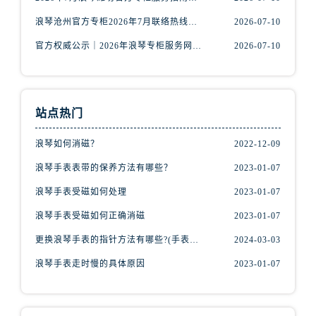
安徽省铜陵市铜官区石城大道浪琴售后服务中心（需提前预约）
浪琴沧州官方专柜2026年7月联络热线｜客服服务指南+门店信息
2026-07-10
安徽省芜湖市镜湖区中山路步行街浪琴售后服务中心（需提前预约）
安徽省宣城市宣州区叠嶂西路浪琴售后服务中心（需提前预约）
官方权威公示｜2026年浪琴专柜服务网络焕新：中山区门店客服热线全核验
2026-07-10
福建省龙岩市新罗区九一南路浪琴售后服务中心（需提前预约）
福建省南平市建阳区人民西路浪琴售后服务中心（需提前预约）
福建省宁德市蕉城区天湖东路浪琴售后服务中心（需提前预约）
站点热门
福建省莆田市城厢区霞林街道荔华东大道浪琴售后服务中心（需提前预约）
福建省三明市三元区东乾二路浪琴售后服务中心（需提前预约）
浪琴如何消磁？
2022-12-09
福建省漳州市龙文区步港路浪琴售后服务中心（需提前预约）
浪琴手表表带的保养方法有哪些？
2023-01-07
江苏省常州市新北区龙锦路1590号现代传媒中心5号楼10层1008室浪琴售后服务中心（需提前预约）
浪琴手表受磁如何处理
2023-01-07
江苏省淮安市清江浦区淮海北路浪琴售后服务中心（需提前预约）
浪琴手表受磁如何正确消磁
2023-01-07
江苏省连云港市海州区通灌北路浪琴售后服务中心（需提前预约）
更换浪琴手表的指针方法有哪些?(手表指针的种类?)
2024-03-03
江苏省南京市秦淮区中山南路1号南京中心22层22-C1-C3室浪琴售后服务中心（需提前预约）
江苏省宿迁市宿城区西湖路浪琴售后服务中心（需提前预约）
浪琴手表走时慢的具体原因
2023-01-07
江苏省泰州市海陵区永定东路399号置地商务中心东塔（华润万象城）17层1706室浪琴售后服务中心（需提前预约）
江苏省徐州市鼓楼区淮海东路29号苏宁广场IFC国际金融中心35层3508室浪琴售后服务中心（需提前预约）