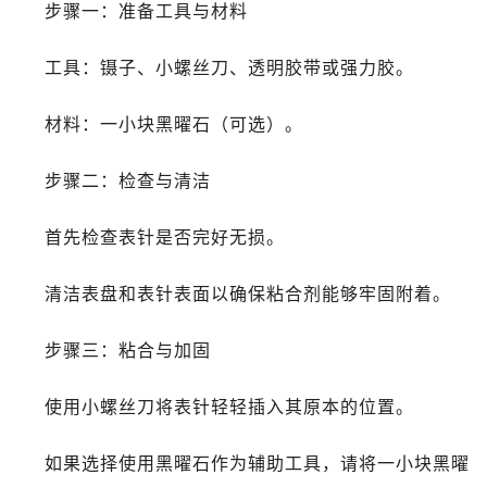
石家庄市长安区中山东路39号勒泰中心写字楼B座13层07室（需提前预约）
步骤一：准备工具与材料
西安市碑林区南关正街88号华侨城长安国际中心E座6楼10室（需提前预约）
工具：镊子、小螺丝刀、透明胶带或强力胶。
海口市龙华区金贸东路5号海口华润大厦B座17层1707室（需提前预约）
唐山市路南区新华东道100号万达广场写字楼A座10层1002室（需提前预约）
材料：一小块黑曜石（可选）。
台州市椒江区东海大道1800号腾达中心东1幢20楼2002室（需提前预约）
内蒙古自治区呼和浩特市玉泉区大学西街70号华润万象城写字楼（鄂尔多斯大厦）23层2326室（需提前预约）
步骤二：检查与清洁
甘肃省兰州市七里河区西津西路16号兰州中心写字楼21层2102室（需提前预约）
重庆市解放碑渝中区民权路28号英利国际金融中心写字楼20层01室（需提前预约）
首先检查表针是否完好无损。
黑龙江省大庆市萨尔图区会战大街浪琴售后服务中心（需提前预约）
黑龙江省鹤岗市向阳区红军路浪琴售后服务中心（需提前预约）
清洁表盘和表针表面以确保粘合剂能够牢固附着。
黑龙江省黑河市爱辉区中央街浪琴售后服务中心（需提前预约）
黑龙江省鸡西市鸡冠区红军路浪琴售后服务中心（需提前预约）
步骤三：粘合与加固
黑龙江省佳木斯市向阳区长安路浪琴售后服务中心（需提前预约）
黑龙江省牡丹江市东安区太平路浪琴售后服务中心（需提前预约）
使用小螺丝刀将表针轻轻插入其原本的位置。
黑龙江省七台河市桃山区大同街浪琴售后服务中心（需提前预约）
如果选择使用黑曜石作为辅助工具，请将一小块黑曜
黑龙江省齐齐哈尔市龙沙区龙华路浪琴售后服务中心（需提前预约）