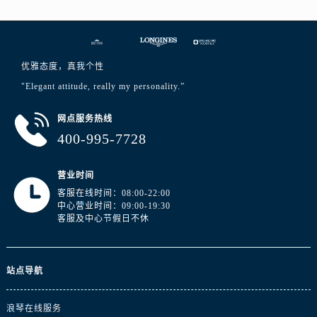
浙江省丽水市莲都区解放街浪琴售后服务中心（需提前预约）
浙江省宁波市江北区大闸南路500号来福士广场办公楼20层2009室浪琴售后服务中心（需提前预约）
浙江省衢州市柯城区上街浪琴售后服务中心（需提前预约）
浙江省绍兴市越城区胜利东路379号世茂天际中心写字楼8层805室浪琴售后服务中心（需提前预约）
优雅态度，真我个性
浙江省舟山市定海区解放东路浪琴售后服务中心（需提前预约）
"Elegant attitude, really my personality.”
澳门特别行政区大堂区议事亭前地（新马路）浪琴售后服务中心（需提前预约）
网点服务热线
澳门特别行政区风顺堂区南湾大马路浪琴售后服务中心（需提前预约）
400-995-7728
澳门特别行政区花地玛堂区关闸广场浪琴售后服务中心（需提前预约）
澳门特别行政区花王堂区大三巴商圈浪琴售后服务中心（需提前预约）
营业时间
澳门特别行政区嘉模堂区官也街浪琴售后服务中心（需提前预约）
客服在线时间：08:00-22:00
澳门省路氹城市金光大道浪琴售后服务中心（需提前预约）
中心营业时间：09:00-19:30
客服及中心节假日不休
澳门特别行政区望德堂区塔石广场浪琴售后服务中心（需提前预约）
福建省福州市鼓楼区五四路128-1号恒力城写字楼15层03室浪琴售后服务中心（需提前预约）
福建省厦门市思明区湖滨东路95号万象城华润大厦B座11层1104室浪琴售后服务中心（需提前预约）
站点导航
广东省潮州市潮安区新风路与潮汕路交汇处浪琴售后服务中心（需提前预约）
广东省广州市天河区天河路230号万菱汇国际中心A塔7层704室浪琴售后服务中心（需提前预约）
浪琴在线服务