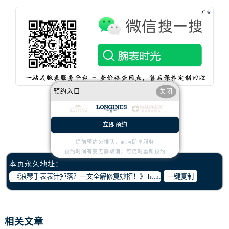
内蒙古自治区赤峰市红山区哈达街浪琴售后服务中心（需提前预约）
内蒙古自治区鄂尔多斯市东胜区伊金霍洛街浪琴售后服务中心（需提前预约）
内蒙古自治区呼伦贝尔市海拉尔区中央街浪琴售后服务中心（需提前预约）
内蒙古自治区通辽市科尔沁区明仁大街浪琴售后服务中心（需提前预约）
内蒙古自治区乌海市海勃湾区人民南路浪琴售后服务中心（需提前预约）
内蒙古自治区乌兰察布市集宁区恩和大街浪琴售后服务中心（需提前预约）
内蒙古自治区锡林郭勒盟市锡林浩特市光明街与额尔敦路交叉口浪琴售后服务中心（需提前预约）
预约入口
关闭
内蒙古自治区兴安盟市乌兰浩特市兴安大街浪琴售后服务中心（需提前预约）
山西省大同市平城区迎宾街浪琴售后服务中心（需提前预约）
立即预约
赞一下
去提问
山西省晋城市城区黄华街浪琴售后服务中心（需提前预约）
提前预约免排队，到店即享服务
山西省晋中市榆次区顺城街浪琴售后服务中心（需提前预约）
预约时间有变无需取消，可随时重新预约
山西省临汾市尧都区解放路浪琴售后服务中心（需提前预约）
本页永久地址：
山西省吕梁市离石区永宁中路与建设街交叉口浪琴售后服务中心（需提前预约）
一键复制
山西省朔州市朔城区怡西路与鄯阳西街交汇处浪琴售后服务中心（需提前预约）
山西省忻州市忻府区和平东街与七一南路交叉口浪琴售后服务中心（需提前预约）
山西省阳泉市郊区平阳东街与新城大道交叉口浪琴售后服务中心（需提前预约）
相关文章