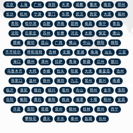
山东省济南市历下区经十路11111号华润中心写字楼（万象城）15层1508室浪琴售后服务中心（需提前预约）
北京
上海
广州
深圳
天津
成都
重庆
南京
郑州
山东省济宁市任城区太白楼路浪琴售后服务中心（需提前预约）
长沙
杭州
宁波
厦门
东莞
武汉
西安
大连
福州
山东省莱芜市文化南路8号银座商城名表维修一楼名表维修浪琴售后服务中心（需提前预约）
贵阳
哈尔滨
合肥
济南
昆明
南昌
南宁
青岛
山东省临沂市兰山区解放路浪琴售后服务中心（需提前预约）
沈阳
石家庄
苏州
长春
河北
太原
保定
唐山
山东省日照市东港区烟台路浪琴售后服务中心（需提前预约）
邯郸
廊坊
昆山
广西
佛山
中山
德阳
绵阳
山东省泰安市泰山区财源街道泰山大街浪琴售后服务中心（需提前预约）
山东省威海市环翠区新威海路89号振华商厦一楼名表维修浪琴售后服务中心（需提前预约）
齐齐哈尔
呼和浩特
吉林
无锡
芜湖
珠海
汕头
三亚
山东省潍坊市奎文区东风东街浪琴售后服务中心（需提前预约）
海口
赣州
漳州
拉萨
青海
新疆
兰州
银川
山东省枣庄市滕州市北辛路与善国路交叉口浪琴售后服务中心（需提前预约）
乌鲁木齐
大同
赤峰
包头
阳泉
大庆
秦皇岛
沧州
山东省淄博市张店区金晶大道浪琴售后服务中心（需提前预约）
张家口
温州
徐州
潍坊
九江
常州
嘉兴
南通
上海市黄浦区南京东路299号宏伊国际广场写字楼8层806室浪琴售后服务中心（需提前预约）
临沂
淮安
烟台
绍兴
亳州
舟山
扬州
金华
洛阳
上海市徐汇区虹桥路3号港汇中心2座37层3705室浪琴售后服务中心（需提前预约）
岳阳
衡阳
黄石
襄阳
株洲
湘潭
十堰
荆州
宜昌
浙江省杭州市上城区钱江路1366号华润大厦A座5层503-5室浪琴售后服务中心（需提前预约）
许昌
南阳
常德
泉州
柳州
桂林
惠州
西宁
浙江省湖州市吴兴区劳动路浪琴售后服务中心（需提前预约）
浙江省嘉兴市南湖区广益路705号嘉兴世界贸易中心A座13层1304室浪琴售后服务中心（需提前预约）
攀枝花
遵义
天水
泰州
盐城
台州
浙江省金华市金东区东市南街777号金华万达广场4号楼22楼2209室浪琴售后服务中心（需提前预约）