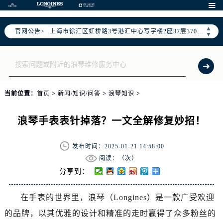
北京市朝阳区建国门外大街甲6号华熙国际中心写字楼D座11层1102室（需提前预约）

天津市和平区赤峰道136号天津国际金融中心写字楼26层2603室（需提前预约）
▲
官网公告>
上海市徐汇区虹桥路3号港汇中心写字楼2座37层3705室（需提前预约）
▼
上海市黄浦区南京东路299号宏伊国际广场写字楼8层806室（需提前预约）
南京市秦淮区中山南路1号（新街口）南京中心写字楼22层C1-1室（需提前预约）
常州市新北区龙锦路1590号现代传媒中心写字楼5号楼10层1008室（需提前预约）
徐州市鼓楼区淮海东路29号苏宁广场IFC国际金融中心写字楼35层3508室（需提前预约）
当前位置：
首页
>
新闻/知识/问答
>
浪琴知识
>
扬州市邗江区国展路29号星耀天地写字楼1号楼18层1803室（需提前预约）
盐城市盐都区世纪大道5号盐城金融城写字楼1号楼16层1604室（需提前预约）
浪琴手表表针掉落？一文全解修复妙招！
泰州市海陵区永定东路399号置地商务中心东塔写字楼（华润万象城）17层1706室（需提前预约）
宁波市江北区大闸南路500号来福士广场办公楼20层2009室（需提前预约）
发布时间：2025-01-21 14:58:00
杭州市上城区钱江路1366号华润大厦写字楼A座5层503-5室（需提前预约）
阅读：（
次）
金华市金东区东市南街777号金华万达广场写字楼4号楼22层2209室（需提前预约）
分享到：
绍兴市越城区胜利东路379号世茂天际中心写字楼8层805室（需提前预约）
在手表的世界里，浪琴（Longines）是一款广受欢迎
嘉兴市南湖区广益路705号嘉兴世界贸易中心写字楼A座13层1304室（需提前预约）
的品牌，以其优雅的设计和精准的走时赢得了众多粉丝的
南昌市红谷滩新区红谷中大道998号绿地双子塔（中央广场）A1座办公楼14层07室（需提前预约）