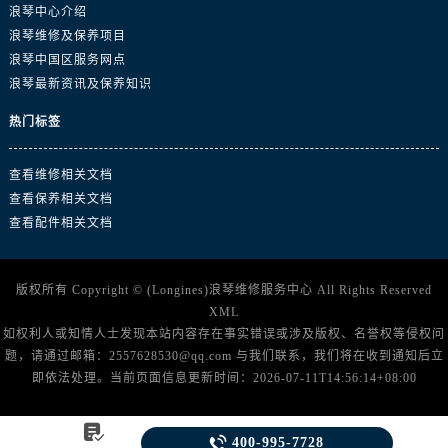
广东省广州市越秀区环市东路371-375号世界贸易中心大厦南塔15层1507室浪琴售后服务中心（需提前预约）
浪琴中心介绍
广东省河源市源城区越王大道浪琴售后服务中心（需提前预约）
浪琴维修及保养项目
浪琴中国区服务网点
广东省惠州市惠城区江北文昌一路7号华贸大厦1座30层3005室浪琴售后服务中心（需提前预约）
浪琴最新资讯及保养知识
广东省江门市蓬江区广场西路浪琴售后服务中心（需提前预约）
广东省揭阳市榕城进贤门步行街浪琴售后服务中心（需提前预约）
热门标签
广东省茂名市电白区水东街道迎宾大道浪琴售后服务中心（需提前预约）
广东省梅州市梅江区金燕大道浪琴售后服务中心（需提前预约）
查看维修相关文档
查看保养相关文档
广东省清远市清城区湖西路浪琴售后服务中心（需提前预约）
查看配件相关文档
广东省汕头市龙湖区长平路浪琴售后服务中心（需提前预约）
广东省汕尾市城区香洲街道园林社区翠园街浪琴售后服务中心（需提前预约）
广东省韶关市武江区芙蓉新区与老城中心交汇处浪琴售后服务中心（需提前预约）
版权所有 Copyright © (Longines)
浪琴维修服务中心
All Rights Reserved
XML
广东省深圳市罗湖区深南东路5001号华润大厦17层1701室浪琴售后服务中心（需提前预约）
如权利人或知情人士发现本站内容存在事实错误或涉及版权、名誉权等侵权问
广东省阳江市江城区东风一路浪琴售后服务中心（需提前预约）
题，请通过邮箱：2557628530@qq.com 与我们联系，我们将在收到通知后立
广东省云浮市云城区金山路浪琴售后服务中心（需提前预约）
即依法处理。当前页面信息更新时间：2026-07-11T14:56:14+08:00
广东省湛江市赤坎区观海北路浪琴售后服务中心（需提前预约）
广东省肇庆市端州区信安大道与砚都大道交汇处浪琴售后服务中心（需提前预约）


400-995-7728