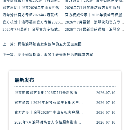
浪琴盐城官方专柜2026年7月最新客服热线通知，权威服务信息全收录
官方通告｜2026年浪琴石家庄专柜客户服务中心热线7月公示
山西省阳泉市郊区平阳东街与新城大道交叉口浪琴售后服务中心（需提前预约）
官方声明｜浪琴2026年中山专柜客户服务热线7月更新（专柜名录公示）
2026年7月浪琴潍坊官方专柜服务指南｜客户服务热线+门店核验
山西省运城市盐湖区河东街浪琴售后服务中心（需提前预约）
浪琴沧州官方专柜2026年7月联络热线｜客服服务指南+门店信息
官方权威公示｜2026年浪琴专柜服务网络焕新：中山区门店客服热线全核验
山西省长治市潞州区英雄中路浪琴售后服务中心（需提前预约）
官方核验｜浪琴福州官方专柜2026年7月客户服务信息公告
2026年7月最新｜浪琴沈阳官方专柜服务电话+门店信息综合公示
山西省太原市迎泽区迎泽街道解放路15号亨得利名表维修授权店3楼浪琴售后服务中心（需提前预约）
2026年7月最新！浪琴官方专柜武汉客户服务电话+信息核验权威发布
2026年7月最新重磅通知｜浪琴金华官方专柜客户服务热线与门店攻略
天津市和平区赤峰道136号天津国际金融中心26层2603室浪琴售后服务中心（需提前预约）
安徽省安庆市迎江区人民路浪琴售后服务中心（需提前预约）
上一篇：
揭秘浪琴腕表发条故障的五大常见原因
安徽省蚌埠市蚌山区淮河路浪琴售后服务中心（需提前预约）
下一篇：
专业修复指南：浪琴手表壳损坏后的解决方案
安徽省亳州市谯城区魏武大道浪琴售后服务中心（需提前预约）
安徽省池州市贵池区长江路浪琴售后服务中心（需提前预约）
安徽省滁州市琅琊区南谯北路浪琴售后服务中心（需提前预约）
最新发布
安徽省阜阳市颍州区颍州北路浪琴售后服务中心（需提前预约）
安徽省淮北市相山区淮海路浪琴售后服务中心（需提前预约）
浪琴盐城官方专柜2026年7月最新客服热线通知，权威服务信息全收录
2026-07-10
安徽省淮南市田家庵区国庆中路浪琴售后服务中心（需提前预约）
官方通告｜2026年浪琴石家庄专柜客户服务中心热线7月公示
2026-07-10
安徽省黄山市屯溪区黄山西路浪琴售后服务中心（需提前预约）
官方声明｜浪琴2026年中山专柜客户服务热线7月更新（专柜名录公示）
2026-07-10
安徽省六安市金安区解放中路浪琴售后服务中心（需提前预约）
2026年7月浪琴潍坊官方专柜服务指南｜客户服务热线+门店核验
2026-07-10
安徽省马鞍山市雨山区湖南西路浪琴售后服务中心（需提前预约）