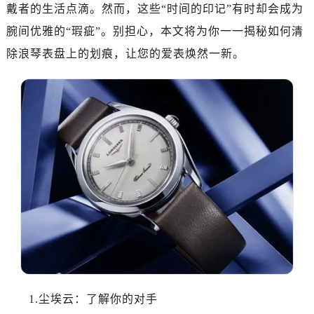
南昌市红谷滩新区红谷中大道998号绿地双子塔（中央广场）A1座办公楼14层07室（需提前预约）
戴者的生活点滴。然而，这些“时间的印记”有时却会成为
济南市历下区经十路11111号华润中心写字楼（万象城）15层1508室（需提前预约）
腕间优雅的“瑕疵”。别担心，本文将为你一一揭秘如何清
广州市天河区天河路230号万菱汇国际中心写字楼A塔7层704室（需提前预约）
除浪琴表盘上的划痕，让您的爱表焕然一新。
广州市越秀区环市东路371-375号世界贸易中心大厦南塔写字楼15层07室（需提前预约）
深圳市罗湖区深南东路5001号华润大厦写字楼17层1701室（需提前预约）
惠州市惠城区江北文昌一路7号华贸大厦写字楼1座30层05室（需提前预约）
厦门市思明区湖滨东路95号华润大厦写字楼B座11层1104室（需提前预约）
福州市鼓楼区五四路128-1号恒力城写字楼15层03室（需提前预约）
成都市锦江区人民东路6号SAC东原中心写字楼24层2406B室（需提前预约）
重庆市江北区观音桥步行街2号融恒时代广场写字楼9层902室（需提前预约）
长沙市芙蓉区定王台街道建湘路393号世茂环球金融中心写字楼（芙蓉广场）10层13室（需提前预约）
郑州市二七区铭功路10号华润大厦写字楼29层2905室（需提前预约）
太原市迎泽区解放路15号亨得利名表服务中心（品牌授权店）3层整层（需提前预约）
沈阳市沈河区中街路137号亨得利名表服务中心（品牌授权店）1层整层（需提前预约）
沈阳市沈河区中街路83号亨得利名表服务中心（品牌授权店）1层整层（需提前预约）
1.尘埃云：了解你的对手
乌鲁木齐市天山区红山路26号时代广场（CCMALL）C座17层17-B（需提前预约）