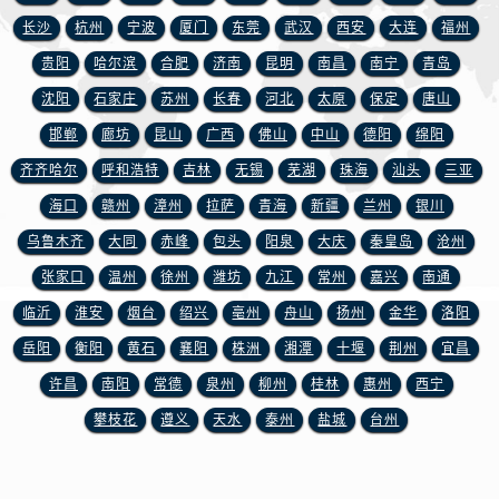
山东省东营市东营区济南路浪琴售后服务中心（需提前预约）
长沙
杭州
宁波
厦门
东莞
武汉
西安
大连
福州
山东省济南市历下区经十路11111号华润中心写字楼（万象城）15层1508室浪琴售后服务中心（需提前预约）
贵阳
哈尔滨
合肥
济南
昆明
南昌
南宁
青岛
山东省济宁市任城区太白楼路浪琴售后服务中心（需提前预约）
沈阳
石家庄
苏州
长春
河北
太原
保定
唐山
山东省莱芜市文化南路8号银座商城名表维修一楼名表维修浪琴售后服务中心（需提前预约）
山东省临沂市兰山区解放路浪琴售后服务中心（需提前预约）
邯郸
廊坊
昆山
广西
佛山
中山
德阳
绵阳
山东省日照市东港区烟台路浪琴售后服务中心（需提前预约）
齐齐哈尔
呼和浩特
吉林
无锡
芜湖
珠海
汕头
三亚
山东省泰安市泰山区财源街道泰山大街浪琴售后服务中心（需提前预约）
海口
赣州
漳州
拉萨
青海
新疆
兰州
银川
山东省威海市环翠区新威海路89号振华商厦一楼名表维修浪琴售后服务中心（需提前预约）
乌鲁木齐
大同
赤峰
包头
阳泉
大庆
秦皇岛
沧州
山东省潍坊市奎文区东风东街浪琴售后服务中心（需提前预约）
张家口
温州
徐州
潍坊
九江
常州
嘉兴
南通
山东省枣庄市滕州市北辛路与善国路交叉口浪琴售后服务中心（需提前预约）
临沂
淮安
烟台
绍兴
亳州
舟山
扬州
金华
洛阳
山东省淄博市张店区金晶大道浪琴售后服务中心（需提前预约）
岳阳
衡阳
黄石
襄阳
株洲
湘潭
十堰
荆州
宜昌
上海市黄浦区南京东路299号宏伊国际广场写字楼8层806室浪琴售后服务中心（需提前预约）
上海市徐汇区虹桥路3号港汇中心2座37层3705室浪琴售后服务中心（需提前预约）
许昌
南阳
常德
泉州
柳州
桂林
惠州
西宁
浙江省杭州市上城区钱江路1366号华润大厦A座5层503-5室浪琴售后服务中心（需提前预约）
攀枝花
遵义
天水
泰州
盐城
台州
浙江省湖州市吴兴区劳动路浪琴售后服务中心（需提前预约）
浙江省嘉兴市南湖区广益路705号嘉兴世界贸易中心A座13层1304室浪琴售后服务中心（需提前预约）