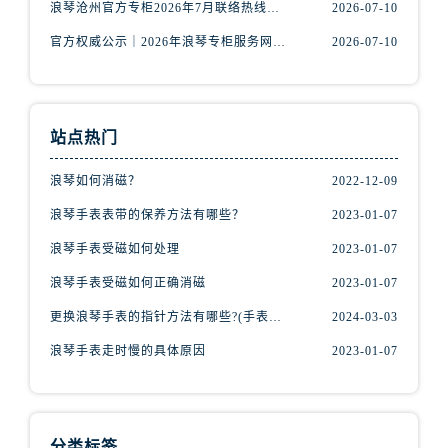
安徽省宿州市埇桥区人民中路浪琴售后服务中心（需提前预约）
浪琴沧州官方专柜2026年7月联络热线｜客服服务指南+门店信息
2026-07-10
安徽省铜陵市铜官区石城大道浪琴售后服务中心（需提前预约）
官方权威公示｜2026年浪琴专柜服务网络焕新：中山区门店客服热线全核验
2026-07-10
安徽省芜湖市镜湖区中山路步行街浪琴售后服务中心（需提前预约）
安徽省宣城市宣州区叠嶂西路浪琴售后服务中心（需提前预约）
福建省龙岩市新罗区九一南路浪琴售后服务中心（需提前预约）
站点热门
福建省南平市建阳区人民西路浪琴售后服务中心（需提前预约）
福建省宁德市蕉城区天湖东路浪琴售后服务中心（需提前预约）
浪琴如何消磁？
2022-12-09
福建省莆田市城厢区霞林街道荔华东大道浪琴售后服务中心（需提前预约）
浪琴手表表带的保养方法有哪些？
2023-01-07
福建省三明市三元区东乾二路浪琴售后服务中心（需提前预约）
浪琴手表受磁如何处理
2023-01-07
福建省漳州市龙文区步港路浪琴售后服务中心（需提前预约）
浪琴手表受磁如何正确消磁
2023-01-07
江苏省常州市新北区龙锦路1590号现代传媒中心5号楼10层1008室浪琴售后服务中心（需提前预约）
江苏省淮安市清江浦区淮海北路浪琴售后服务中心（需提前预约）
更换浪琴手表的指针方法有哪些?(手表指针的种类?)
2024-03-03
江苏省连云港市海州区通灌北路浪琴售后服务中心（需提前预约）
浪琴手表走时慢的具体原因
2023-01-07
江苏省南京市秦淮区中山南路1号南京中心22层22-C1-C3室浪琴售后服务中心（需提前预约）
江苏省宿迁市宿城区西湖路浪琴售后服务中心（需提前预约）
江苏省泰州市海陵区永定东路399号置地商务中心东塔（华润万象城）17层1706室浪琴售后服务中心（需提前预约）
分类标签