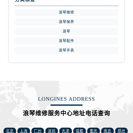
江苏省徐州市鼓楼区淮海东路29号苏宁广场IFC国际金融中心35层3508室浪琴售后服务中心（需提前预约）
江苏省盐城市盐都区世纪大道5号盐城金融城写字楼1号楼16层1604室浪琴售后服务中心（需提前预约）
浪琴维修
江苏省扬州市邗江区国展路29号星耀天地写字楼1号楼18层1803室浪琴售后服务中心（需提前预约）
浪琴保养
江苏省镇江市京口区中山东路浪琴售后服务中心（需提前预约）
浪琴
江西省抚州市临川区赣东大道浪琴售后服务中心（需提前预约）
浪琴配件
江西省赣州市章贡区文清路浪琴售后服务中心（需提前预约）
浪琴手表
江西省吉安市吉州区井冈山大道浪琴售后服务中心（需提前预约）
江西省景德镇市珠山区珠山中路浪琴售后服务中心（需提前预约）
江西省九江市浔阳区浔阳路浪琴售后服务中心（需提前预约）
江西省南昌市红谷滩新区红谷中大道998号绿地双子塔（中央广场）A1座办公楼14层1407室浪琴售后服务中心（需提前预约）
江西省萍乡市安源区萍安北大道与康庄路交叉口浪琴售后服务中心（需提前预约）
江西省上饶市信州区滨江西路浪琴售后服务中心（需提前预约）
LONGINES ADDRESS
江西省新余市渝水区北湖西路浪琴售后服务中心（需提前预约）
江西省宜春市袁州区中山中路浪琴售后服务中心（需提前预约）
浪琴维修服务中心地址电话查询
江西省鹰潭市月湖区胜利东路浪琴售后服务中心（需提前预约）
山东省德州市德城区东风中路浪琴售后服务中心（需提前预约）
北京
上海
广州
深圳
天津
成都
重庆
南京
郑州