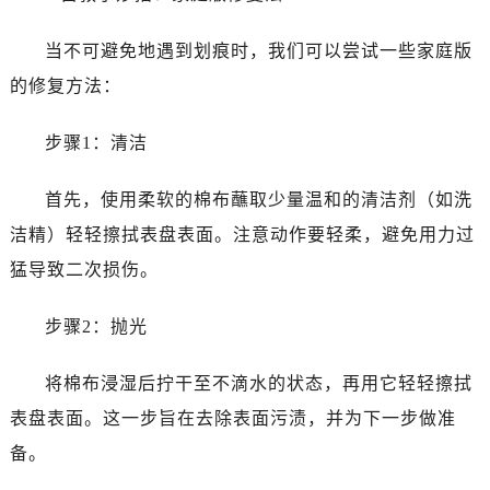
昆明市盘龙区北京路928号同德昆明广场写字楼10层06室（需提前预约）
石家庄市长安区中山东路39号勒泰中心写字楼B座13层07室（需提前预约）
当不可避免地遇到划痕时，我们可以尝试一些家庭版
西安市碑林区南关正街88号华侨城长安国际中心E座6楼10室（需提前预约）
的修复方法：
海口市龙华区金贸东路5号海口华润大厦B座17层1707室（需提前预约）
唐山市路南区新华东道100号万达广场写字楼A座10层1002室（需提前预约）
步骤1：清洁
台州市椒江区东海大道1800号腾达中心东1幢20楼2002室（需提前预约）
内蒙古自治区呼和浩特市玉泉区大学西街70号华润万象城写字楼（鄂尔多斯大厦）23层2326室（需提前预约）
首先，使用柔软的棉布蘸取少量温和的清洁剂（如洗
甘肃省兰州市七里河区西津西路16号兰州中心写字楼21层2102室（需提前预约）
洁精）轻轻擦拭表盘表面。注意动作要轻柔，避免用力过
重庆市解放碑渝中区民权路28号英利国际金融中心写字楼20层01室（需提前预约）
猛导致二次损伤。
黑龙江省大庆市萨尔图区会战大街浪琴售后服务中心（需提前预约）
黑龙江省鹤岗市向阳区红军路浪琴售后服务中心（需提前预约）
步骤2：抛光
黑龙江省黑河市爱辉区中央街浪琴售后服务中心（需提前预约）
黑龙江省鸡西市鸡冠区红军路浪琴售后服务中心（需提前预约）
将棉布浸湿后拧干至不滴水的状态，再用它轻轻擦拭
黑龙江省佳木斯市向阳区长安路浪琴售后服务中心（需提前预约）
表盘表面。这一步旨在去除表面污渍，并为下一步做准
黑龙江省牡丹江市东安区太平路浪琴售后服务中心（需提前预约）
备。
黑龙江省七台河市桃山区大同街浪琴售后服务中心（需提前预约）