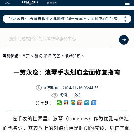
北京市东城区东长安街1号东方广场写字楼W3座6层602室（需提前预约）

北京市朝阳区建国门外大街甲6号华熙国际中心写字楼D座11层1102室（需提前预约）
▲
官网公告>
天津市和平区赤峰道136号天津国际金融中心写字楼26层2603室（需提前预约）
▼
上海市徐汇区虹桥路3号港汇中心写字楼2座37层3705室（需提前预约）
上海市黄浦区南京东路299号宏伊国际广场写字楼8层806室（需提前预约）
南京市秦淮区中山南路1号（新街口）南京中心写字楼22层C1-1室（需提前预约）
常州市新北区龙锦路1590号现代传媒中心写字楼5号楼10层1008室（需提前预约）
当前位置：
首页
>
新闻/知识/问答
>
浪琴知识
>
徐州市鼓楼区淮海东路29号苏宁广场IFC国际金融中心写字楼35层3508室（需提前预约）
扬州市邗江区国展路29号星耀天地写字楼1号楼18层1803室（需提前预约）
一劳永逸：浪琴手表划痕全面修复指南
盐城市盐都区世纪大道5号盐城金融城写字楼1号楼16层1604室（需提前预约）
泰州市海陵区永定东路399号置地商务中心东塔写字楼（华润万象城）17层1706室（需提前预约）
发布时间：2024-11-16 08:44:55
宁波市江北区大闸南路500号来福士广场办公楼20层2009室（需提前预约）
阅读：（
次）
杭州市上城区钱江路1366号华润大厦写字楼A座5层503-5室（需提前预约）
分享到：
金华市金东区东市南街777号金华万达广场写字楼4号楼22层2209室（需提前预约）
在手表的世界里，浪琴（Longines）作为优雅与精准
绍兴市越城区胜利东路379号世茂天际中心写字楼8层805室（需提前预约）
的代名词，其表盘上的划痕仿佛是时间的痕迹，见证了佩
嘉兴市南湖区广益路705号嘉兴世界贸易中心写字楼A座13层1304室（需提前预约）