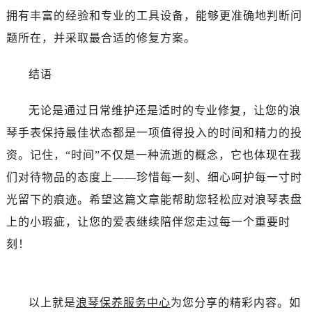
辽宁省丹东市振兴区七经街浪琴售后服务中心（需提前预约）
拥有丰富的经验和专业的工具设备，能够更准确地判断问
辽宁省抚顺市新抚区东一路浪琴售后服务中心（需提前预约）
题所在，并采取最合适的修复方案。
辽宁省阜新市海州区解放大街浪琴售后服务中心（需提前预约）
辽宁省葫芦岛市连山区中央路浪琴售后服务中心（需提前预约）
结语
辽宁省锦州市古塔区中央大街浪琴售后服务中心（需提前预约）
辽宁省辽阳市白塔区新运大街浪琴售后服务中心（需提前预约）
无论是通过日常维护还是适时的专业修复，让您的浪
辽宁省盘锦市兴隆台区石油大街浪琴售后服务中心（需提前预约）
琴手表保持最佳状态都是一项值得投入的时间和精力的投
辽宁省铁岭市银州区南马路浪琴售后服务中心（需提前预约）
资。记住，“时间”不仅是一种流逝的概念，它也体现在我
辽宁省营口市站前区市府路与渤海大街交叉口浪琴售后服务中心（需提前预约）
们对待物品的态度上——珍惜每一刻、细心呵护每一寸时
辽宁省沈阳市沈河区中街路137号亨得利名表维修授权店1楼浪琴售后服务中心（需提前预约）
光留下的痕迹。希望这篇文章能帮助您轻松应对浪琴表盘
辽宁省沈阳市沈河区中街路83号亨得利名表维修授权店1楼浪琴售后服务中心（需提前预约）
北京市朝阳区建国门外大街甲6号华熙国际中心D座11层1102室浪琴售后服务中心（需提前预约）
上的小瑕疵，让您的爱表继续陪伴您走过每一个重要时
北京市东城区东长安街1号王府井东方广场W3座6层602室浪琴售后服务中心（需提前预约）
刻！
河北省保定市竞秀区朝阳北大街北国先天下浪琴售后服务中心（需提前预约）
内蒙古自治区阿拉善盟市左旗土尔扈特大街浪琴售后服务中心（需提前预约）
内蒙古自治区巴彦淖尔市临河区新华街浪琴售后服务中心（需提前预约）
以上就是
浪琴保养服务中心
为您分享的精彩内容。如