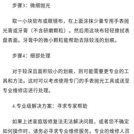
黑龙江省齐齐哈尔市龙沙区龙华路浪琴售后服务中心（需提前预约）
步骤3：微细抛光
黑龙江省双鸭山市尖山区新兴大街浪琴售后服务中心（需提前预约）
黑龙江省绥化市北林区新华街与康庄路交叉口浪琴售后服务中心（需提前预约）
取一小块软布或眼镜布，在上面涂抹少量专用手表抛
黑龙江省伊春市伊美区通河路浪琴售后服务中心（需提前预约）
光膏或牙膏（不含研磨颗粒）。然后用这块布轻轻擦拭表
吉林省白城市洮北区明仁南街浪琴售后服务中心（需提前预约）
盘表面。牙膏中的微小颗粒能帮助去除较浅的划痕。
吉林省白山市浑江区浑江大街浪琴售后服务中心（需提前预约）
吉林省吉林市船营区河南街浪琴售后服务中心（需提前预约）
步骤4：细部处理
吉林省辽源市龙山区人民大街浪琴售后服务中心（需提前预约）
吉林省梅河口市新华街道梅河大街浪琴售后服务中心（需提前预约）
对于较深且面积较小的划痕，则可能需要更专业的工
吉林省四平市铁东区紫气大路与南九经街交汇处浪琴售后服务中心（需提前预约）
具和方法。这时可以考虑使用专门的手表抛光工具或送至
吉林省松原市宁江区五环大街浪琴售后服务中心（需提前预约）
专业维修店进行处理。
吉林省通化市东昌区环通乡江南大街浪琴售后服务中心（需提前预约）
吉林省延边市延吉市解放路浪琴售后服务中心（需提前预约）
4.专业级解决方案：寻求专家帮助
辽宁省鞍山市铁东区站前街浪琴售后服务中心（需提前预约）
辽宁省本溪市平山区胜利路浪琴售后服务中心（需提前预约）
如果上述家庭版修复法无法解决问题，或者您不确定
辽宁省朝阳市双塔区新华路浪琴售后服务中心（需提前预约）
如何操作时，请务必寻求专业维修服务。专业的维修人员