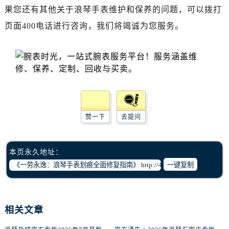
内蒙古自治区包头市青山区幸福路甲3号王府井百货名表维修浪琴售后服务中心（需提前预约）
果您还有其他关于浪琴手表维护和保养的问题，可以拨打
内蒙古自治区赤峰市红山区哈达街浪琴售后服务中心（需提前预约）
页面400电话进行咨询，我们将竭诚为您服务。
内蒙古自治区鄂尔多斯市东胜区伊金霍洛街浪琴售后服务中心（需提前预约）
内蒙古自治区呼伦贝尔市海拉尔区中央街浪琴售后服务中心（需提前预约）
内蒙古自治区通辽市科尔沁区明仁大街浪琴售后服务中心（需提前预约）
内蒙古自治区乌海市海勃湾区人民南路浪琴售后服务中心（需提前预约）
内蒙古自治区乌兰察布市集宁区恩和大街浪琴售后服务中心（需提前预约）
内蒙古自治区锡林郭勒盟市锡林浩特市光明街与额尔敦路交叉口浪琴售后服务中心（需提前预约）
赞一下
去提问
内蒙古自治区兴安盟市乌兰浩特市兴安大街浪琴售后服务中心（需提前预约）
山西省大同市平城区迎宾街浪琴售后服务中心（需提前预约）
山西省晋城市城区黄华街浪琴售后服务中心（需提前预约）
本页永久地址：
山西省晋中市榆次区顺城街浪琴售后服务中心（需提前预约）
一键复制
山西省临汾市尧都区解放路浪琴售后服务中心（需提前预约）
山西省吕梁市离石区永宁中路与建设街交叉口浪琴售后服务中心（需提前预约）
山西省朔州市朔城区怡西路与鄯阳西街交汇处浪琴售后服务中心（需提前预约）
相关文章
山西省忻州市忻府区和平东街与七一南路交叉口浪琴售后服务中心（需提前预约）