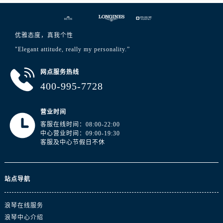
浙江省金华市金东区东市南街777号金华万达广场4号楼22楼2209室浪琴售后服务中心（需提前预约）
浙江省丽水市莲都区解放街浪琴售后服务中心（需提前预约）
浙江省宁波市江北区大闸南路500号来福士广场办公楼20层2009室浪琴售后服务中心（需提前预约）
优雅态度，真我个性
浙江省衢州市柯城区上街浪琴售后服务中心（需提前预约）
"Elegant attitude, really my personality.”
浙江省绍兴市越城区胜利东路379号世茂天际中心写字楼8层805室浪琴售后服务中心（需提前预约）
网点服务热线
浙江省舟山市定海区解放东路浪琴售后服务中心（需提前预约）
400-995-7728
澳门特别行政区大堂区议事亭前地（新马路）浪琴售后服务中心（需提前预约）
澳门特别行政区风顺堂区南湾大马路浪琴售后服务中心（需提前预约）
营业时间
澳门特别行政区花地玛堂区关闸广场浪琴售后服务中心（需提前预约）
客服在线时间：08:00-22:00
澳门特别行政区花王堂区大三巴商圈浪琴售后服务中心（需提前预约）
中心营业时间：09:00-19:30
客服及中心节假日不休
澳门特别行政区嘉模堂区官也街浪琴售后服务中心（需提前预约）
澳门省路氹城市金光大道浪琴售后服务中心（需提前预约）
澳门特别行政区望德堂区塔石广场浪琴售后服务中心（需提前预约）
站点导航
福建省福州市鼓楼区五四路128-1号恒力城写字楼15层03室浪琴售后服务中心（需提前预约）
福建省厦门市思明区湖滨东路95号万象城华润大厦B座11层1104室浪琴售后服务中心（需提前预约）
浪琴在线服务
广东省潮州市潮安区新风路与潮汕路交汇处浪琴售后服务中心（需提前预约）
浪琴中心介绍