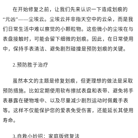
温州市鹿城区锦绣路1067号置信广场10层1015室（需提前预约）
在开始修复之前，让我们先来认识一下造成划痕的
哈尔滨市道里区友谊西路600号富力中心T2座写字楼29层03室（需提前预约）
“元凶”——尘埃云。尘埃云并非指天空中的云朵，而是我
大连市中山区人民路15号国际金融大厦7层G室（需提前预约）
佛山市禅城区季华五路57号万科金融中心C座12层1205室（需提前预约）
们日常生活中难以察觉的小颗粒物。这些微小的尘埃在与
东莞市东城街道鸿福东路1号民盈国贸中心T1写字楼9层907室（需提前预约）
表盘接触时，可能会留下细微的划痕。因此，在日常使用
无锡市梁溪区人民中路139号恒隆广场写字楼1座11层1104室（需提前预约）
中，保持手表清洁、避免剧烈碰撞是预防划痕的关键。
南通市崇川区工农路57号圆融广场写字楼16层1603室（需提前预约）
苏州市苏州工业园区星港街199号苏州中心办公楼C座22层08室（需提前预约）
2.预防胜于治疗
武汉市江汉区解放大道686号世界贸易大厦38层09室（需提前预约）
南宁市青秀区金湖路59号地王大厦12楼1224室（需提前预约）
虽然本文的主题是修复划痕，但更理想的做法是采取
合肥市蜀山区潜山路111号万象城华润大厦B座12楼03室（需提前预约）
预防措施。比如定期使用软布擦拭表盘和表带、避免将手
泉州市丰泽区宝洲路729号浦西万达中心写字楼A座7楼709室（需提前预约）
表暴露在硬物堆中、以及尽量减少剧烈运动时佩戴手表
青岛市南区山东路6号华润大厦B座22层04室（需提前预约）
等。这样不仅能保护您的爱表免受伤害，还能延长其使用
烟台市芝罘区胜利路139号万达金融中心A座907室（需提前预约）
寿命。
长春市朝阳区西安大路727号中银大厦A座(旺进大厦)18层09室（需提前预约）
贵阳市南明区都司高架桥路33号亨特国际金融中心14楼14D（需提前预约）
3.自救小妙招：家庭版修复法